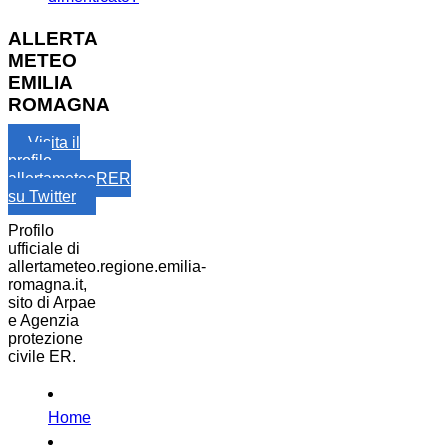
ALLERTA
METEO
EMILIA
ROMAGNA
Visita il
profilo
allertameteoRER
su Twitter
Profilo
ufficiale di
allertameteo.regione.emilia-
romagna.it,
sito di Arpae
e Agenzia
protezione
civile ER.
Home