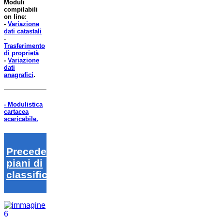
Moduli
compilabili
on line:
-
Variazione
dati catastali
-
Trasferimento
di proprietà
-
Variazione
dati
anagrafici
.
- Modulistica
cartacea
scaricabile.
Precedenti
piani di
classifica