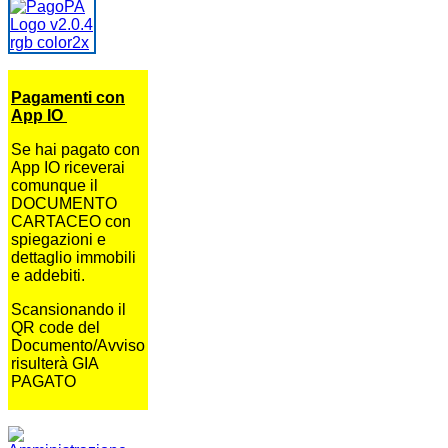
Pagamenti con
App IO
Se hai pagato con
App IO riceverai
comunque il
DOCUMENTO
CARTACEO con
spiegazioni e
dettaglio immobili
e addebiti.
Scansionando il
QR code del
Documento/Avviso
risulterà GIA
PAGATO