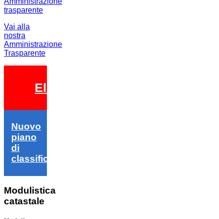
Vai alla
nostra
Amministrazione
Trasparente
Elezioni 2026
Nuovo
piano
di
classifica
Modulistica
catastale