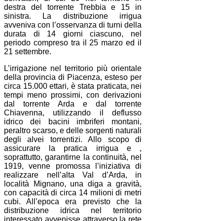
destra del torrente Trebbia e 15 in
sinistra. La distribuzione irrigua
avveniva con l’osservanza di turni della
durata di 14 giorni ciascuno, nel
periodo compreso tra il 25 marzo ed il
21 settembre.
L’irrigazione nel territorio più orientale
della provincia di Piacenza, esteso per
circa 15.000 ettari, è stata praticata, nei
tempi meno prossimi, con derivazioni
dal torrente Arda e dal torrente
Chiavenna, utilizzando il deflusso
idrico dei bacini imbriferi montani,
peraltro scarso, e delle sorgenti naturali
degli alvei torrentizi. Allo scopo di
assicurare la pratica irrigua e ,
soprattutto, garantirne la continuità, nel
1919, venne promossa l’iniziativa di
realizzare nell’alta Val d’Arda, in
località Mignano, una diga a gravità,
con capacità di circa 14 milioni di metri
cubi. All’epoca era previsto che la
distribuzione idrica nel territorio
interessato avvenisse attraverso la rete