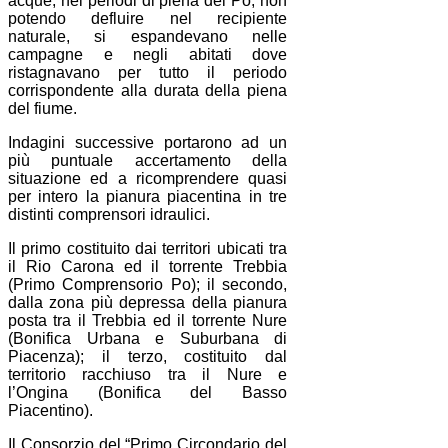
acque, nei periodi di piena del Po, non
potendo defluire nel recipiente
naturale, si espandevano nelle
campagne e negli abitati dove
ristagnavano per tutto il periodo
corrispondente alla durata della piena
del fiume.
Indagini successive portarono ad un
più puntuale accertamento della
situazione ed a ricomprendere quasi
per intero la pianura piacentina in tre
distinti comprensori idraulici.
Il primo costituito dai territori ubicati tra
il Rio Carona ed il torrente Trebbia
(Primo Comprensorio Po); il secondo,
dalla zona più depressa della pianura
posta tra il Trebbia ed il torrente Nure
(Bonifica Urbana e Suburbana di
Piacenza); il terzo, costituito dal
territorio racchiuso tra il Nure e
l’Ongina (Bonifica del Basso
Piacentino).
Il Consorzio del “Primo Circondario del