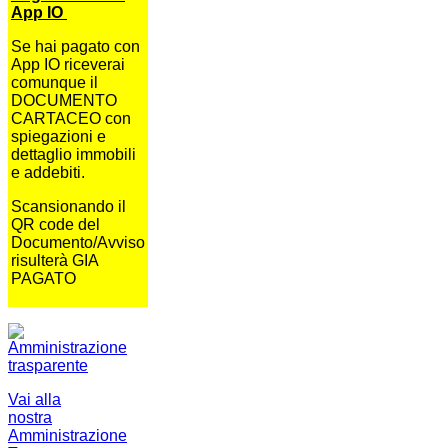
App IO
Se hai pagato con
App IO riceverai
comunque il
DOCUMENTO
CARTACEO con
spiegazioni e
dettaglio immobili
e addebiti.
Scansionando il
QR code del
Documento/Avviso
risulterà GIA
PAGATO
Vai alla
nostra
Amministrazione