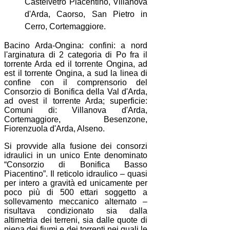
Castelvetro Piacentino, Villanova
d'Arda, Caorso, San Pietro in
Cerro, Cortemaggiore.
Bacino Arda-Ongina: confini: a nord
l'arginatura di 2 categoria di Po fra il
torrente Arda ed il torrente Ongina, ad
est il torrente Ongina, a sud la linea di
confine con il comprensorio del
Consorzio di Bonifica della Val d'Arda,
ad ovest il torrente Arda; superficie:
Comuni di: Villanova d'Arda,
Cortemaggiore, Besenzone,
Fiorenzuola d'Arda, Alseno.
Si provvide alla fusione dei consorzi
idraulici in un unico Ente denominato
“Consorzio di Bonifica Basso
Piacentino”. Il reticolo idraulico – quasi
per intero a gravità ed unicamente per
poco più di 500 ettari soggetto a
sollevamento meccanico alternato –
risultava condizionato sia dalla
altimetria dei terreni, sia dalle quote di
piena dei fiumi e dei torrenti nei quali le