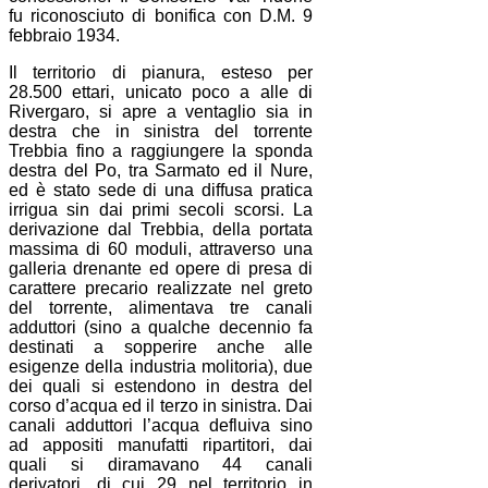
fu riconosciuto di bonifica con D.M. 9
febbraio 1934.
Il territorio di pianura, esteso per
28.500 ettari, unicato poco a alle di
Rivergaro, si apre a ventaglio sia in
destra che in sinistra del torrente
Trebbia fino a raggiungere la sponda
destra del Po, tra Sarmato ed il Nure,
ed è stato sede di una diffusa pratica
irrigua sin dai primi secoli scorsi. La
derivazione dal Trebbia, della portata
massima di 60 moduli, attraverso una
galleria drenante ed opere di presa di
carattere precario realizzate nel greto
del torrente, alimentava tre canali
adduttori (sino a qualche decennio fa
destinati a sopperire anche alle
esigenze della industria molitoria), due
dei quali si estendono in destra del
corso d’acqua ed il terzo in sinistra. Dai
canali adduttori l’acqua defluiva sino
ad appositi manufatti ripartitori, dai
quali si diramavano 44 canali
derivatori, di cui 29 nel territorio in