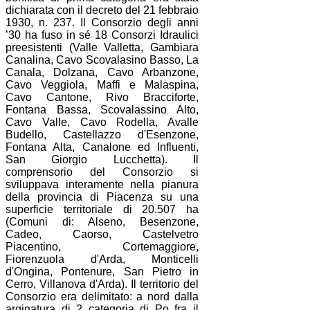
dichiarata con il decreto del 21 febbraio
1930, n. 237. Il Consorzio degli anni
’30 ha fuso in sé 18 Consorzi Idraulici
preesistenti (Valle Valletta, Gambiara
Canalina, Cavo Scovalasino Basso, La
Canala, Dolzana, Cavo Arbanzone,
Cavo Veggiola, Maffi e Malaspina,
Cavo Cantone, Rivo Bracciforte,
Fontana Bassa, Scovalassino Alto,
Cavo Valle, Cavo Rodella, Avalle
Budello, Castellazzo d'Esenzone,
Fontana Alta, Canalone ed Influenti,
San Giorgio Lucchetta). Il
comprensorio del Consorzio si
sviluppava interamente nella pianura
della provincia di Piacenza su una
superficie territoriale di 20.507 ha
(Comuni di: Alseno, Besenzone,
Cadeo, Caorso, Castelvetro
Piacentino, Cortemaggiore,
Fiorenzuola d'Arda, Monticelli
d'Ongina, Pontenure, San Pietro in
Cerro, Villanova d'Arda). Il territorio del
Consorzio era delimitato: a nord dalla
arginatura di 2 categoria di Po fra il