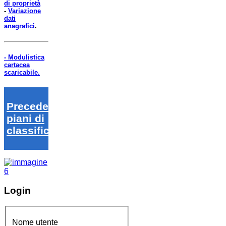
di proprietà
-
Variazione
dati
anagrafici
.
- Modulistica
cartacea
scaricabile.
Precedenti
piani di
classifica
Login
Nome utente