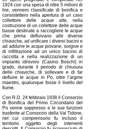
1924 con una spesa di oltre 5 milioni di
lire, vennero classificate di bonifica e
consistettero nella apertura di un cavo
collettore delle acque alte, nella
costruzione di un collettore delle acque
basse destinate a raccogliere le acque
che prima defluivano alle diverse
chiaviche, ad unificare i diversi bacini e
ad addurre le acque piovane, sorgive e
di infiltrazione ad un unico bacino di
raccolta e nella realizzazione di un
impianto idrovoro (Casino Boschi) in
grado, durante il periodo di chiusura
delle chiaviche, di sollevare e di far
defluire le acque in Po, oltre l’argine
maestro, qualunque fosse il livello del
fiume.
Con R.D. 24 febbraio 1938 il Consorzio
di Bonifica del Primo Circondario del
Po venne soppresso e le sue funzioni
trasferite al Consorzio della Val Tidone,
nel cui comprensorio fu incluso il
territorio oggetto degli interventi
descritti. Il Consorzio fu riconosciuto di