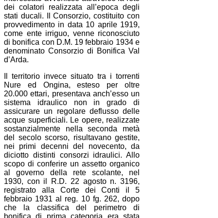
dei colatori realizzata all’epoca degli
stati ducali. Il Consorzio, costituito con
provvedimento in data 10 aprile 1919,
come ente irriguo, venne riconosciuto
di bonifica con D.M. 19 febbraio 1934 e
denominato Consorzio di Bonifica Val
d’Arda.
Il territorio invece situato tra i torrenti
Nure ed Ongina, esteso per oltre
20.000 ettari, presentava anch’esso un
sistema idraulico non in grado di
assicurare un regolare deflusso delle
acque superficiali. Le opere, realizzate
sostanzialmente nella seconda metà
del secolo scorso, risultavano gestite,
nei primi decenni del novecento, da
diciotto distinti consorzi idraulici. Allo
scopo di conferire un assetto organico
al governo della rete scolante, nel
1930, con il R.D. 22 agosto n. 3196,
registrato alla Corte dei Conti il 5
febbraio 1931 al reg. 10 fg. 262, dopo
che la classifica del perimetro di
bonifica di prima categoria era stata