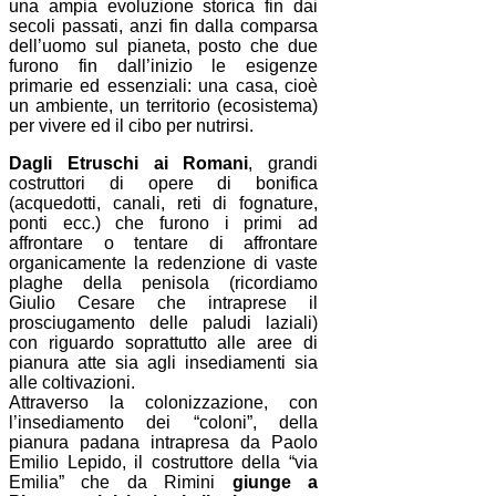
una ampia evoluzione storica fin dai
secoli passati, anzi fin dalla comparsa
dell’uomo sul pianeta, posto che due
furono fin dall’inizio le esigenze
primarie ed essenziali: una casa, cioè
un ambiente, un territorio (ecosistema)
per vivere ed il cibo per nutrirsi.
Dagli Etruschi ai Romani
, grandi
costruttori di opere di bonifica
(acquedotti, canali, reti di fognature,
ponti ecc.) che furono i primi ad
affrontare o tentare di affrontare
organicamente la redenzione di vaste
plaghe della penisola (ricordiamo
Giulio Cesare che intraprese il
prosciugamento delle paludi laziali)
con riguardo soprattutto alle aree di
pianura atte sia agli insediamenti sia
alle coltivazioni.
Attraverso la colonizzazione, con
l’insediamento dei “coloni”, della
pianura padana intrapresa da Paolo
Emilio Lepido, il costruttore della “via
Emilia” che da Rimini
giunge a