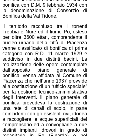
bonifica con D.M. 9 febbraio 1934 con
la denominazione di Consorzio di
Bonifica della Val Tidone.
Il territorio racchiuso tra i torrenti
Trebbia e Nure ed il fiume Po, esteso
per oltre 3600 ettari, comprendente il
nucleo urbano della città di Piacenza
venne classificato di bonifica di prima
categoria con R.D. 11 marzo 1929 e
suddiviso in due distinti bacini. La
realizzazione delle opere contemplate
dall’apposito piano generale di
bonifica, venna affidata al Comune di
Piacenza che nell’anno 1937 provvide
alla costituzione di un “ufficio speciale”
per la gestione tecnico-amministrativa
degli interventi. Il piano generale di
bonifica prevedeva la costruzione di
una rete di canali di scolo, in parte
coincidenti con gli esistenti rivi, idonea
a raccogliere le acque superficiali del
comprensorio ed a convogliarle a due
distinti impianti idrovori in grado di
recapitarle in Po (Finarda) e nel