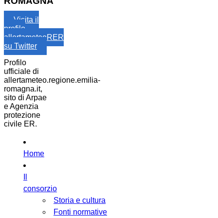
ROMAGNA
Visita il
profilo
allertameteoRER
su Twitter
Profilo
ufficiale di
allertameteo.regione.emilia-
romagna.it,
sito di Arpae
e Agenzia
protezione
civile ER.
Home
Il
consorzio
Storia e cultura
Fonti normative