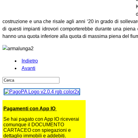
costruzione e una che risale agli anni ‘20 in grado di sollev
di questi impianti idrovori comporterebbe durante una piena d
hanno una quota inferiore alla quota di massima piena del fiu
Indietro
Avanti
Pagamenti con App IO
Se hai pagato con App IO riceverai
comunque il DOCUMENTO
CARTACEO con spiegazioni e
dettaglio immobili e addebiti.