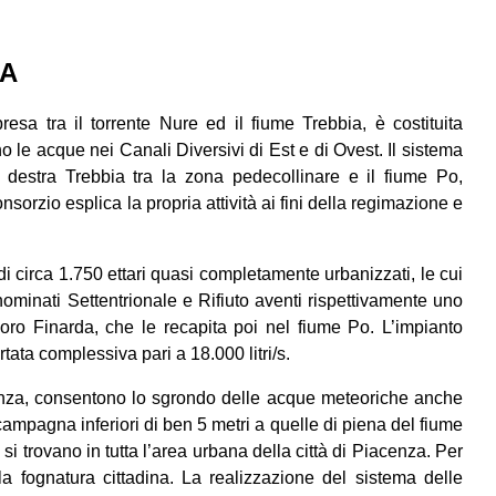
IA
sa tra il torrente Nure ed il fiume Trebbia, è costituita
no le acque nei Canali Diversivi di Est e di Ovest. Il sistema
n destra Trebbia tra la zona pedecollinare e il fiume Po,
onsorzio esplica la propria attività ai fini della regimazione e
di circa 1.750 ettari quasi completamente urbanizzati, le cui
ominati Settentrionale e Rifiuto aventi rispettivamente uno
oro Finarda, che le recapita poi nel fiume Po. L’impianto
tata complessiva pari a 18.000 litri/s.
cenza, consentono lo sgrondo delle acque meteoriche anche
campagna inferiori di ben 5 metri a quelle di piena del fiume
si trovano in tutta l’area urbana della città di Piacenza. Per
a fognatura cittadina. La realizzazione del sistema delle