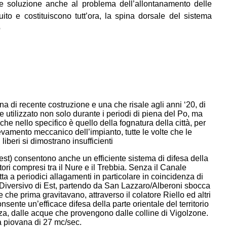
ale soluzione anche al problema dell’allontanamento delle
ito e costituiscono tutt’ora, la spina dorsale del sistema
o
na di recente costruzione e una che risale agli anni ‘20, di
 utilizzato non solo durante i periodi di piena del Po, ma
 che nello specifico è quello della fognatura della città, per
vamento meccanico dell’impianto, tutte le volte che le
iberi si dimostrano insufficienti
vest) consentono anche un efficiente sistema di difesa della
ori compresi tra il Nure e il Trebbia. Senza il Canale
ta a periodici allagamenti in particolare in coincidenza di
to Diversivo di Est, partendo da San Lazzaro/Alberoni sbocca
 che prima gravitavano, attraverso il colatore Riello ed altri
nsente un’efficace difesa della parte orientale del territorio
za, dalle acque che provengono dalle colline di Vigolzone.
 piovana di 27 mc/sec.