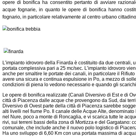
opere di bonifica ha consentito pertanto di avviare razion
acque fognarie, in quanto le opere di bonifica hanno costitu
fognario, in particolare relativamente al centro urbano cittadin
L’impianto idrovoro della Finarda è costituito da due centrali, u
portata complessiva pari a 25 mc/sec. L’impianto idrovoro viene
anche per smaltire le portate dei canali, in particolare il Rifiuto
avere una sicura e continua espulsione in Po, a mezzo di solle
condizioni di piena lo vedono necessario e quando gli scarichi l
Le opere di bonifica realizzate (Canali Diversivo di Est e di O
città di Piacenza dalle acque che provengono da Sud, dai territ
Diversivo di Ovest parte della città di Piacenza sarebbe sogget
alti livelli nel fiume Po. Il canale delle Acque Alte, denomina
nel Nure, poco a monte di Roncaglia, e vi scarica tutte le acque
rivi, sui terreni bassi della zona di Mortizza e del Gargatano: co
comunale, che include anche il nuovo polo logistico di Piacen
Ha uno sviluppo di 6,60 Km con una portata massima di acqua