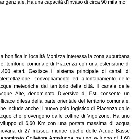
tangenziale. Ha una capacità d’invaso di circa 90 mila mc
La bonifica in località Mortizza interessa la zona suburbana
del territorio comunale di Piacenza con una estensione di
2.400 ettari. Gestisce il sistema principale di canali di
intercettazione, convogliamento ed allontanamento delle
acque meteoriche dal territorio della città. Il canale delle
Acque Alte, denominato Diversivo di Est, consente un
fficace difesa della parte orientale del territorio comunale,
che include anche il nuovo polo logistico di Piacenza dalle
acque che provengono dalle colline di Vigolzone. Ha uno
sviluppo di 6,60 Km con una portata massima di acqua
piovana di 27 mc/sec, mentre quello delle Acque Basse
denominato Collettore Armalunga ha uno sviluppo di 1,60