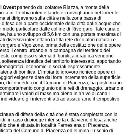
i Ovest
partendo dal colatore Riazza, a monte della
occa in Trebbia intercettando e convogliando nel torrente
ma si dirigevano sulla città e nella zona bassa di
difesa della parte occidentale della città dalle acque che
n modo particolare dalle colline di Rivergaro. Tale canale
e, ha uno sviluppo di 5,6 km con una portata massima di
diversivi intercettano la fitta rete di colatori naturali e
Rivergaro e Vigolzone, prima della costituzione delle opere
erso il centro urbano e la campagna del territorio del
esto complesso sistema di bonifica idraulica vengono
offerenza idraulica del territorio interessato, apportando
, demografici, economici e sociali espressamente
ateria di bonifica. L’impianto idrovoro richiede opere di
ggiori esigenze date dal forte incremento della superficie
zio, di concerto con il Comune di Piacenza, ha posto mano
el comportamento congiunto delle reti di drenaggio, urbano e
terminare i valori di massima piena in arrivo ai canali
 individuare gli interventi atti ad assicurarne il tempestivo
 cintura di difesa della città che è stata completata con la
di, in caso di piogge intense la città viene difesa anche
llo
che è situata in località Farnesiana di Piacenza.
ificata del Comune di Piacenza ed elimina il rischio di