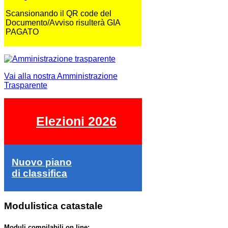
Scansionando il QR code del
Documento/Avviso risulterà GIA
PAGATO
Vai alla nostra Amministrazione
Trasparente
Elezioni 2026
Nuovo piano
di classifica
Modulistica catastale
Moduli compilabili on line: