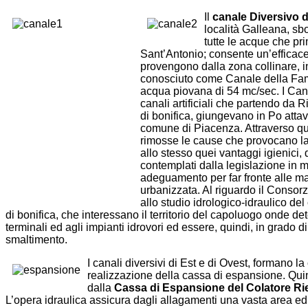
Il
canale Diversivo d
località Galleana, sb
tutte le acque che pri
Sant’Antonio; consente un’efficace 
provengono dalla zona collinare, i
conosciuto come Canale della Fam
acqua piovana di 54 mc/sec. I Canali 
canali artificiali che partendo da 
di bonifica, giungevano in Po attav
comune di Piacenza. Attraverso qu
rimosse le cause che provocano la s
allo stesso quei vantaggi igienici
contemplati dalla legislazione in m
adeguamento per far fronte alle ma
urbanizzata. Al riguardo il Consor
allo studio idrologico-idraulico d
di bonifica, che interessano il territorio del capoluogo onde de
terminali ed agli impianti idrovori ed essere, quindi, in grado di
smaltimento.
I canali diversivi di Est e di Ovest, formano la
realizzazione della cassa di espansione. Quin
dalla
Cassa di Espansione del Colatore Rie
L’opera idraulica assicura dagli allagamenti una vasta area ed