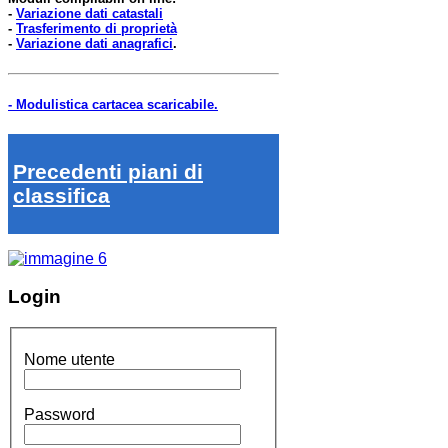
-
Variazione dati catastali
-
Trasferimento di proprietà
-
Variazione dati anagrafici
.
- Modulistica cartacea scaricabile.
Precedenti piani di
classifica
Login
Nome utente
Password