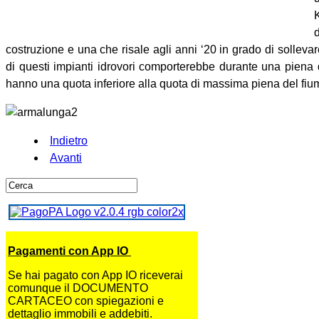
costruzione e una che risale agli anni ‘20 in grado di sollev
di questi impianti idrovori comporterebbe durante una piena d
hanno una quota inferiore alla quota di massima piena del fiu
Indietro
Avanti
Pagamenti con App IO
Se hai pagato con App IO riceverai
comunque il DOCUMENTO
CARTACEO con spiegazioni e
dettaglio immobili e addebiti.