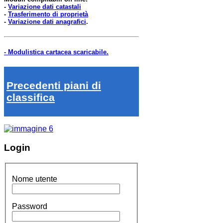
-
Variazione dati catastali
-
Trasferimento di proprietà
-
Variazione dati anagrafici
.
- Modulistica cartacea scaricabile.
Precedenti piani di
classifica
Login
Nome utente
Password