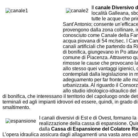
Il
canale Diversivo d
località Galleana, sb
tutte le acque che pri
Sant’Antonio; consente un’efficace 
provengono dalla zona collinare, i
conosciuto come Canale della Fam
acqua piovana di 54 mc/sec. I Canali 
canali artificiali che partendo da 
di bonifica, giungevano in Po attav
comune di Piacenza. Attraverso qu
rimosse le cause che provocano la s
allo stesso quei vantaggi igienici
contemplati dalla legislazione in m
adeguamento per far fronte alle ma
urbanizzata. Al riguardo il Consor
allo studio idrologico-idraulico d
di bonifica, che interessano il territorio del capoluogo onde de
terminali ed agli impianti idrovori ed essere, quindi, in grado di
smaltimento.
I canali diversivi di Est e di Ovest, formano la
realizzazione della cassa di espansione. Quin
dalla
Cassa di Espansione del Colatore Rie
L’opera idraulica assicura dagli allagamenti una vasta area ed