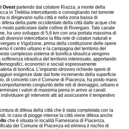
i Ovest
partendo dal colatore Riazza, a monte della
occa in Trebbia intercettando e convogliando nel torrente
ma si dirigevano sulla città e nella zona bassa di
difesa della parte occidentale della città dalle acque che
n modo particolare dalle colline di Rivergaro. Tale canale
e, ha uno sviluppo di 5,6 km con una portata massima di
diversivi intercettano la fitta rete di colatori naturali e
Rivergaro e Vigolzone, prima della costituzione delle opere
erso il centro urbano e la campagna del territorio del
esto complesso sistema di bonifica idraulica vengono
offerenza idraulica del territorio interessato, apportando
, demografici, economici e sociali espressamente
ateria di bonifica. L’impianto idrovoro richiede opere di
ggiori esigenze date dal forte incremento della superficie
zio, di concerto con il Comune di Piacenza, ha posto mano
el comportamento congiunto delle reti di drenaggio, urbano e
terminare i valori di massima piena in arrivo ai canali
 individuare gli interventi atti ad assicurarne il tempestivo
 cintura di difesa della città che è stata completata con la
di, in caso di piogge intense la città viene difesa anche
llo
che è situata in località Farnesiana di Piacenza.
ificata del Comune di Piacenza ed elimina il rischio di