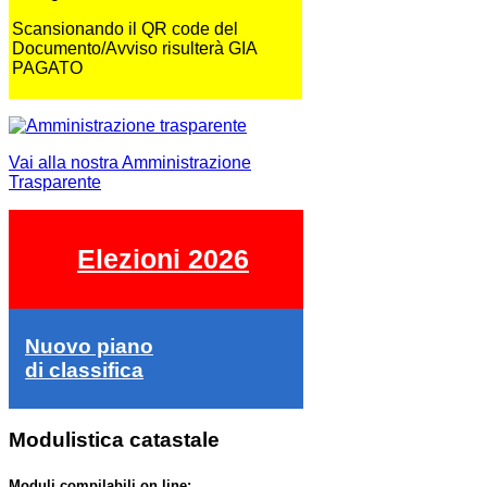
Scansionando il QR code del
Documento/Avviso risulterà GIA
PAGATO
Vai alla nostra Amministrazione
Trasparente
Elezioni 2026
Nuovo piano
di classifica
Modulistica catastale
Moduli compilabili on line: