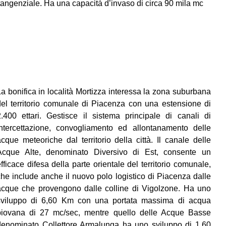
tangenziale. Ha una capacità d’invaso di circa 90 mila mc
La bonifica in località Mortizza interessa la zona suburbana
del territorio comunale di Piacenza con una estensione di
2.400 ettari. Gestisce il sistema principale di canali di
intercettazione, convogliamento ed allontanamento delle
acque meteoriche dal territorio della città. Il canale delle
Acque Alte, denominato Diversivo di Est, consente un
fficace difesa della parte orientale del territorio comunale,
che include anche il nuovo polo logistico di Piacenza dalle
acque che provengono dalle colline di Vigolzone. Ha uno
sviluppo di 6,60 Km con una portata massima di acqua
piovana di 27 mc/sec, mentre quello delle Acque Basse
denominato Collettore Armalunga ha uno sviluppo di 1,60