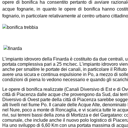
opere di bonifica ha consentito pertanto di avviare razion
acque fognarie, in quanto le opere di bonifica hanno costitu
fognario, in particolare relativamente al centro urbano cittadin
L’impianto idrovoro della Finarda è costituito da due centrali, u
portata complessiva pari a 25 mc/sec. L’impianto idrovoro viene
anche per smaltire le portate dei canali, in particolare il Rifiuto
avere una sicura e continua espulsione in Po, a mezzo di solle
condizioni di piena lo vedono necessario e quando gli scarichi l
Le opere di bonifica realizzate (Canali Diversivo di Est e di O
città di Piacenza dalle acque che provengono da Sud, dai territ
Diversivo di Ovest parte della città di Piacenza sarebbe sogget
alti livelli nel fiume Po. Il canale delle Acque Alte, denomina
nel Nure, poco a monte di Roncaglia, e vi scarica tutte le acque
rivi, sui terreni bassi della zona di Mortizza e del Gargatano: co
comunale, che include anche il nuovo polo logistico di Piacen
Ha uno sviluppo di 6,60 Km con una portata massima di acqua