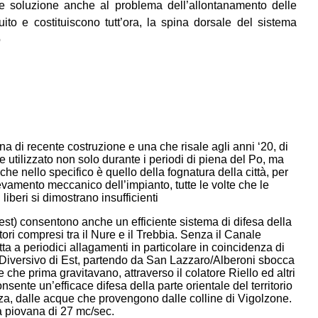
ale soluzione anche al problema dell’allontanamento delle
ito e costituiscono tutt’ora, la spina dorsale del sistema
o
na di recente costruzione e una che risale agli anni ‘20, di
 utilizzato non solo durante i periodi di piena del Po, ma
 che nello specifico è quello della fognatura della città, per
vamento meccanico dell’impianto, tutte le volte che le
iberi si dimostrano insufficienti
vest) consentono anche un efficiente sistema di difesa della
ori compresi tra il Nure e il Trebbia. Senza il Canale
ta a periodici allagamenti in particolare in coincidenza di
to Diversivo di Est, partendo da San Lazzaro/Alberoni sbocca
 che prima gravitavano, attraverso il colatore Riello ed altri
nsente un’efficace difesa della parte orientale del territorio
za, dalle acque che provengono dalle colline di Vigolzone.
 piovana di 27 mc/sec.