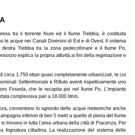
IA
sa tra il torrente Nure ed il fiume Trebbia, è costituita
no le acque nei Canali Diversivi di Est e di Ovest. Il sistema
n destra Trebbia tra la zona pedecollinare e il fiume Po,
onsorzio esplica la propria attività ai fini della regimazione e
di circa 1.750 ettari quasi completamente urbanizzati, le cui
ominati Settentrionale e Rifiuto aventi rispettivamente uno
oro Finarda, che le recapita poi nel fiume Po. L’impianto
tata complessiva pari a 18.000 litri/s.
cenza, consentono lo sgrondo delle acque meteoriche anche
campagna inferiori di ben 5 metri a quelle di piena del fiume
si trovano in tutta l’area urbana della città di Piacenza. Per
a fognatura cittadina. La realizzazione del sistema delle