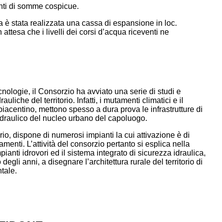
menti di somme cospicue.
a è stata realizzata una cassa di espansione in loc.
attesa che i livelli dei corsi d’acqua riceventi ne
ologie, il Consorzio ha avviato una serie di studi e
liche del territorio. Infatti, i mutamenti climatici e il
 piacentino, mettono spesso a dura prova le infrastrutture di
o idraulico del nucleo urbano del capoluogo.
torio, dispone di numerosi impianti la cui attivazione è di
nti. L’attività del consorzio pertanto si esplica nella
ianti idrovori ed il sistema integrato di sicurezza idraulica,
 degli anni, a disegnare l’architettura rurale del territorio di
tale.