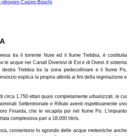
o idrovoro Casino Boschi
IA
sa tra il torrente Nure ed il fiume Trebbia, è costituita
no le acque nei Canali Diversivi di Est e di Ovest. Il sistema
n destra Trebbia tra la zona pedecollinare e il fiume Po,
onsorzio esplica la propria attività ai fini della regimazione e
di circa 1.750 ettari quasi completamente urbanizzati, le cui
ominati Settentrionale e Rifiuto aventi rispettivamente uno
oro Finarda, che le recapita poi nel fiume Po. L’impianto
tata complessiva pari a 18.000 litri/s.
cenza, consentono lo sgrondo delle acque meteoriche anche