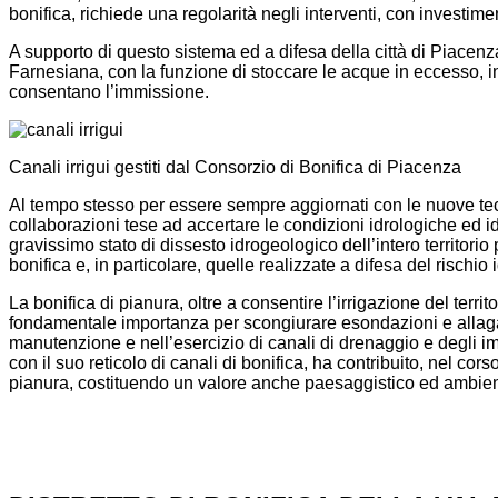
bonifica, richiede una regolarità negli interventi, con investi
A supporto di questo sistema ed a difesa della città di Piacenz
Farnesiana, con la funzione di stoccare le acque in eccesso, in 
consentano l’immissione.
Canali irrigui gestiti dal Consorzio di Bonifica di Piacenza
Al tempo stesso per essere sempre aggiornati con le nuove tecn
collaborazioni tese ad accertare le condizioni idrologiche ed idrau
gravissimo stato di dissesto idrogeologico dell’intero territorio
bonifica e, in particolare, quelle realizzate a difesa del rischi
La bonifica di pianura, oltre a consentire l’irrigazione del terri
fondamentale importanza per scongiurare esondazioni e allagame
manutenzione e nell’esercizio di canali di drenaggio e degli imp
con il suo reticolo di canali di bonifica, ha contribuito, nel corso
pianura, costituendo un valore anche paesaggistico ed ambien