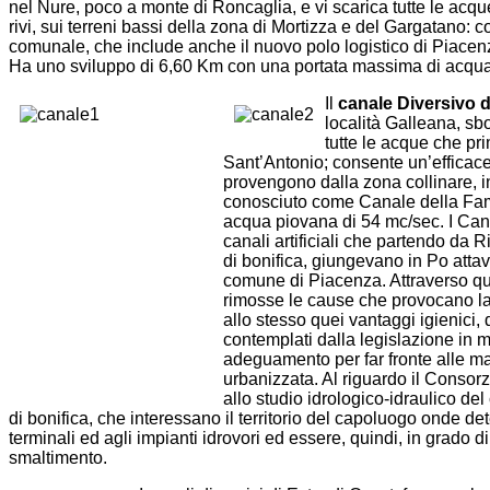
nel Nure, poco a monte di Roncaglia, e vi scarica tutte le acque
rivi, sui terreni bassi della zona di Mortizza e del Gargatano: co
comunale, che include anche il nuovo polo logistico di Piacen
Ha uno sviluppo di 6,60 Km con una portata massima di acqua
Il
canale Diversivo d
località Galleana, sb
tutte le acque che pri
Sant’Antonio; consente un’efficace 
provengono dalla zona collinare, i
conosciuto come Canale della Fam
acqua piovana di 54 mc/sec. I Canali 
canali artificiali che partendo da 
di bonifica, giungevano in Po attav
comune di Piacenza. Attraverso qu
rimosse le cause che provocano la s
allo stesso quei vantaggi igienici
contemplati dalla legislazione in m
adeguamento per far fronte alle ma
urbanizzata. Al riguardo il Consor
allo studio idrologico-idraulico d
di bonifica, che interessano il territorio del capoluogo onde de
terminali ed agli impianti idrovori ed essere, quindi, in grado di
smaltimento.