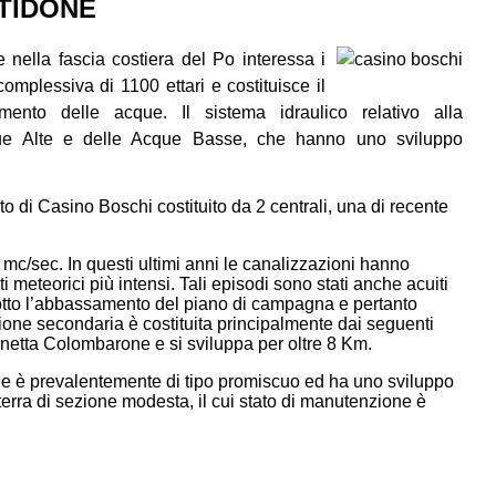
 TIDONE
e nella fascia costiera del Po interessa i
mplessiva di 1100 ettari e costituisce il
mento delle acque. Il sistema idraulico relativo alla
cque Alte e delle Acque Basse, che hanno uno sviluppo
o di Casino Boschi costituito da 2 centrali, una di recente
 mc/sec. In questi ultimi anni le canalizzazioni hanno
i meteorici più intensi. Tali episodi sono stati anche acuiti
odotto l’abbassamento del piano di campagna e pertanto
one secondaria è costituita principalmente dai seguenti
netta Colombarone e si sviluppa per oltre 8 Km.
one è prevalentemente di tipo promiscuo ed ha uno sviluppo
terra di sezione modesta, il cui stato di manutenzione è