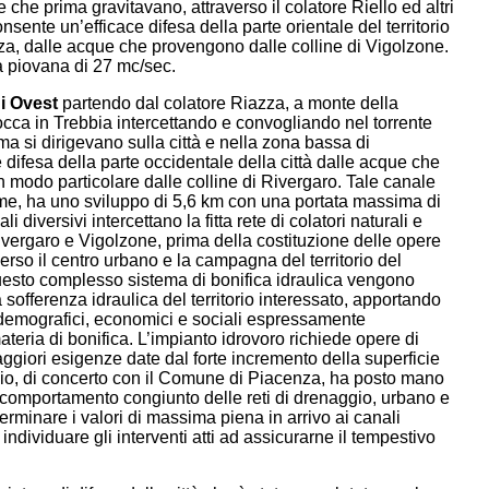
 che prima gravitavano, attraverso il colatore Riello ed altri
nsente un’efficace difesa della parte orientale del territorio
za, dalle acque che provengono dalle colline di Vigolzone.
 piovana di 27 mc/sec.
i Ovest
partendo dal colatore Riazza, a monte della
occa in Trebbia intercettando e convogliando nel torrente
ma si dirigevano sulla città e nella zona bassa di
difesa della parte occidentale della città dalle acque che
n modo particolare dalle colline di Rivergaro. Tale canale
e, ha uno sviluppo di 5,6 km con una portata massima di
diversivi intercettano la fitta rete di colatori naturali e
Rivergaro e Vigolzone, prima della costituzione delle opere
erso il centro urbano e la campagna del territorio del
esto complesso sistema di bonifica idraulica vengono
offerenza idraulica del territorio interessato, apportando
, demografici, economici e sociali espressamente
ateria di bonifica. L’impianto idrovoro richiede opere di
ggiori esigenze date dal forte incremento della superficie
zio, di concerto con il Comune di Piacenza, ha posto mano
el comportamento congiunto delle reti di drenaggio, urbano e
terminare i valori di massima piena in arrivo ai canali
 individuare gli interventi atti ad assicurarne il tempestivo