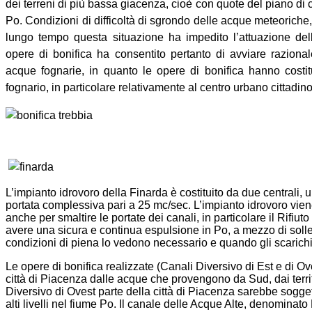
dei terreni di più bassa giacenza, cioè con quote del piano di 
Po. Condizioni di difficoltà di sgrondo delle acque meteoriche, 
lungo tempo questa situazione ha impedito l’attuazione dell
opere di bonifica ha consentito pertanto di avviare razion
acque fognarie, in quanto le opere di bonifica hanno costitu
fognario, in particolare relativamente al centro urbano cittadin
L’impianto idrovoro della Finarda è costituito da due centrali, u
portata complessiva pari a 25 mc/sec. L’impianto idrovoro viene
anche per smaltire le portate dei canali, in particolare il Rifiuto
avere una sicura e continua espulsione in Po, a mezzo di solle
condizioni di piena lo vedono necessario e quando gli scarichi l
Le opere di bonifica realizzate (Canali Diversivo di Est e di O
città di Piacenza dalle acque che provengono da Sud, dai territ
Diversivo di Ovest parte della città di Piacenza sarebbe sogget
alti livelli nel fiume Po. Il canale delle Acque Alte, denomina