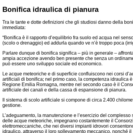
Bonifica idraulica di pianura
Tra le tante e dotte definizioni che gli studiosi danno della bo
immediata:
“Bonifica è il rapporto d’equilibrio fra suolo ed acqua nel se
(scolo o drenaggio) ed addurla quando ve n’è troppo poca (irri
Parlare dunque di bonifica significa – più in generale – affronta
ampia accezione avendo ben presente che senza un ordinament
può essere uno sviluppo sociale ed economico.
Le acque meteoriche e di superficie confluiscono nei corsi d’acqu
artificiali di bonifica; nel primo caso, la competenza idraulica 
Regione Emilia Romagna, mentre nel secondo caso è il Consorz
artificiale dei canali e della cassa di espansione di pianura.
Il sistema di scolo artificiale si compone di circa 2.400 chilomet
gestione.
L’adeguamento, la manutenzione e l’esercizio del complesso si
delle acque meteoriche, impegnano costantemente il Consorzio
elettromeccaniche, che nei diversi impianti idrovori consentono
idraulico, attraverso il loro sollevamento meccanico, nonché il