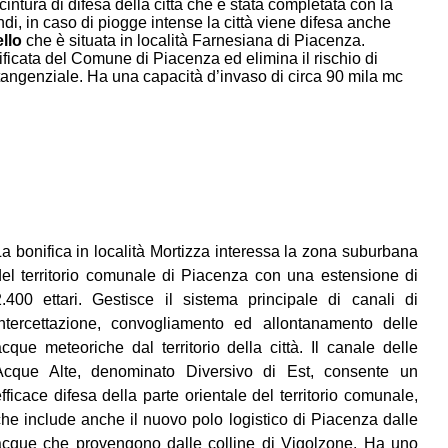
 cintura di difesa della città che è stata completata con la
di, in caso di piogge intense la città viene difesa anche
llo
che è situata in località Farnesiana di Piacenza.
ificata del Comune di Piacenza ed elimina il rischio di
tangenziale. Ha una capacità d’invaso di circa 90 mila mc
La bonifica in località Mortizza interessa la zona suburbana
del territorio comunale di Piacenza con una estensione di
2.400 ettari. Gestisce il sistema principale di canali di
intercettazione, convogliamento ed allontanamento delle
acque meteoriche dal territorio della città. Il canale delle
Acque Alte, denominato Diversivo di Est, consente un
fficace difesa della parte orientale del territorio comunale,
che include anche il nuovo polo logistico di Piacenza dalle
acque che provengono dalle colline di Vigolzone. Ha uno