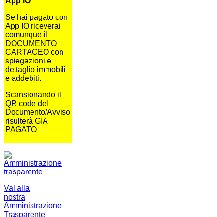
App IO
Se hai pagato con
App IO riceverai
comunque il
DOCUMENTO
CARTACEO con
spiegazioni e
dettaglio immobili
e addebiti.
Scansionando il
QR code del
Documento/Avviso
risulterà GIA
PAGATO
Vai alla
nostra
Amministrazione
Trasparente