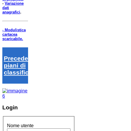
-
Variazione
dati
anagrafici
.
- Modulistica
cartacea
scaricabile.
Precedenti
piani di
classifica
Login
Nome utente