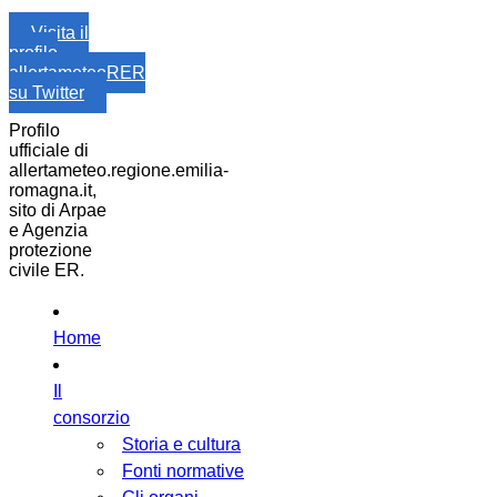
Visita il
profilo
allertameteoRER
su Twitter
Profilo
ufficiale di
allertameteo.regione.emilia-
romagna.it,
sito di Arpae
e Agenzia
protezione
civile ER.
Home
Il
consorzio
Storia e cultura
Fonti normative