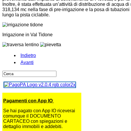
Inoltre, è stata effettuata un’attività di distribuzione di acqua d
318,134 mc nella fase di pre-irrigazione e la posa di tubazio
lungo la pista ciclabile.
Irrigazione in Val Tidone
Indietro
Avanti
Pagamenti con App IO
Se hai pagato con App IO riceverai
comunque il DOCUMENTO
CARTACEO con spiegazioni e
dettaglio immobili e addebiti.