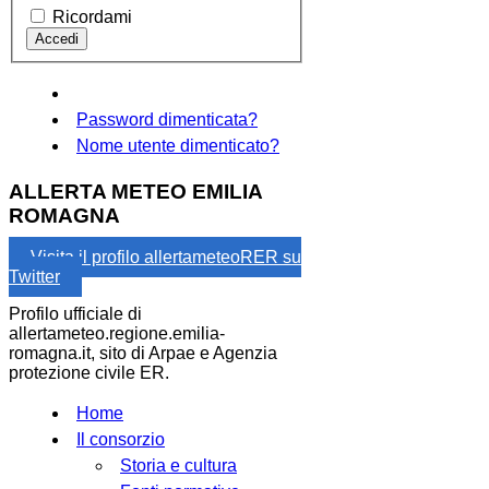
Ricordami
Password dimenticata?
Nome utente dimenticato?
ALLERTA METEO EMILIA
ROMAGNA
Visita il profilo allertameteoRER su
Twitter
Profilo ufficiale di
allertameteo.regione.emilia-
romagna.it, sito di Arpae e Agenzia
protezione civile ER.
Home
Il consorzio
Storia e cultura