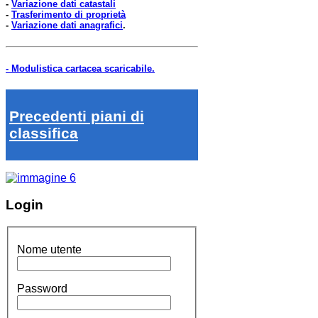
-
Variazione dati catastali
-
Trasferimento di proprietà
-
Variazione dati anagrafici
.
- Modulistica cartacea scaricabile.
Precedenti piani di
classifica
Login
Nome utente
Password