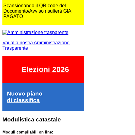
Scansionando il QR code del
Documento/Avviso risulterà GIA
PAGATO
Vai alla nostra Amministrazione
Trasparente
Elezioni 2026
Nuovo piano
di classifica
Modulistica catastale
Moduli compilabili on line: