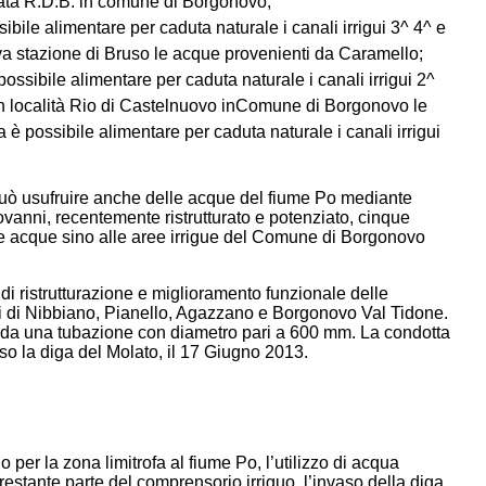
nata R.D.B. in comune di Borgonovo;
le alimentare per caduta naturale i canali irrigui 3^ 4^ e
va stazione di Bruso le acque provenienti da Caramello;
ssibile alimentare per caduta naturale i canali irrigui 2^
 in località Rio di Castelnuovo inComune di Borgonovo le
è possibile alimentare per caduta naturale i canali irrigui
 può usufruire anche delle acque del fiume Po mediante
vanni, recentemente ristrutturato e potenziato, cinque
le acque sino alle aree irrigue del Comune di Borgonovo
ti di ristrutturazione e miglioramento funzionale delle
i di Nibbiano, Pianello, Agazzano e Borgonovo Val Tidone.
a da una tubazione con diametro pari a 600 mm. La condotta
so la diga del Molato, il 17 Giugno 2013.
 per la zona limitrofa al fiume Po, l’utilizzo di acqua
restante parte del comprensorio irriguo, l’invaso della diga.