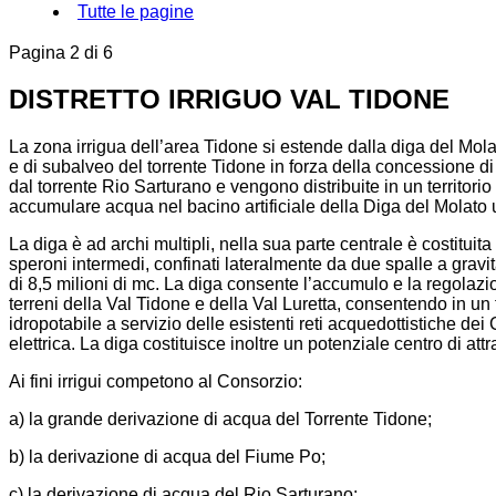
Tutte le pagine
Pagina 2 di 6
DISTRETTO IRRIGUO VAL TIDONE
La zona irrigua dell’area Tidone si estende dalla diga del Mola
e di subalveo del torrente Tidone in forza della concessione 
dal torrente Rio Sarturano e vengono distribuite in un territori
accumulare acqua nel bacino artificiale della Diga del Molato
La diga è ad archi multipli, nella sua parte centrale è costitui
speroni intermedi, confinati lateralmente da due spalle a gravi
di 8,5 milioni di mc. La diga consente l’accumulo e la regolazio
terreni della Val Tidone e della Val Luretta, consentendo in un 
idropotabile a servizio delle esistenti reti acquedottistiche de
elettrica. La diga costituisce inoltre un potenziale centro di attr
Ai fini irrigui competono al Consorzio:
a) la grande derivazione di acqua del Torrente Tidone;
b) la derivazione di acqua del Fiume Po;
c) la derivazione di acqua del Rio Sarturano;