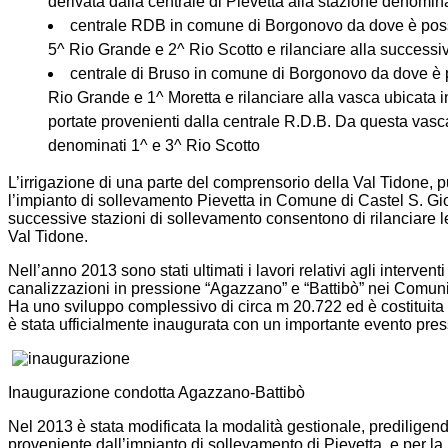
derivata dalla centrale di Pievetta alla stazione denomi
centrale RDB in comune di Borgonovo da dove è possibi
5^ Rio Grande e 2^ Rio Scotto e rilanciare alla successi
centrale di Bruso in comune di Borgonovo da dove è po
Rio Grande e 1^ Moretta e rilanciare alla vasca ubicata
portate provenienti dalla centrale R.D.B. Da questa vasca 
denominati 1^ e 3^ Rio Scotto
L’irrigazione di una parte del comprensorio della Val Tidone,
l’impianto di sollevamento Pievetta in Comune di Castel S. Gio
successive stazioni di sollevamento consentono di rilanciare 
Val Tidone.
Nell’anno 2013 sono stati ultimati i lavori relativi agli interven
canalizzazioni in pressione “Agazzano” e “Battibò” nei Comun
Ha uno sviluppo complessivo di circa m 20.722 ed è costituit
è stata ufficialmente inaugurata con un importante evento pres
Inaugurazione condotta Agazzano-Battibò
Nel 2013 è stata modificata la modalità gestionale, prediligendo
proveniente dall’impianto di sollevamento di Pievetta, e per la 