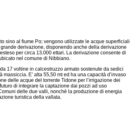
to sino al fiume Po; vengono utilizzate le acque superficiali
di grande derivazione, disponendo anche della derivazione
o esteso per circa 13.000 ettari. La derivazione consente di
 ubicato nel comune di Nibbiano.
ta da 17 voltine in calcestruzzo armato sostenute da sedici
tà massiccia. E’ alta 55,50 mt ed ha una capacità d’invaso
ne delle acque del torrente Tidone per l’irrigazione dei
futuro di integrare la captazione dai pozzi ad uso
i Comuni delle due valli, nonchè la produzione di energia
azione turistica della vallata.