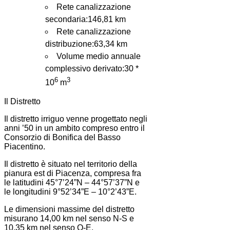
Rete canalizzazione
secondaria:146,81 km
Rete canalizzazione
distribuzione:63,34 km
Volume medio annuale
complessivo derivato:30 *
6
3
10
m
Il Distretto
Il distretto irriguo venne progettato negli
anni ’50 in un ambito compreso entro il
Consorzio di Bonifica del Basso
Piacentino.
Il distretto è situato nel territorio della
pianura est di Piacenza, compresa fra
le latitudini 45°7’24”N – 44°57’37”N e
le longitudini 9°52’34”E – 10°2’43”E.
Le dimensioni massime del distretto
misurano 14,00 km nel senso N-S e
10,35 km nel senso O-E.