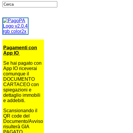
Pagamenti con
App IO
Se hai pagato con
App IO riceverai
comunque il
DOCUMENTO
CARTACEO con
spiegazioni e
dettaglio immobili
e addebiti.
Scansionando il
QR code del
Documento/Avviso
risulterà GIA
PAGATO