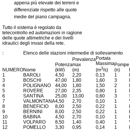
appena più elevate dei terreni e
differenziate rispetto alle quote
medie del piano campagna.
Tutto il sistema è regolato da
telecontrollo ed automazioni in ragione
delle quote altimetriche e dei livelli
idraulici degli invasi della rete.
:
Elenco delle stazioni intermedie di sollevamento
Portata
Prevalenza
Massima
Potenza
max
Pompe
3
NUMERO
Nome
(kW)
(m)
(n)
(m
/s)
1
BAROLI
4,50
2,20
0,13
1
3
BOSCHI
47,00
1,80
1,60
3
4
POLIGNANO
44,00
1,80
1,50
2
5
ROVERE
27,00
2,35
0,80
1
6
SANTINA
25,00
13,00
0,60
3
7
VALMONTANA
4,50
2,70
0,10
1
8
BENEFICIO
8,00
2,50
0,22
1
9
BERNINI
8,00
2,50
0,22
1
10
BABINA
4,50
2,70
0,10
1
11
VOLPARO
8,50
1,40
0,40
1
12
POMELLO
3,30
0,95
0,14
1