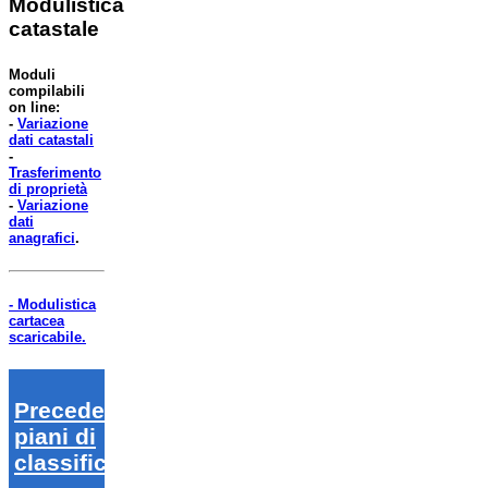
Modulistica
catastale
Moduli
compilabili
on line:
-
Variazione
dati catastali
-
Trasferimento
di proprietà
-
Variazione
dati
anagrafici
.
- Modulistica
cartacea
scaricabile.
Precedenti
piani di
classifica