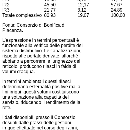
IR2
45,50
12,17
57,67
IR3
21,77
3,12
24,89
Totale complessivo
80,93
19,07
100,00
Fonte: Consorzio di Bonifica di
Piacenza.
L’espressione in termini percentuali è
funzionale alla verifica delle perdite del
sistema distributivo. Le canalizzazioni,
rispetto alle portate derivate, allorché
abbiano a percorrere le lunghezze del
reticolo, producono rilasci in falda di
volumi d’acqua.
In termini ambientali questi rilasci
determinano esternalità positive ma, ai
fini irrigui, questi volumi costituiscono
una sottrazione alla capacità del
servizio, riducendo il rendimento della
rete.
I dati disponibili presso il Consorzio,
desunti dalle prassi delle gestioni
irrigue effettuate nel corso degli anni,