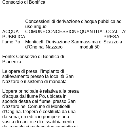
Consorzio di Bonifica:
Concessioni di derivazione d'acqua pubblica ad
uso irriguo
ACQUA
COMUNE
CONCESSIONE
QUANTITA'
LOCALITA'
PUBBLICA
PRESA
fiume Po
Monticelli
Derivazione San
massima di
Scazzola
d’Ongina
Nazzaro
moduli 50
Fonte: Consorzio di Bonifica di
Piacenza.
Le opere di presa: l’impianto di
sollevamento presso la località San
Nazzaro e il sistema di mandata
L’opera principale è relativa alla presa
d’acqua dal fiume Po, ubicata in
sponda destra del fiume, presso San
Nazzaro nel Comune di Monticelli
d’Ongina. L’opera è costituita da una
darsena, un edificio pompe e una
vasca di carico e di dissabbiamento
dalla quale si partono due condotte di