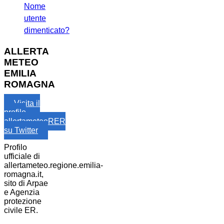
Nome
utente
dimenticato?
ALLERTA
METEO
EMILIA
ROMAGNA
Visita il
profilo
allertameteoRER
su Twitter
Profilo
ufficiale di
allertameteo.regione.emilia-
romagna.it,
sito di Arpae
e Agenzia
protezione
civile ER.