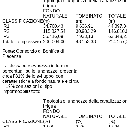
Tipologia e lunghezze della canalizzazio
irrigua
FONDO
NATURALE
TOMBINATO
TOTALE
CLASSIFICAZIONE
(m)
(m)
(m)
IR1
34.760,43
9.636,91
44.397,3
IR2
115.827,54
30.983,29
146.810,
IR3
55.416,09
7.933,13
63.349,2
Totale complessivo
206.004,06
48.553,33
254.557,
Fonte: Consorzio di Bonifica di
Piacenza.
La stessa rete espressa in termini
percentuali sulle lunghezze, presenta
circa l’81% dello sviluppo, con
caratteristiche a fondo naturale e circa
il 19% con sezioni di tipo
impermeabilizzato:
Tipologia e lunghezze della canalizzazio
irrigua
FONDO
NATURALE
TOMBINATO
TOTALE
CLASSIFICAZIONE
(%)
(%)
(%)
IR1
13,66
3,79
17,44