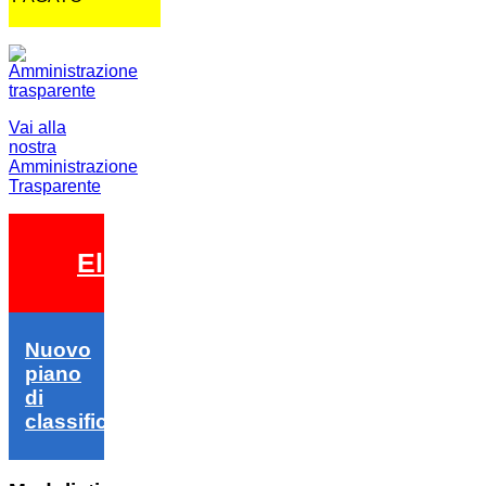
Vai alla
nostra
Amministrazione
Trasparente
Elezioni 2026
Nuovo
piano
di
classifica