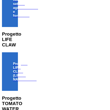
settore
agroalimentare
e
forestale”
Progetto
LIFE
CLAW
Progetto
LIFE
CLAW
(LIFE18
NAT/IT/000806)
Progetto
TOMATO
WATER