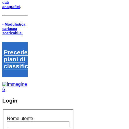
dati
anagrafici
.
- Modulistica
cartacea
scaricabile.
Precedenti
piani di
classifica
Login
Nome utente