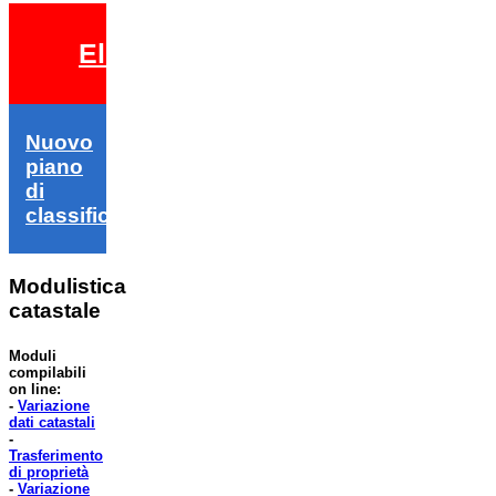
Elezioni 2026
Nuovo
piano
di
classifica
Modulistica
catastale
Moduli
compilabili
on line:
-
Variazione
dati catastali
-
Trasferimento
di proprietà
-
Variazione