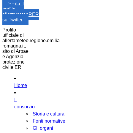
Visita il
profilo
allertameteoRER
su Twitter
Profilo
ufficiale di
allertameteo.regione.emilia-
romagna.it,
sito di Arpae
e Agenzia
protezione
civile ER.
Home
Il
consorzio
Storia e cultura
Fonti normative
Gli organi