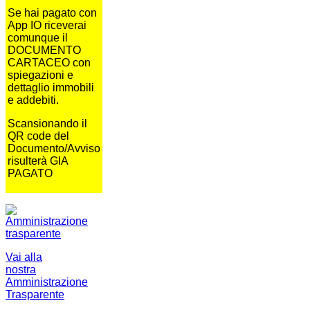
Se hai pagato con
App IO riceverai
comunque il
DOCUMENTO
CARTACEO con
spiegazioni e
dettaglio immobili
e addebiti.
Scansionando il
QR code del
Documento/Avviso
risulterà GIA
PAGATO
Vai alla
nostra
Amministrazione
Trasparente