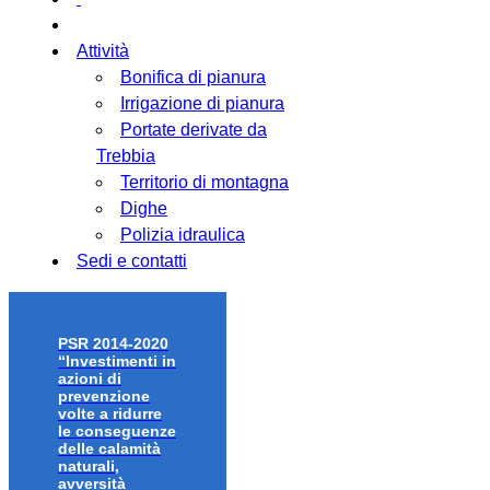
Attività
Bonifica di pianura
Irrigazione di pianura
Portate derivate da
Trebbia
Territorio di montagna
Dighe
Polizia idraulica
Sedi e contatti
PSR 2014-2020
“Investimenti in
azioni di
prevenzione
volte a ridurre
le conseguenze
delle calamità
naturali,
avversità