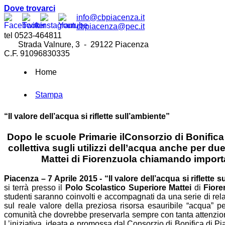
Dove trovarci
info@cbpiacenza.it
cbpiacenza@pec.it
tel 0523-464811
Strada Valnure, 3 - 29122 Piacenza
C.F. 91096830335
Home
Stampa
“Il valore dell’acqua si riflette sull’ambiente”
Dopo le scuole Primarie ilConsorzio di Bonific
collettiva sugli utilizzi dell’acqua anche per d
Mattei di Fiorenzuola chiamando importa
Piacenza – 7 Aprile 2015 -
“Il valore dell’acqua si riflette 
si terrà presso il
Polo Scolastico Superiore Mattei
di
Fiore
studenti saranno coinvolti e accompagnati da una serie di relator
sul reale valore della preziosa risorsa esauribile “acqua” per
comunità che dovrebbe preservarla sempre con tanta attenz
L’iniziativa, ideata e promossa dal Consorzio di Bonifica di P