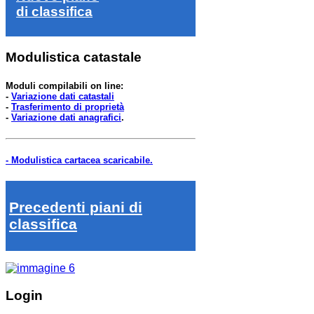
di classifica
Modulistica catastale
Moduli compilabili on line:
-
Variazione dati catastali
-
Trasferimento di proprietà
-
Variazione dati anagrafici
.
- Modulistica cartacea scaricabile.
Precedenti piani di
classifica
Login