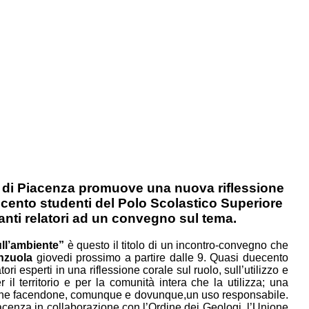
a di Piacenza promuove una nuova riflessione
uecento studenti del Polo Scolastico Superiore
nti relatori ad un convegno sul tema.
sull’ambiente”
è questo il titolo di un incontro-convegno che
nzuola
giovedi prossimo a partire dalle 9. Quasi duecento
i esperti in una riflessione corale sul ruolo, sull’utilizzo e
 il territorio e per la comunità intera che la utilizza; una
ione facendone, comunque e dovunque,un uso responsabile.
iacenza in collaborazione con l’Ordine dei Geologi, l’Unione