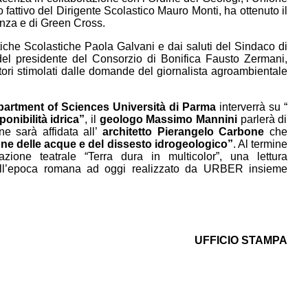
attivo del Dirigente Scolastico Mauro Monti, ha ottenuto il
enza e di Green Cross.
tiche Scolastiche Paola Galvani e dai saluti del Sindaco di
el presidente del Consorzio di Bonifica Fausto Zermani,
atori stimolati dalle domande del giornalista agroambientale
epartment of Sciences Università di Parma
interverrà su “
onibilità idrica”
, il
geologo Massimo Mannini
parlerà di
e sarà affidata all’
architetto Pierangelo Carbone
che
one delle acque e del dissesto idrogeologico”
. Al termine
tazione teatrale “Terra dura in multicolor”, una lettura
dall’epoca romana ad oggi realizzato da URBER insieme
UFFICIO STAMPA