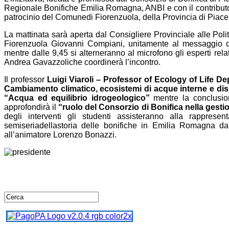
Regionale Bonifiche Emilia Romagna, ANBI e con il contributo f
patrocinio del Comunedi Fiorenzuola, della Provincia di Piac
La mattinata sarà aperta dal Consigliere Provinciale alle Poli
Fiorenzuola Giovanni Compiani, unitamente al messaggio d
mentre dalle 9,45 si alterneranno al microfono gli esperti rel
Andrea Gavazzoliche coordinerà l’incontro.
Il professor
Luigi Viaroli – Professor of Ecology of Life D
Cambiamento climatico, ecosistemi di acque interne e disp
“Acqua ed equilibrio idrogeologico”
mentre la conclusion
approfondirà il
“ruolo del Consorzio di Bonifica nella gesti
degli interventi gli studenti assisteranno alla rappresen
semiseriadellastoria delle bonifiche in Emilia Romagna 
all’animatore Lorenzo Bonazzi.