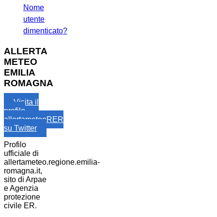
Nome
utente
dimenticato?
ALLERTA
METEO
EMILIA
ROMAGNA
Visita il
profilo
allertameteoRER
su Twitter
Profilo
ufficiale di
allertameteo.regione.emilia-
romagna.it,
sito di Arpae
e Agenzia
protezione
civile ER.