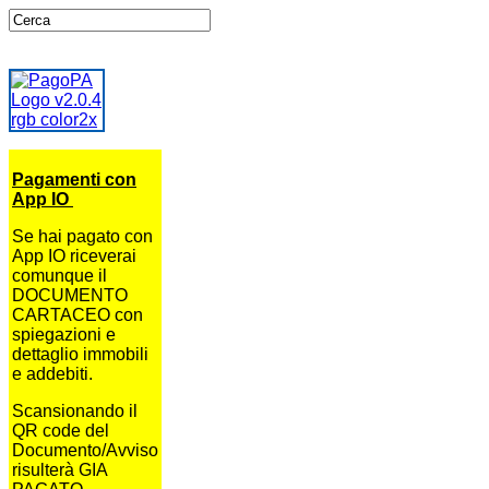
Pagamenti con
App IO
Se hai pagato con
App IO riceverai
comunque il
DOCUMENTO
CARTACEO con
spiegazioni e
dettaglio immobili
e addebiti.
Scansionando il
QR code del
Documento/Avviso
risulterà GIA