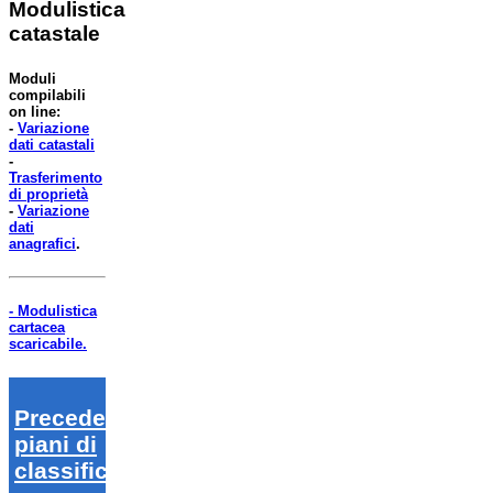
Modulistica
catastale
Moduli
compilabili
on line:
-
Variazione
dati catastali
-
Trasferimento
di proprietà
-
Variazione
dati
anagrafici
.
- Modulistica
cartacea
scaricabile.
Precedenti
piani di
classifica