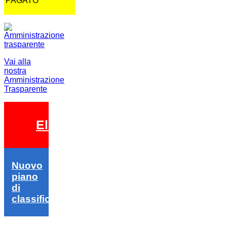
PAGATO
Vai alla
nostra
Amministrazione
Trasparente
Elezioni 2026
Nuovo
piano
di
classifica