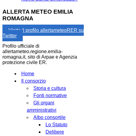
ALLERTA METEO EMILIA
ROMAGNA
Visita il profilo allertameteoRER su
Twitter
Profilo ufficiale di
allertameteo.regione.emilia-
romagna.it, sito di Arpae e Agenzia
protezione civile ER.
Home
Il consorzio
Storia e cultura
Fonti normative
Gli organi
amministrativi
Albo consortile
Lo Statuto
Delibere