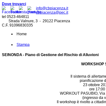
Dove trovarci
info@cbpiacenza.it
cbpiacenza@pec.it
tel 0523-464811
Strada Valnure, 3 - 29122 Piacenza
C.F. 91096830335
Home
Stampa
SEINONDA - Piano di Gestione del Rischio di Alluvioni
WORKSHOP 
Il sistema di allertam
pianificazione
23 ottobre 2
ore 17:00 
WORKOUT PASUBIO, Via Pa
(ingresso da v
Il workshop è rivolto a cittad