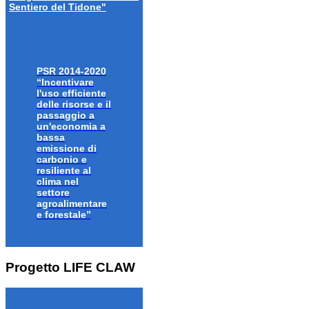
Sentiero del Tidone"
PSR 2014-2020
“Incentivare
l'uso efficiente
delle risorse e il
passaggio a
un'economia a
bassa
emissione di
carbonio e
resiliente al
clima nel
settore
agroalimentare
e forestale”
Progetto LIFE CLAW