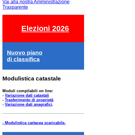
Vai alla nostra Amministrazione
Trasparente
Elezioni 2026
Nuovo piano
di classifica
Modulistica catastale
Moduli compilabili on line:
-
Variazione dati catastali
-
Trasferimento di proprietà
-
Variazione dati anagrafici
.
- Modulistica cartacea scaricabile.