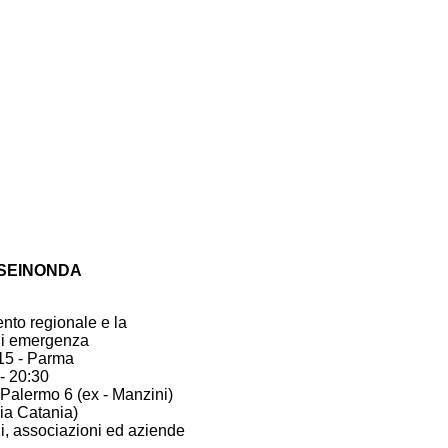
SEINONDA
ento regionale e la
 di emergenza
015 - Parma
- 20:30
lermo 6 (ex - Manzini)
ia Catania)
ini, associazioni ed aziende