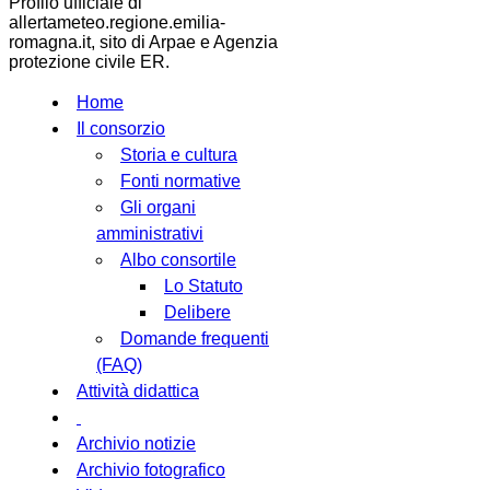
Profilo ufficiale di
allertameteo.regione.emilia-
romagna.it, sito di Arpae e Agenzia
protezione civile ER.
Home
Il consorzio
Storia e cultura
Fonti normative
Gli organi
amministrativi
Albo consortile
Lo Statuto
Delibere
Domande frequenti
(FAQ)
Attività didattica
Archivio notizie
Archivio fotografico