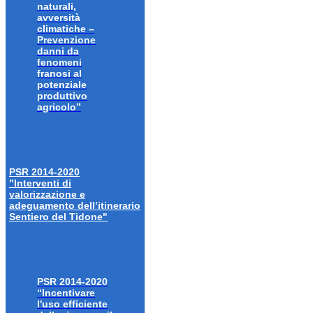
naturali,
avversità
climatiche –
Prevenzione
danni da
fenomeni
franosi al
potenziale
produttivo
agricolo”
PSR 2014-2020
"Interventi di
valorizzazione e
adeguamento dell’itinerario
Sentiero del Tidone"
PSR 2014-2020
“Incentivare
l'uso efficiente