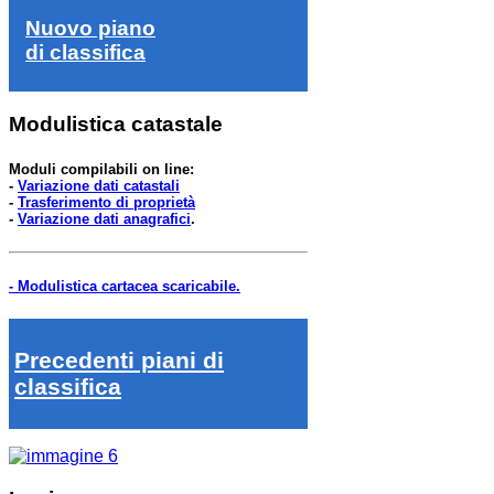
Nuovo piano
di classifica
Modulistica catastale
Moduli compilabili on line:
-
Variazione dati catastali
-
Trasferimento di proprietà
-
Variazione dati anagrafici
.
- Modulistica cartacea scaricabile.
Precedenti piani di
classifica