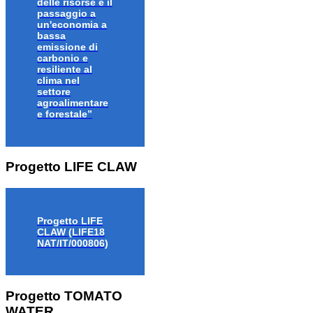
delle risorse e il
passaggio a
un'economia a
bassa
emissione di
carbonio e
resiliente al
clima nel
settore
agroalimentare
e forestale”
Progetto LIFE CLAW
Progetto LIFE
CLAW (LIFE18
NAT/IT/000806)
Progetto TOMATO
WATER