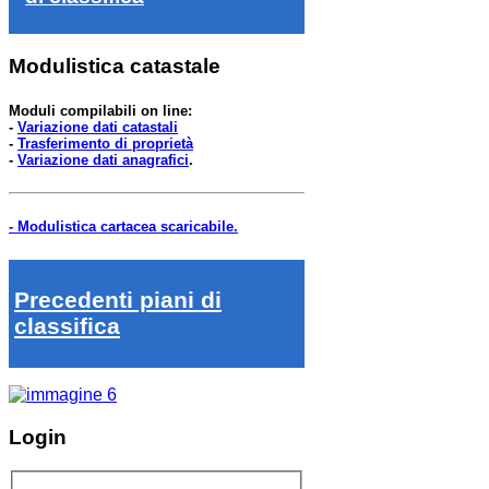
Modulistica catastale
Moduli compilabili on line:
-
Variazione dati catastali
-
Trasferimento di proprietà
-
Variazione dati anagrafici
.
- Modulistica cartacea scaricabile.
Precedenti piani di
classifica
Login