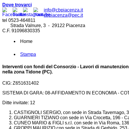
Dove trovarci
info@cbpiacenza.it
cbpiacenza@pec.it
tel 0523-464811
Strada Valnure, 3 - 29122 Piacenza
C.F. 91096830335
Home
Stampa
Interventi con fondi del Consorzio - Lavori di manutenzione 
nella zona Tidone (PC).
CIG: Z651631402
SISTEMA DI GARA: 08-AFFIDAMENTO IN ECONOMIA - CO
Ditte invitate: 12
CASTIGNOLI SERGIO, con sede in Strada Tavernago, 3 
GUARNIERI TIZIANO con sede in Via Crocetta, 196 - Cas
CUNEO MARIO & FIGLI s.r.l. con sede in Via Roma, 136 
GROPPI MAURIZIO con sede in Strada di Gerbido, 253 -