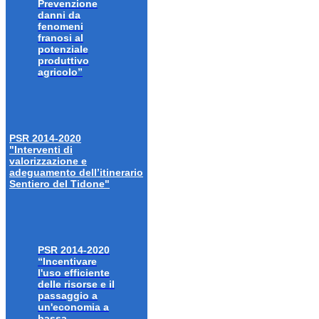
Prevenzione
danni da
fenomeni
franosi al
potenziale
produttivo
agricolo”
PSR 2014-2020
"Interventi di
valorizzazione e
adeguamento dell’itinerario
Sentiero del Tidone"
PSR 2014-2020
“Incentivare
l'uso efficiente
delle risorse e il
passaggio a
un'economia a
bassa