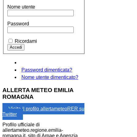
Nome utente
Password
Ricordami
Password dimenticata?
Nome utente dimenticato?
ALLERTA METEO EMILIA
ROMAGNA
Visita il profilo allertameteoRER su
Twitter
Profilo ufficiale di
allertameteo.regione.emilia-
romagna.it, sito di Arpae e Agenzia