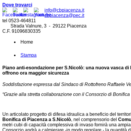
Dove trovarci
info@cbpiacenza.it
cbpiacenza@pec.it
tel 0523-464811
Strada Valnure, 3 - 29122 Piacenza
C.F. 91096830335
Home
Stampa
Piano anti-esondazione per S.Nicolò: una nuova vasca di 
offrono ora maggior sicurezza
Soddisfazione espressa dal Sindaco di Rottofreno Raffaele Ve
“Grazie alla stretta collaborazione con il Consorzio di Bonifica
Un articolato progetto di difesa idraulica a beneficio del territ
Bonifica di Piacenza a S.Nicolò
, nel comprensorio del
Comun
metri cubi di capacità complessiva di invaso fornirà una ampia 
Consorzio andrà a calmierare -in modo regolare - la quantità d