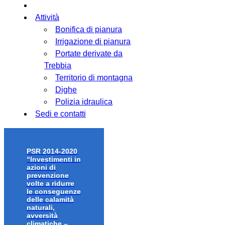
Attività
Bonifica di pianura
Irrigazione di pianura
Portate derivate da
Trebbia
Territorio di montagna
Dighe
Polizia idraulica
Sedi e contatti
PSR 2014-2020
“Investimenti in
azioni di
prevenzione
volte a ridurre
le conseguenze
delle calamità
naturali,
avversità
climatiche –