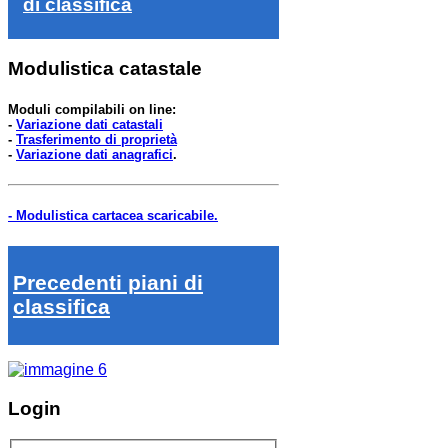
di classifica
Modulistica catastale
Moduli compilabili on line:
-
Variazione dati catastali
-
Trasferimento di proprietà
-
Variazione dati anagrafici
.
- Modulistica cartacea scaricabile.
Precedenti piani di
classifica
Login