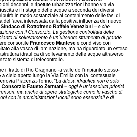
rso dei decenni le ripetute urbanizzazioni hanno via via
uscita e il ristagno delle acque a seconda dei diversi
ibuirà in modo sostanziale al contenimento delle fasi di
ia dell’area interessata dalla positiva influenza del nuovo
l Sindaco di Rottofreno Raffele Veneziani
–
e che
razione con il Consorzio. La gestione controllata delle
mpianto di sollevamento è un’ulteriore strumento di grande
nere consortile
Francesco Mantese
e condiviso con
imitato alla vasca di laminazione, ma ha riguardato un esteso
truttura idraulica di sollevamento delle acque attraverso
zato sistema di telecontrollo.
e il tratto di Rio Gragnano -a valle dell’impianto stesso-
e a cielo aperto lungo la Via Emilia con la contestuale
ferrovia Piacenza-Torino. “
La difesa idraulica non è solo
el Consorzio Fausto Zermani
–
oggi è un’assoluta priorità
rensori, ma anche di opere strategiche come le vasche di
zioni con le amministrazioni locali sono essenziali e di