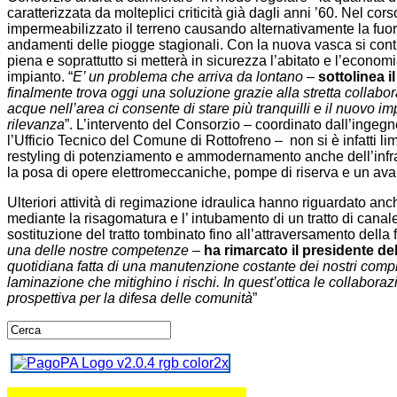
caratterizzata da molteplici criticità già dagli anni ’60. Nel co
impermeabilizzato il terreno causando alternativamente la fuori
andamenti delle piogge stagionali. Con la nuova vasca si contr
piena e soprattutto si metterà in sicurezza l’abitato e l’econom
impianto. “
E’ un problema che arriva da lontano
–
sottolinea i
finalmente trova oggi una soluzione grazie alla stretta collabo
acque nell’area ci consente di stare più tranquilli e il nuovo i
rilevanza
”. L’intervento del Consorzio – coordinato dall’ingeg
l’Ufficio Tecnico del Comune di Rottofreno – non si è infatti l
restyling di potenziamento e ammodernamento anche dell’infras
la posa di opere elettromeccaniche, pompe di riserva e un avan
Ulteriori attività di regimazione idraulica hanno riguardato anch
mediante la risagomatura e l’ intubamento di un tratto di canal
sostituzione del tratto tombinato fino all’attraversamento della 
una delle nostre competenze
–
ha rimarcato il presidente d
quotidiana fatta di una manutenzione costante dei nostri comp
laminazione che mitighino i rischi. In quest’ottica le collabora
prospettiva per la difesa delle comunità
”