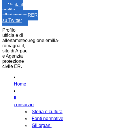
Visita il
profilo
allertameteoRER
su Twitter
Profilo
ufficiale di
allertameteo.regione.emilia-
romagna.it,
sito di Arpae
e Agenzia
protezione
civile ER.
Home
Il
consorzio
Storia e cultura
Fonti normative
Gli organi