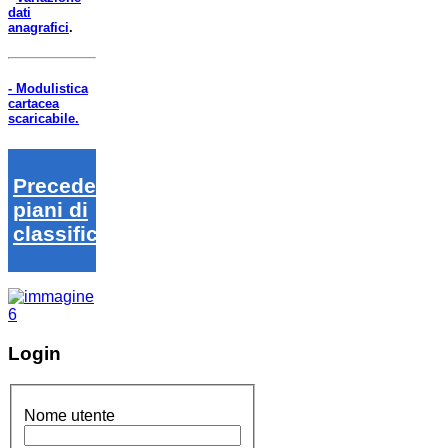
dati
anagrafici
.
- Modulistica
cartacea
scaricabile.
Precedenti
piani di
classifica
Login
Nome utente