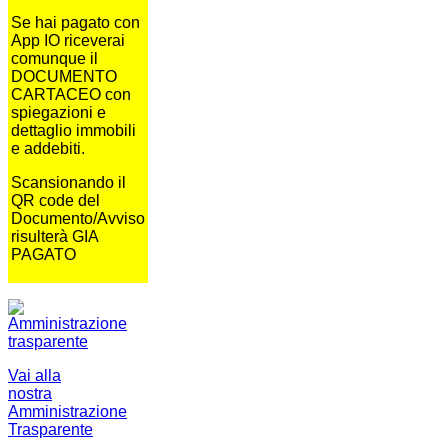
Se hai pagato con
App IO riceverai
comunque il
DOCUMENTO
CARTACEO con
spiegazioni e
dettaglio immobili
e addebiti.
Scansionando il
QR code del
Documento/Avviso
risulterà GIA
PAGATO
Vai alla
nostra
Amministrazione
Trasparente