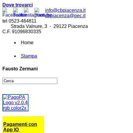
Dove trovarci
info@cbpiacenza.it
cbpiacenza@pec.it
tel 0523-464811
Strada Valnure, 3 - 29122 Piacenza
C.F. 91096830335
Home
Stampa
Fausto Zermani
Pagamenti con
App IO