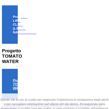
Progetto
LIFE
CLAW
(LIFE18
NAT/IT/000806)
Progetto
TOMATO
WATER
Progetto
TOMATO
WATER
Questo sito fa uso di cookie per migliorare l’esperienza di navigazione degli utenti
e per raccogliere informazioni sull’utilizzo del sito stesso. Proseguendo nella
navigazione si accetta l’uso dei cookie; in caso contrario è possibile abbandonare