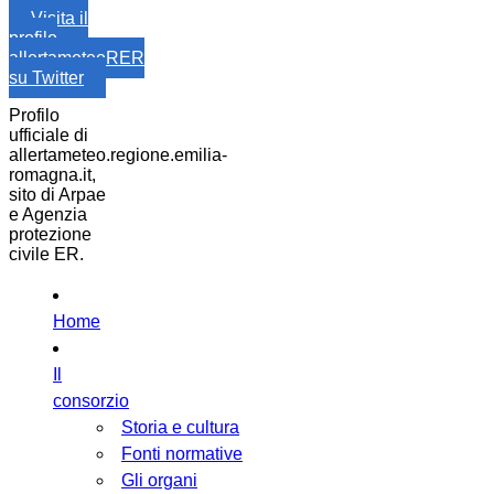
Visita il
profilo
allertameteoRER
su Twitter
Profilo
ufficiale di
allertameteo.regione.emilia-
romagna.it,
sito di Arpae
e Agenzia
protezione
civile ER.
Home
Il
consorzio
Storia e cultura
Fonti normative
Gli organi