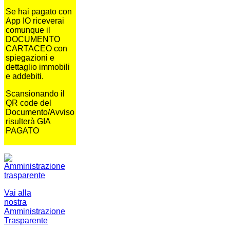
Se hai pagato con
App IO riceverai
comunque il
DOCUMENTO
CARTACEO con
spiegazioni e
dettaglio immobili
e addebiti.
Scansionando il
QR code del
Documento/Avviso
risulterà GIA
PAGATO
Vai alla
nostra
Amministrazione
Trasparente