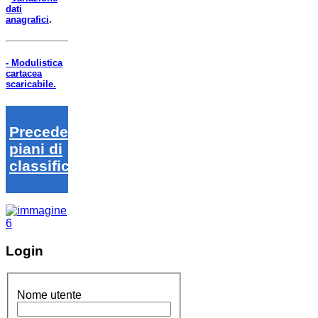
dati
anagrafici
.
- Modulistica
cartacea
scaricabile.
Precedenti
piani di
classifica
Login
Nome utente