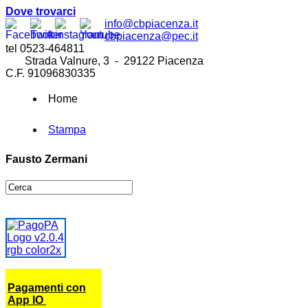
Dove trovarci
info@cbpiacenza.it
cbpiacenza@pec.it
tel 0523-464811
Strada Valnure, 3 - 29122 Piacenza
C.F. 91096830335
Home
Stampa
Fausto Zermani
Pagamenti con
App IO