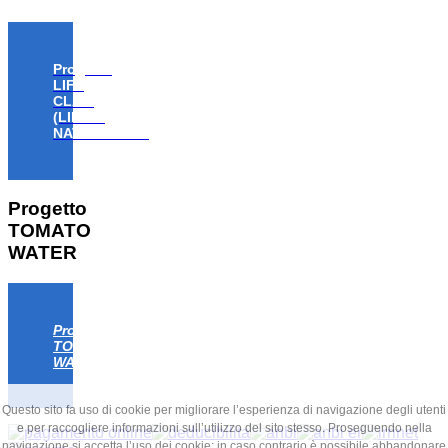
Progetto
LIFE
CLAW
(LIFE18
NAT/IT/000806)
Progetto
TOMATO
WATER
Progetto
TOMATO
WATER
Questo sito fa uso di cookie per migliorare l’esperienza di navigazione degli utenti
e per raccogliere informazioni sull’utilizzo del sito stesso. Proseguendo nella
navigazione si accetta l’uso dei cookie; in caso contrario è possibile abbandonare