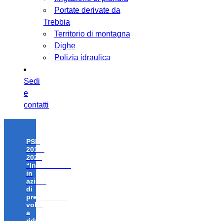
Portate derivate da
Trebbia
Territorio di montagna
Dighe
Polizia idraulica
Sedi
e
contatti
PSR
2014-
2020
“Investimenti
in
azioni
di
prevenzione
volte
a
ridurre