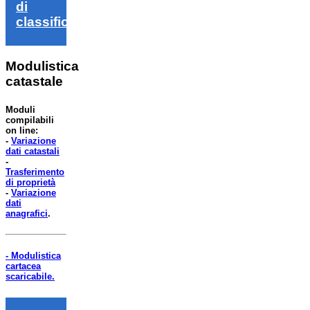
di
classifica
Modulistica
catastale
Moduli
compilabili
on line:
-
Variazione
dati catastali
-
Trasferimento
di proprietà
-
Variazione
dati
anagrafici
.
- Modulistica
cartacea
scaricabile.