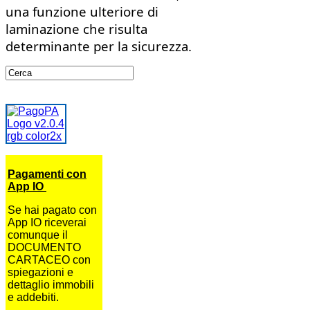
una funzione ulteriore di
laminazione che risulta
determinante per la sicurezza.
Pagamenti con
App IO
Se hai pagato con
App IO riceverai
comunque il
DOCUMENTO
CARTACEO con
spiegazioni e
dettaglio immobili
e addebiti.