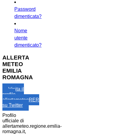
Password
dimenticata?
Nome
utente
dimenticato?
ALLERTA
METEO
EMILIA
ROMAGNA
Visita il
profilo
allertameteoRER
su Twitter
Profilo
ufficiale di
allertameteo.regione.emilia-
romagna.it,