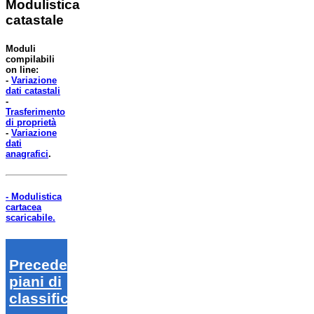
Modulistica
catastale
Moduli
compilabili
on line:
-
Variazione
dati catastali
-
Trasferimento
di proprietà
-
Variazione
dati
anagrafici
.
- Modulistica
cartacea
scaricabile.
Precedenti
piani di
classifica