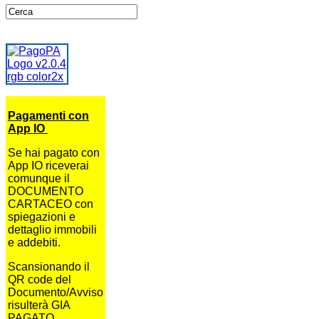
Pagamenti con
App IO
Se hai pagato con
App IO riceverai
comunque il
DOCUMENTO
CARTACEO con
spiegazioni e
dettaglio immobili
e addebiti.
Scansionando il
QR code del
Documento/Avviso
risulterà GIA
PAGATO