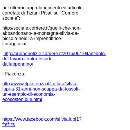
per ulteriori approfondimenti ed articoli
correlati: di Tiziani Pisati su "Corriere
sociale":
http://sociale.corriere.it/quelli-che-non-
abbandonano-la-montagna-silvia-da-
piccola-heidi-a-imprenditrice-
coraggiosa/
http://buonenotizie.corriere.it/2016/06/10/lantidoto-
del-lavoro-contro-lesodo-
dallappennino/
ilPiacenza:
http://www.ilpiacenza.it/cultura/silvia-
lupi-a-31-anni-non-scappa-da-fossoli-
un-esempio-di-economia-
ecosostenibile.html
https://www.facebook.com/silvia.lupi1?
fref=ts