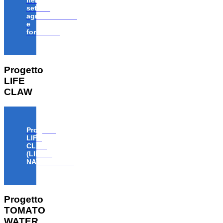
nel
settore
agroalimentare
e
forestale”
Progetto
LIFE
CLAW
Progetto
LIFE
CLAW
(LIFE18
NAT/IT/000806)
Progetto
TOMATO
WATER