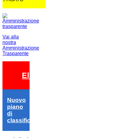
Vai alla
nostra
Amministrazione
Trasparente
Elezioni 2026
Nuovo
piano
di
classifica