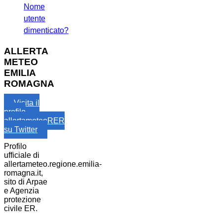
Nome
utente
dimenticato?
ALLERTA
METEO
EMILIA
ROMAGNA
Visita il
profilo
allertameteoRER
su Twitter
Profilo
ufficiale di
allertameteo.regione.emilia-
romagna.it,
sito di Arpae
e Agenzia
protezione
civile ER.