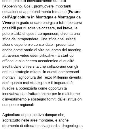
che si proietta inevitabilmente su tutto
l’Appennino. Così, promuovere importanti
occasioni di approfondimento tematico (
Futuro
dell’Agricoltura in Montagna e Montagna da
Vivere
) in grado di dare energia a tutti i percorsi
possibili per riuscire valorizzare, nel breve, le
potenzialità di questi comprensori, diventa una
sfida da intraprendere.
Una sfida che unisce
alcune esperienze consolidate - presentate
anche come storie di vita nel corso del meeting
attraverso video esemplificativi - a start up
efficaci e alla ricerca accademica di qualità
svolta dalle università che collaborano con gli
enti su strategie mirate.
In questi comprensori
montani l’agricoltura del Terzo Millennio diventa
così quanto mai strategica e il traguardo è
riuscire a potenziarla come opportunità
innovativa da sfruttare anche per le reali forme
d’investimento e sostegno forniti dalle istituzioni
europee e regionali.
Agricoltura di prospettiva dunque che,
soprattutto nelle aree montane, è anche
strumento di difesa e salvaguardia idrogeologica