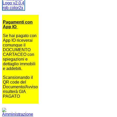
Pagamenti con
App IO
Se hai pagato con
App IO riceverai
comunque il
DOCUMENTO
CARTACEO con
spiegazioni e
dettaglio immobili
e addebiti.
Scansionando il
QR code del
Documento/Avviso
risulterà GIA
PAGATO