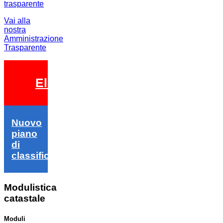
Vai alla
nostra
Amministrazione
Trasparente
Elezioni 2026
Nuovo
piano
di
classifica
Modulistica
catastale
Moduli