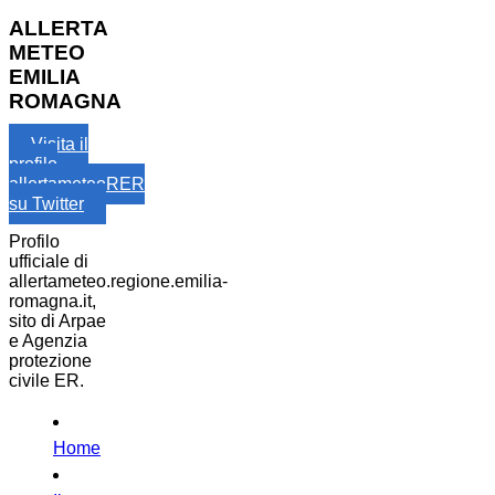
ALLERTA
METEO
EMILIA
ROMAGNA
Visita il
profilo
allertameteoRER
su Twitter
Profilo
ufficiale di
allertameteo.regione.emilia-
romagna.it,
sito di Arpae
e Agenzia
protezione
civile ER.
Home