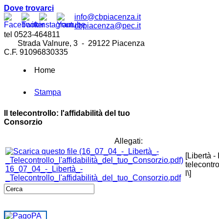
Dove trovarci
info@cbpiacenza.it
cbpiacenza@pec.it
tel 0523-464811
Strada Valnure, 3 - 29122 Piacenza
C.F. 91096830335
Home
Stampa
Il telecontrollo: l'affidabilità del tuo
Consorzio
Allegati:
[Libertà - I
telecontro
16_07_04_-_Libertà_-
l\]
_Telecontrollo_l'affidabilità_del_tuo_Consorzio.pdf