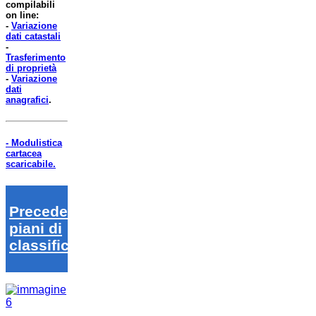
compilabili
on line:
-
Variazione
dati catastali
-
Trasferimento
di proprietà
-
Variazione
dati
anagrafici
.
- Modulistica
cartacea
scaricabile.
Precedenti
piani di
classifica