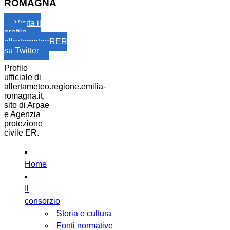
ROMAGNA
Visita il
profilo
allertameteoRER
su Twitter
Profilo
ufficiale di
allertameteo.regione.emilia-
romagna.it,
sito di Arpae
e Agenzia
protezione
civile ER.
Home
Il
consorzio
Storia e cultura
Fonti normative