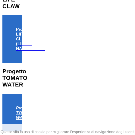
CLAW
Progetto
LIFE
CLAW
(LIFE18
NAT/IT/000806)
Progetto
TOMATO
WATER
Progetto
TOMATO
WATER
Questo sito fa uso di cookie per migliorare l’esperienza di navigazione degli utenti