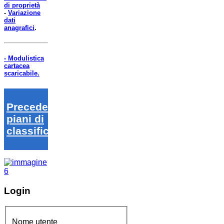
di proprietà
-
Variazione
dati
anagrafici
.
- Modulistica
cartacea
scaricabile.
Precedenti
piani di
classifica
Login
Nome utente