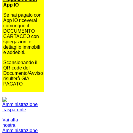
App IO
Se hai pagato con
App IO riceverai
comunque il
DOCUMENTO
CARTACEO con
spiegazioni e
dettaglio immobili
e addebiti.
Scansionando il
QR code del
Documento/Avviso
risulterà GIA
PAGATO
Vai alla
nostra
Amministrazione