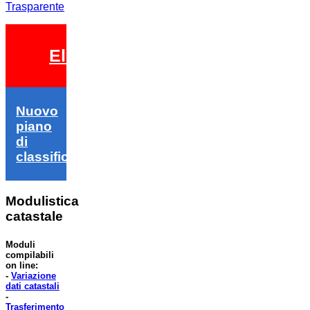
Trasparente
Elezioni 2026
Nuovo
piano
di
classifica
Modulistica
catastale
Moduli
compilabili
on line:
-
Variazione
dati catastali
-
Trasferimento