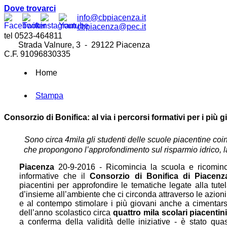
Dove trovarci
info@cbpiacenza.it
cbpiacenza@pec.it
tel 0523-464811
Strada Valnure, 3 - 29122 Piacenza
C.F. 91096830335
Home
Stampa
Consorzio di Bonifica: al via i percorsi formativi per i più g
Sono circa 4mila gli studenti delle scuole piacentine coin
che propongono l’approfondimento sul risparmio idrico, la
Piacenza
20-9-2016 - Ricomincia la scuola e ricominci
informative che il
Consorzio di Bonifica di Piacenz
piacentini per approfondire le tematiche legate alla tutel
d’insieme all’ambiente che ci circonda attraverso le azion
e al contempo stimolare i più giovani anche a cimentarsi
dell’anno scolastico circa
quattro mila scolari piacentin
a conferma della validità delle iniziative - è stato qu