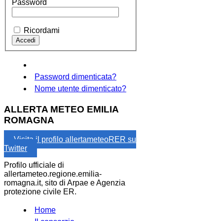
Password
Ricordami
Password dimenticata?
Nome utente dimenticato?
ALLERTA METEO EMILIA
ROMAGNA
Visita il profilo allertameteoRER su
Twitter
Profilo ufficiale di
allertameteo.regione.emilia-
romagna.it, sito di Arpae e Agenzia
protezione civile ER.
Home