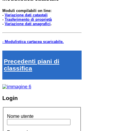
Moduli compilabili on line:
-
Variazione dati catastali
-
Trasferimento di proprietà
-
Variazione dati anagrafici
.
- Modulistica cartacea scaricabile.
Precedenti piani di
classifica
Login
Nome utente