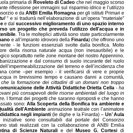
cuola primaria di
Roveleto di Cadeo
che nel maggio scorso
e riflessione per immagini sul risparmio idrico e l’utilizzo
nsorzio e da
ANBI Emilia Romagna
per gli istituti Primari e
tu!
“ e si tradurrà nell’elaborazione di un’opera “materiale”
ne
e dal
successivo miglioramento di uno spazio interno
erso un progetto che preveda l’utilizzo dell’acqua e in
tenibile
. Tra le molteplici attività sono state particolarmente
nano
e all’impianto idrovoro della
Finarda
) che offrono uno
nte - le funzioni essenziali svolte dalla bonifica. Molto
re della risorsa naturale acqua (non inesauribile) e le
ogico soprattutto nelle zone montane del nostro Appennino.
urbanizzazione e dal consumo di suolo incurante del ruolo
dell’impermeabilizzazione del terreno e dell’incidenza che
iana come –per esempio - il verificarsi di vere e proprie
d'acqua in brevissimo tempo e causano danni a comunità,
a che la formazione dei cittadini di un domani non troppo
municazione delle Attività Didattiche Orietta Cella
-
ha
ovani più consapevoli delle risorse ambientali del luogo in
ze.
I format dei progetti che saranno riproposti e che hanno
assato sono:
Alla Scoperta della Bonifica tra ambiente e
ualità dell’Ambiente
animazione teatrale con l’animatore
 didattica negli impianti
(le dighe e la Finarda) –
Un’ Aula
e iniziative sono consultabili dal portale del Consorzio
o stati realizzati con la collaborazione di ANBI Emilia
tina di Scienze Naturali
e del
Museo G. Cortesi
di