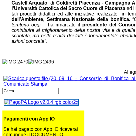
Castell'Arquato
, di
Coldiretti Piacenza
-
Campagna A
l'Università Cattolica del Sacro Cuore di Piacenza
ed i
tali progetti didattici ed alle iniziative realizzate in t
dell'Ambiente
,
Settimana Nazionale della bonifica.
“
territorio oggi –
ha rimarcato il
presidente del Consor
contribuire al miglioramento della nostra vita e di quell
scontata, ma nella realtà dei fatti è fondamentale ribadirl
azioni concrete”.
Allega
Comunicato Stampa
Pagamenti con App IO
Se hai pagato con App IO riceverai
comunque il DOCUMENTO