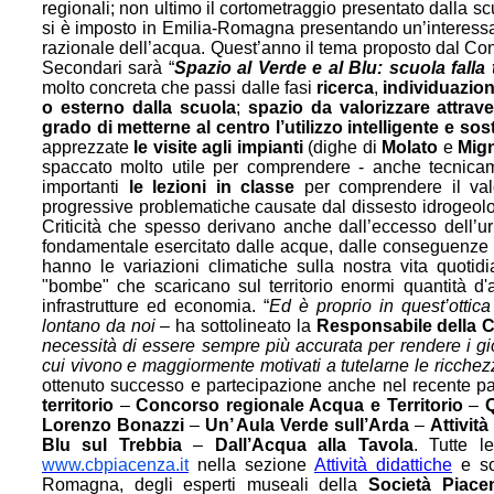
regionali; non ultimo il cortometraggio presentato dalla s
si è imposto in Emilia-Romagna presentando un’interessant
razionale dell’acqua. Quest’anno il tema proposto dal Co
Secondari sarà “
Spazio al Verde e al Blu: scuola falla 
molto concreta che passi dalle fasi
ricerca
,
individuazio
o esterno dalla scuola
;
spazio da valorizzare attrav
grado di metterne al centro l’utilizzo intelligente e sos
apprezzate
le visite agli impianti
(dighe di
Molato
e
Mig
spaccato molto utile per comprendere - anche tecnicame
importanti
le lezioni in classe
per comprendere il valo
progressive problematiche causate dal dissesto idrogeol
Criticità che spesso derivano anche dall’eccesso dell’
fondamentale esercitato dalle acque, dalle conseguenze 
hanno le variazioni climatiche sulla nostra vita quotid
"bombe" che scaricano sul territorio enormi quantità 
infrastrutture ed economia. “
Ed è proprio in quest’ottic
lontano da noi
– ha sottolineato la
Responsabile della Co
necessità di essere sempre più accurata per rendere i gi
cui vivono e maggiormente motivati a tutelarne le ricchez
ottenuto successo e partecipazione anche nel recente p
territorio
–
Concorso regionale Acqua e Territorio
–
Q
Lorenzo Bonazzi
–
Un’ Aula Verde sull’Arda
–
Attività
Blu sul Trebbia
–
Dall’Acqua alla Tavola
. Tutte l
www.cbpiacenza.it
nella sezione
Attività didattiche
e son
Romagna, degli esperti museali della
Società Piacen