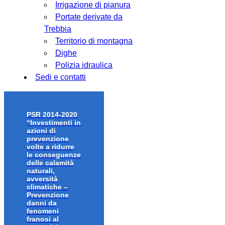
Irrigazione di pianura
Portate derivate da
Trebbia
Territorio di montagna
Dighe
Polizia idraulica
Sedi e contatti
PSR 2014-2020
“Investimenti in
azioni di
prevenzione
volte a ridurre
le conseguenze
delle calamità
naturali,
avversità
climatiche –
Prevenzione
danni da
fenomeni
franosi al