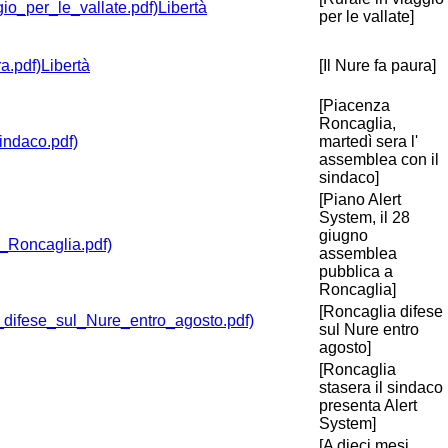
Libertà
per le vallate]
Libertà
[Il Nure fa paura]
[Piacenza
Roncaglia,
martedì sera l'
assemblea con il
sindaco]
[Piano Alert
System, il 28
giugno
assemblea
pubblica a
Roncaglia]
[Roncaglia difese
sul Nure entro
agosto]
[Roncaglia
stasera il sindaco
presenta Alert
System]
[A dieci mesi