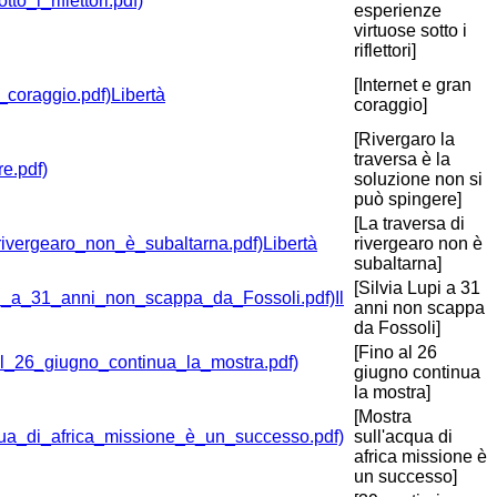
esperienze
virtuose sotto i
riflettori]
[Internet e gran
Libertà
coraggio]
[Rivergaro la
traversa è la
soluzione non si
può spingere]
[La traversa di
Libertà
rivergearo non è
subaltarna]
[Silvia Lupi a 31
Il
anni non scappa
da Fossoli]
[Fino al 26
giugno continua
la mostra]
[Mostra
sull'acqua di
africa missione è
un successo]