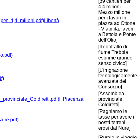
[39 cantieri per
4,4 milioni -
Mezzo milione
per i lavori in
Libertà
piazza ad Ottone
- Viabilità, lavori
a Bettola e Ponte
dell'Olio]
[Il contratto di
fiume Trebbia
esprime grande
senso civico]
[L'irrigrazione
tecnologicamente
avanzata del
Consorzio]
[Assemblea
Il Piacenza
provinciale
Coldiretti]
[Paghiamo le
tasse per avere i
nostri terreni
erosi dal Nure]
[Rurale in viaggio