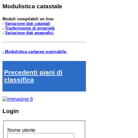
Modulistica catastale
Moduli compilabili on line:
-
Variazione dati catastali
-
Trasferimento di proprietà
-
Variazione dati anagrafici
.
- Modulistica cartacea scaricabile.
Precedenti piani di
classifica
Login
Nome utente