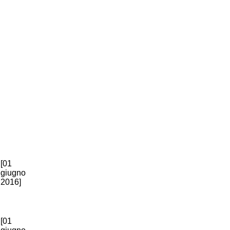
[01
giugno
2016]
[01