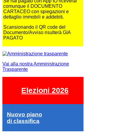
Se hai pagato con App IO riceverai
comunque il DOCUMENTO
CARTACEO con spiegazioni e
dettaglio immobili e addebiti.
Scansionando il QR code del
Documento/Avviso risulterà GIA
PAGATO
Vai alla nostra Amministrazione
Trasparente
Elezioni 2026
Nuovo piano
di classifica