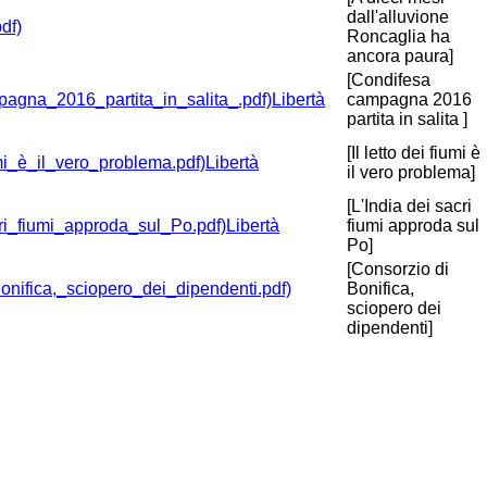
dall'alluvione
Roncaglia ha
ancora paura]
[Condifesa
Libertà
campagna 2016
partita in salita ]
[Il letto dei fiumi è
Libertà
il vero problema]
[L'India dei sacri
Libertà
fiumi approda sul
Po]
[Consorzio di
Bonifica,
sciopero dei
dipendenti]