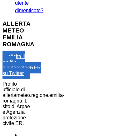
utente
dimenticato?
ALLERTA
METEO
EMILIA
ROMAGNA
Visita il
profilo
allertameteoRER
su Twitter
Profilo
ufficiale di
allertameteo.regione.emilia-
romagna.it,
sito di Arpae
e Agenzia
protezione
civile ER.