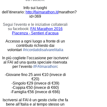
Info sui luoghi
dell'itinerario:
http://faimarathon.it/
marathon?
id=369
Segui l'evento e le iniziative collaterali
su facebook:
FAI Marathon 2016
Piacenza - Sentieri d'acqua
Accesso a ogni luogo a fronte di un
contributo richiesto dai
volontari
#ricordatidisalvarelitalia
In più cogliete l’occasione per iscrivervi
al FAI ad una quota speciale riservata
per l’evento
#FAImarathon
:
-Giovane fino 25 anni €10 (invece di
€20)
-Singolo €29 (invece di €39)
-Coppia €50 (invece di €60)
-Famiglia €56 (invece di €66)
Iscriversi al FAI è un gesto civile che fa
bene all’Italia e al tempo stesso un