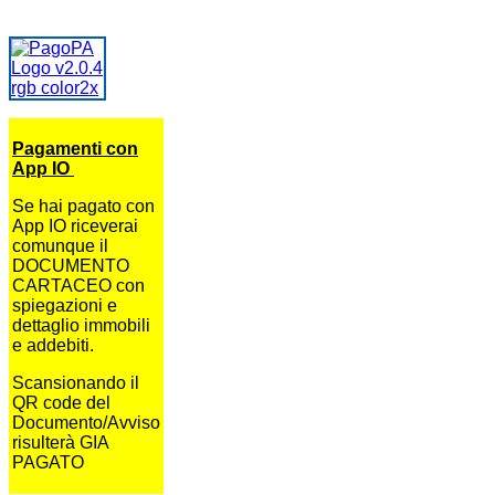
Pagamenti con
App IO
Se hai pagato con
App IO riceverai
comunque il
DOCUMENTO
CARTACEO con
spiegazioni e
dettaglio immobili
e addebiti.
Scansionando il
QR code del
Documento/Avviso
risulterà GIA
PAGATO