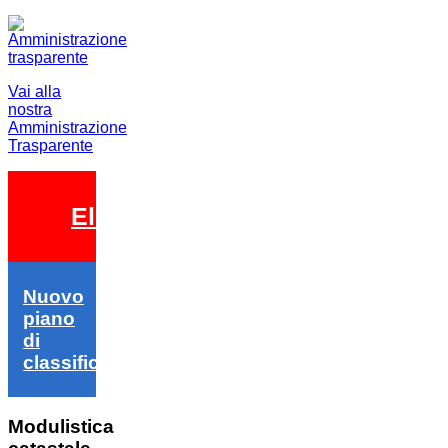
Vai alla
nostra
Amministrazione
Trasparente
Elezioni 2026
Nuovo
piano
di
classifica
Modulistica