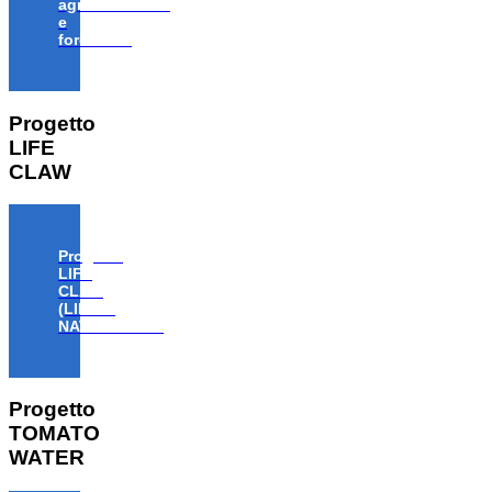
agroalimentare
e
forestale”
Progetto
LIFE
CLAW
Progetto
LIFE
CLAW
(LIFE18
NAT/IT/000806)
Progetto
TOMATO
WATER