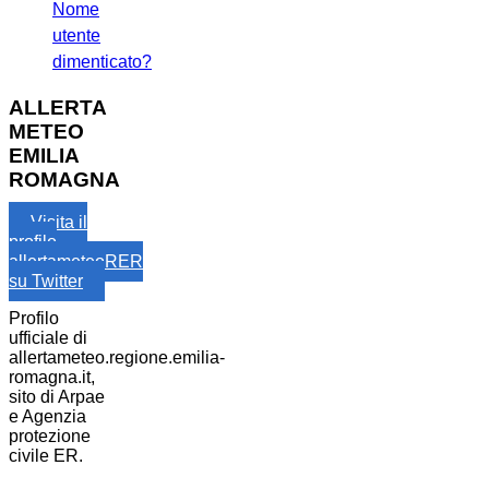
Nome
utente
dimenticato?
ALLERTA
METEO
EMILIA
ROMAGNA
Visita il
profilo
allertameteoRER
su Twitter
Profilo
ufficiale di
allertameteo.regione.emilia-
romagna.it,
sito di Arpae
e Agenzia
protezione
civile ER.