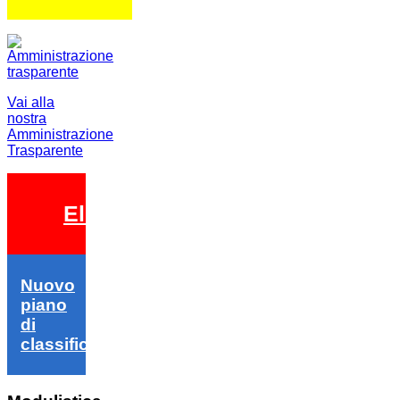
Vai alla
nostra
Amministrazione
Trasparente
Elezioni 2026
Nuovo
piano
di
classifica