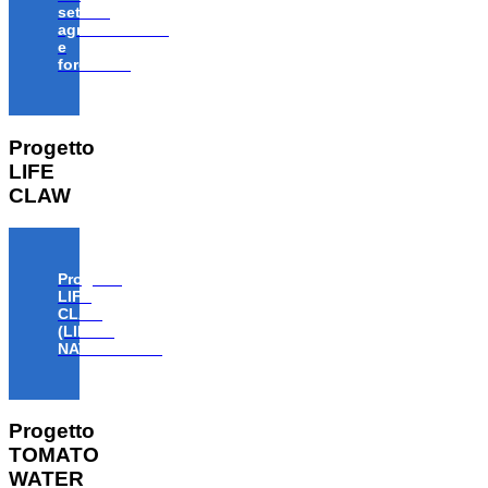
settore
agroalimentare
e
forestale”
Progetto
LIFE
CLAW
Progetto
LIFE
CLAW
(LIFE18
NAT/IT/000806)
Progetto
TOMATO
WATER