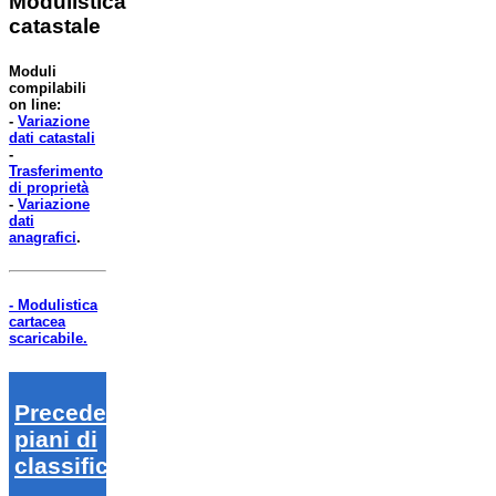
Modulistica
catastale
Moduli
compilabili
on line:
-
Variazione
dati catastali
-
Trasferimento
di proprietà
-
Variazione
dati
anagrafici
.
- Modulistica
cartacea
scaricabile.
Precedenti
piani di
classifica