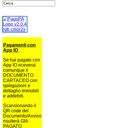
Pagamenti con
App IO
Se hai pagato con
App IO riceverai
comunque il
DOCUMENTO
CARTACEO con
spiegazioni e
dettaglio immobili
e addebiti.
Scansionando il
QR code del
Documento/Avviso
risulterà GIA
PAGATO