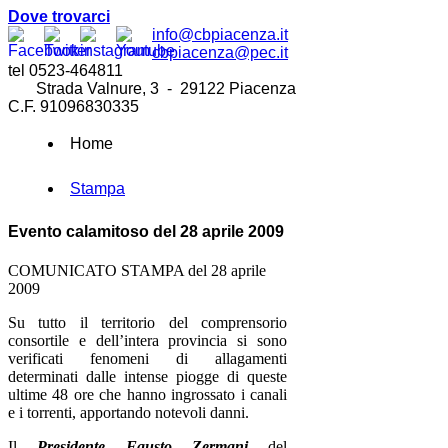
Dove trovarci
info@cbpiacenza.it
cbpiacenza@pec.it
tel 0523-464811
Strada Valnure, 3 - 29122 Piacenza
C.F. 91096830335
Home
Stampa
Evento calamitoso del 28 aprile 2009
COMUNICATO STAMPA del 28 aprile
2009
Su tutto il territorio del comprensorio
consortile e dell’intera provincia si sono
verificati fenomeni di allagamenti
determinati dalle intense piogge di queste
ultime 48 ore che hanno ingrossato i canali
e i torrenti, apportando notevoli danni.
Il
Presidente Fausto Zermani
del