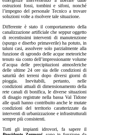
emergenze intervenendo a liberare dalle
ostruzioni fossi, tombini e sifoni, nonché
l’impegno del personale Tecnico a trovare
soluzioni volte a risolvere tale situazione.
Differente è stato il comportamento della
canalizzazione artificiale che seppur oggetto
di recentissimi interventi di manutenzione
(spurgo e diserbo primaverile) ha potuto, in
taluni casi, assolvere solo parzialmente alla
funzione di sgrondo delle acque meteoriche
tenuto sia conto dell’impressionante volume
d’acqua delle precipitazioni atmosferiche
delle ultime 24 ore sia delle condizioni di
saturità dei terreni dopo diversi giorni di
pioggia. Inevitabili, pertanto, nelle
condizioni attuali di dimensionamento della
rete canali di bonifica, le diverse situazioni
di disagio registrate nella bassa Val Tidone
alle quali hanno contribuito anche le mutate
condizioni del territorio caratterizzate da
interventi di urbanizzazione e infrastrutturali
sempre più consistenti.
Tutti gli impianti idrovori, fa sapere il
Presidente Zermani
, sono in funzione da