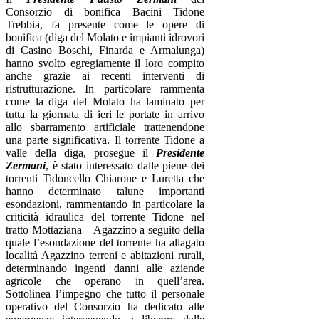
Consorzio di bonifica Bacini Tidone
Trebbia, fa presente come le opere di
bonifica (diga del Molato e impianti idrovori
di Casino Boschi, Finarda e Armalunga)
hanno svolto egregiamente il loro compito
anche grazie ai recenti interventi di
ristrutturazione. In particolare rammenta
come la diga del Molato ha laminato per
tutta la giornata di ieri le portate in arrivo
allo sbarramento artificiale trattenendone
una parte significativa. Il torrente Tidone a
valle della diga, prosegue il
Presidente
Zermani
, è stato interessato dalle piene dei
torrenti Tidoncello Chiarone e Luretta che
hanno determinato talune importanti
esondazioni, rammentando in particolare la
criticità idraulica del torrente Tidone nel
tratto Mottaziana – Agazzino a seguito della
quale l’esondazione del torrente ha allagato
località Agazzino terreni e abitazioni rurali,
determinando ingenti danni alle aziende
agricole che operano in quell’area.
Sottolinea l’impegno che tutto il personale
operativo del Consorzio ha dedicato alle