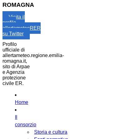
ROMAGNA
Visita il
profilo
allertameteoRER
su Twitter
Profilo
ufficiale di
allertameteo.regione.emilia-
romagna.it,
sito di Arpae
e Agenzia
protezione
civile ER.
Home
Il
consorzio
Storia e cultura