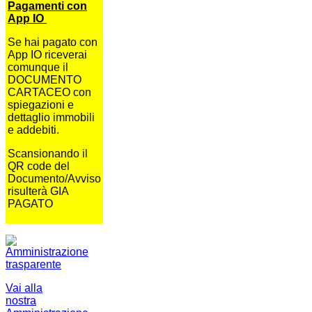
Pagamenti con
App IO
Se hai pagato con
App IO riceverai
comunque il
DOCUMENTO
CARTACEO con
spiegazioni e
dettaglio immobili
e addebiti.
Scansionando il
QR code del
Documento/Avviso
risulterà GIA
PAGATO
Vai alla
nostra