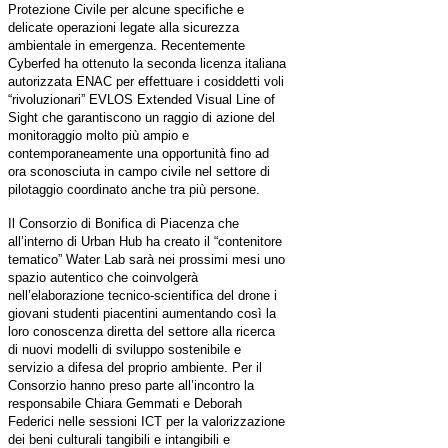
Protezione Civile per alcune specifiche e
delicate operazioni legate alla sicurezza
ambientale in emergenza. Recentemente
Cyberfed ha ottenuto la seconda licenza italiana
autorizzata ENAC per effettuare i cosiddetti voli
“rivoluzionari” EVLOS Extended Visual Line of
Sight che garantiscono un raggio di azione del
monitoraggio molto più ampio e
contemporaneamente una opportunità fino ad
ora sconosciuta in campo civile nel settore di
pilotaggio coordinato anche tra più persone.
Il Consorzio di Bonifica di Piacenza che
all’interno di Urban Hub ha creato il “contenitore
tematico” Water Lab sarà nei prossimi mesi uno
spazio autentico che coinvolgerà
nell’elaborazione tecnico-scientifica del drone i
giovani studenti piacentini aumentando così la
loro conoscenza diretta del settore alla ricerca
di nuovi modelli di sviluppo sostenibile e
servizio a difesa del proprio ambiente. Per il
Consorzio hanno preso parte all’incontro la
responsabile Chiara Gemmati e Deborah
Federici nelle sessioni ICT per la valorizzazione
dei beni culturali tangibili e intangibili e