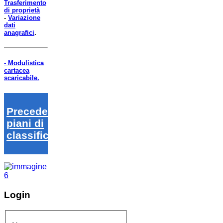
Trasferimento
di proprietà
-
Variazione
dati
anagrafici
.
- Modulistica
cartacea
scaricabile.
Precedenti
piani di
classifica
Login