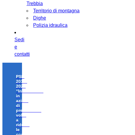
Trebbia
Territorio di montagna
Dighe
Polizia idraulica
Sedi
e
contatti
PSR
2014-
2020
“Investimenti
in
azioni
di
prevenzione
volte
a
ridurre
le
conseguenze