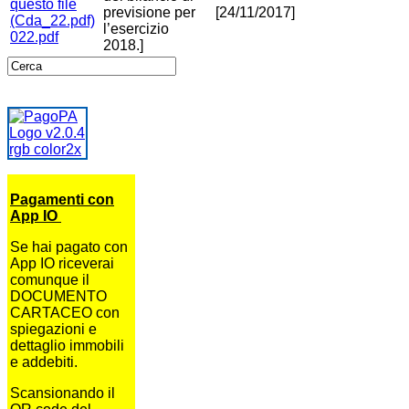
previsione per
[24/11/2017]
l’esercizio
022.pdf
2018.]
Pagamenti con
App IO
Se hai pagato con
App IO riceverai
comunque il
DOCUMENTO
CARTACEO con
spiegazioni e
dettaglio immobili
e addebiti.
Scansionando il