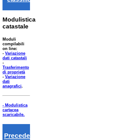
Modulistica
catastale
Moduli
compilabili
on line:
-
Variazione
dati catastali
-
Trasferimento
di proprietà
-
Variazione
dati
anagrafici
.
- Modulistica
cartacea
scaricabile.
Precedenti