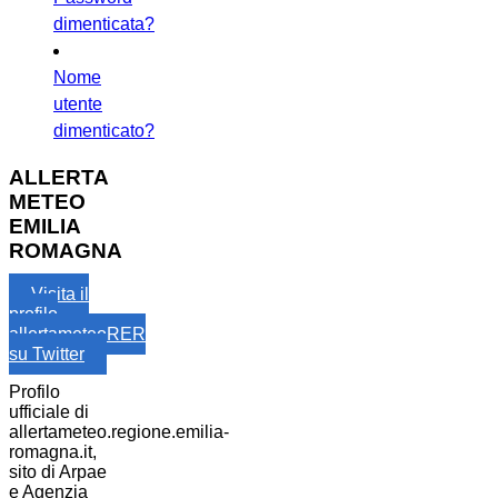
dimenticata?
Nome
utente
dimenticato?
ALLERTA
METEO
EMILIA
ROMAGNA
Visita il
profilo
allertameteoRER
su Twitter
Profilo
ufficiale di
allertameteo.regione.emilia-
romagna.it,
sito di Arpae
e Agenzia