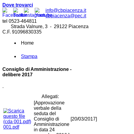
Dove trovarci
info@cbpiacenza.it
cbpiacenza@pec.it
tel 0523-464811
Strada Valnure, 3 - 29122 Piacenza
C.F. 91096830335
Home
Stampa
Consiglio di Amministrazione -
delibere 2017
.
Allegati:
[Approvazione
verbale della
seduta del
Consiglio di
[20/03/2017]
Amministrazione
001.pdf
in data 24