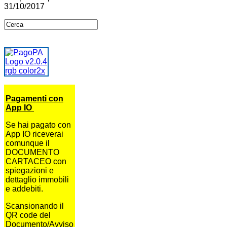
31/10/2017
Pagamenti con
App IO
Se hai pagato con
App IO riceverai
comunque il
DOCUMENTO
CARTACEO con
spiegazioni e
dettaglio immobili
e addebiti.
Scansionando il
QR code del
Documento/Avviso