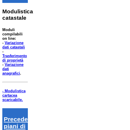
Modulistica
catastale
Moduli
compilabili
on line:
-
Variazione
dati catastali
-
Trasferimento
di proprietà
-
Variazione
dati
anagrafici
.
- Modulistica
cartacea
scaricabile.
Precedenti
piani di