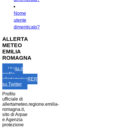
Nome
utente
dimenticato?
ALLERTA
METEO
EMILIA
ROMAGNA
Visita il
profilo
allertameteoRER
su Twitter
Profilo
ufficiale di
allertameteo.regione.emilia-
romagna.it,
sito di Arpae
e Agenzia
protezione