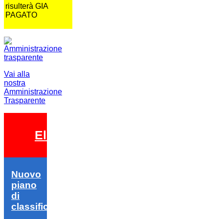
risulterà GIA
PAGATO
Vai alla
nostra
Amministrazione
Trasparente
Elezioni 2026
Nuovo
piano
di
classifica