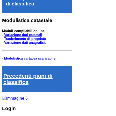
di classifica
Modulistica catastale
Moduli compilabili on line:
-
Variazione dati catastali
-
Trasferimento di proprietà
-
Variazione dati anagrafici
.
- Modulistica cartacea scaricabile.
Precedenti piani di
classifica
Login