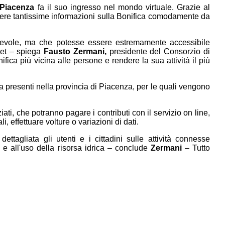
 Piacenza
fa il suo ingresso nel mondo virtuale. Grazie al
icevere tantissime informazioni sulla Bonifica comodamente da
cevole, ma che potesse essere estremamente accessibile
net – spiega
Fausto Zermani,
presidente del Consorzio di
ifica più vicina alle persone e rendere la sua attività il più
fica presenti nella provincia di Piacenza, per le quali vengono
ziati, che potranno pagare i contributi con il servizio on line,
i, effettuare volture o variazioni di dati.
ttagliata gli utenti e i cittadini sulle attività connesse
 e all'uso della risorsa idrica – conclude
Zermani
– Tutto