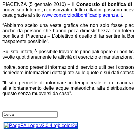
PIACENZA (5 gennaio 2010) – Il
Consorzio di bonifica di
nuovo sito Internet, i consorziati e tutti i cittadini possono r
casa grazie al sito
www.consorziodibonificadipiacenza.it
.
“Abbiamo scelto una veste grafica che non solo fosse pia
anche da persone che hanno poca dimestichezza con Inter
bonifica di Piacenza – L’obiettivo è quello di far sentire la Bon
trasparente possibile”.
Sul sito, infatti, è possibile trovare le principali opere di boni
svolte quotidianamente le attività di esercizio e manutenzione.
Inoltre, sono presenti informazioni di servizio utili per i consor
richiedere informazioni dettagliate sulle quote e sui dati catastal
“Il sito permette di informare in tempo reale e in maniera de
all’allontanamento delle acque meteoriche, alla distribuzione
questo senza muoversi da casa”.