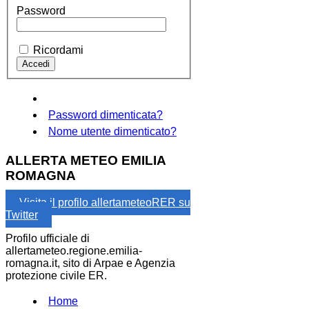
Password
Ricordami
Password dimenticata?
Nome utente dimenticato?
ALLERTA METEO EMILIA
ROMAGNA
Visita il profilo allertameteoRER su
Twitter
Profilo ufficiale di
allertameteo.regione.emilia-
romagna.it, sito di Arpae e Agenzia
protezione civile ER.
Home