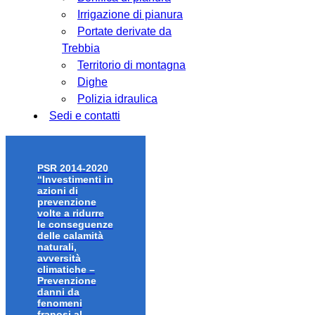
Irrigazione di pianura
Portate derivate da
Trebbia
Territorio di montagna
Dighe
Polizia idraulica
Sedi e contatti
PSR 2014-2020
“Investimenti in
azioni di
prevenzione
volte a ridurre
le conseguenze
delle calamità
naturali,
avversità
climatiche –
Prevenzione
danni da
fenomeni
franosi al