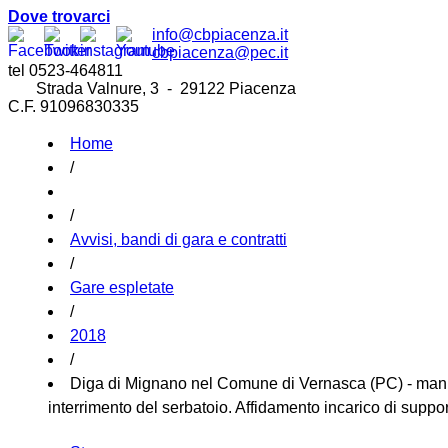
Dove trovarci
info@cbpiacenza.it
cbpiacenza@pec.it
tel 0523-464811
Strada Valnure, 3 - 29122 Piacenza
C.F. 91096830335
Home
/
/
Avvisi, bandi di gara e contratti
/
Gare espletate
/
2018
/
Diga di Mignano nel Comune di Vernasca (PC) - manute
interrimento del serbatoio. Affidamento incarico di suppor