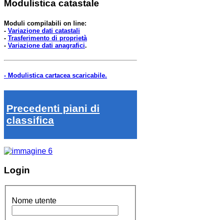
Modulistica catastale
Moduli compilabili on line:
-
Variazione dati catastali
-
Trasferimento di proprietà
-
Variazione dati anagrafici
.
- Modulistica cartacea scaricabile.
Precedenti piani di
classifica
Login
Nome utente