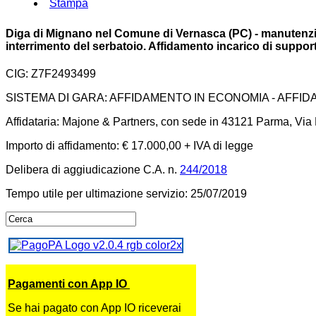
Stampa
Diga di Mignano nel Comune di Vernasca (PC) - manutenzion
interrimento del serbatoio. Affidamento incarico di support
CIG: Z7F2493499
SISTEMA DI GARA: AFFIDAMENTO IN ECONOMIA - AFFI
Affidataria: Majone & Partners, con sede in 43121 Parma, Via F
Importo di affidamento: € 17.000,00 + IVA di legge
Delibera di aggiudicazione C.A. n.
244/2018
Tempo utile per ultimazione servizio: 25/07/2019
Pagamenti con App IO
Se hai pagato con App IO riceverai