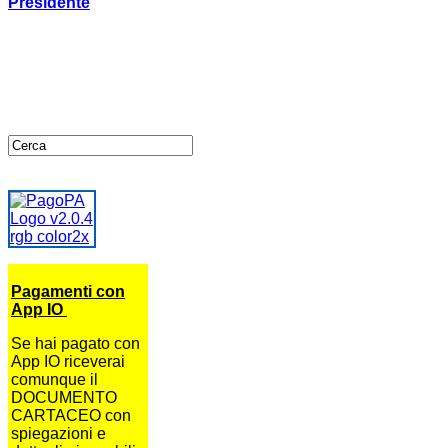
Presidente
Pagamenti con
App IO
Se hai pagato con
App IO riceverai
comunque il
DOCUMENTO
CARTACEO con
spiegazioni e