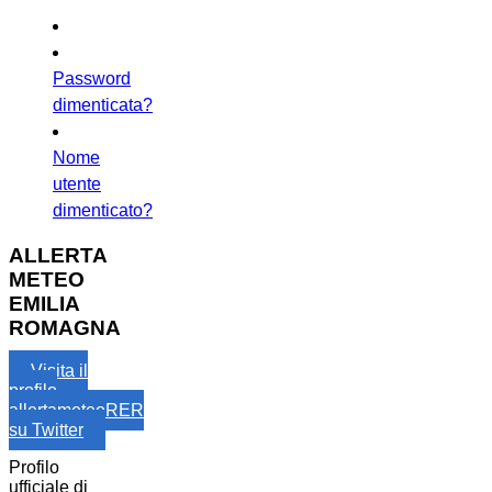
Password
dimenticata?
Nome
utente
dimenticato?
ALLERTA
METEO
EMILIA
ROMAGNA
Visita il
profilo
allertameteoRER
su Twitter
Profilo
ufficiale di