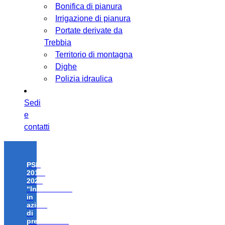
Bonifica di pianura
Irrigazione di pianura
Portate derivate da
Trebbia
Territorio di montagna
Dighe
Polizia idraulica
Sedi
e
contatti
PSR
2014-
2020
“Investimenti
in
azioni
di
prevenzione