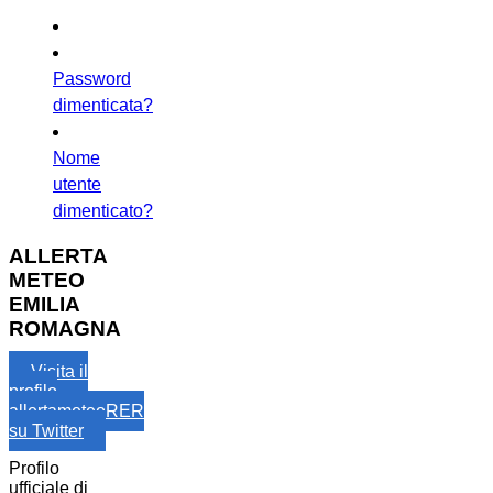
Password
dimenticata?
Nome
utente
dimenticato?
ALLERTA
METEO
EMILIA
ROMAGNA
Visita il
profilo
allertameteoRER
su Twitter
Profilo
ufficiale di