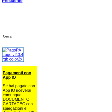
Presidente
Pagamenti con
App IO
Se hai pagato con
App IO riceverai
comunque il
DOCUMENTO
CARTACEO con
spiegazioni e