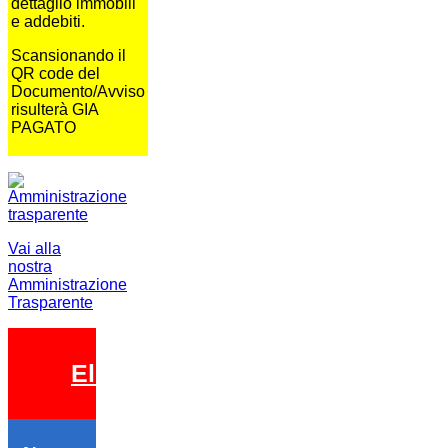
dettaglio immobili
e addebiti.
Scansionando il
QR code del
Documento/Avviso
risulterà GIA
PAGATO
Vai alla
nostra
Amministrazione
Trasparente
Elezioni 2026