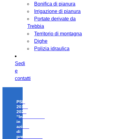
Bonifica di pianura
Irrigazione di pianura
Portate derivate da
Trebbia
Territorio di montagna
Dighe
Polizia idraulica
Sedi
e
contatti
PSR
2014-
2020
“Investimenti
in
azioni
di
prevenzione