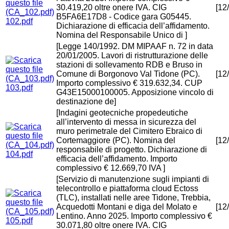
30.419,20 oltre onere IVA. CIG
[12
B5FA6E17D8 - Codice gara G05445.
102.pdf
Dichiarazione di efficacia dell’affidamento.
Nomina del Responsabile Unico di ]
[Legge 140/1992. DM MIPAAF n. 72 in data
20/01/2005. Lavori di ristrutturazione delle
stazioni di sollevamento RDB e Bruso in
Comune di Borgonovo Val Tidone (PC).
[12
Importo complessivo € 319.632,34. CUP
103.pdf
G43E15000100005. Apposizione vincolo di
destinazione de]
[Indagini geotecniche propedeutiche
all’intervento di messa in sicurezza del
muro perimetrale del Cimitero Ebraico di
Cortemaggiore (PC). Nomina del
[12
responsabile di progetto. Dichiarazione di
104.pdf
efficacia dell’affidamento. Importo
complessivo € 12.669,70 IVA ]
[Servizio di manutenzione sugli impianti di
telecontrollo e piattaforma cloud Ectoss
(TLC), installati nelle aree Tidone, Trebbia,
Acquedotti Montani e diga del Molato e
[12
Lentino. Anno 2025. Importo complessivo €
105.pdf
30.071,80 oltre onere IVA. CIG