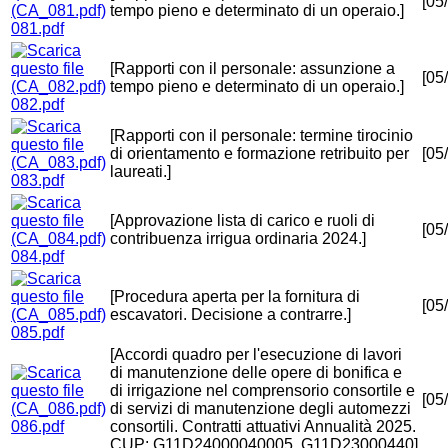
[05
tempo pieno e determinato di un operaio.]
081.pdf
[Rapporti con il personale: assunzione a
[05
tempo pieno e determinato di un operaio.]
082.pdf
[Rapporti con il personale: termine tirocinio
di orientamento e formazione retribuito per
[05
laureati.]
083.pdf
[Approvazione lista di carico e ruoli di
[05
contribuenza irrigua ordinaria 2024.]
084.pdf
[Procedura aperta per la fornitura di
[05
escavatori. Decisione a contrarre.]
085.pdf
[Accordi quadro per l'esecuzione di lavori
di manutenzione delle opere di bonifica e
di irrigazione nel comprensorio consortile e
[05
di servizi di manutenzione degli automezzi
086.pdf
consortili. Contratti attuativi Annualità 2025.
CUP: G11D24000040005, G11D23000440]