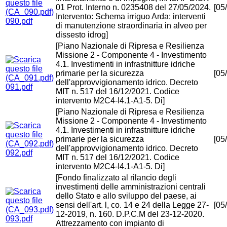
01 Prot. Interno n. 0235408 del 27/05/2024.
[05
Intervento: Schema irriguo Arda: interventi
090.pdf
di manutenzione straordinaria in alveo per
dissesto idrog]
[Piano Nazionale di Ripresa e Resilienza
Missione 2 - Componente 4 - Investimento
4.1. Investimenti in infrastnitture idriche
primarie per la sicurezza
[05
dell'approvvigionamento idrico. Decreto
091.pdf
MIT n. 517 del 16/12/2021. Codice
intervento M2C4-I4.1-A1-5. Di]
[Piano Nazionale di Ripresa e Resilienza
Missione 2 - Componente 4 - Investimento
4.1. Investimenti in infrastnitture idriche
primarie per la sicurezza
[05
dell'approvvigionamento idrico. Decreto
092.pdf
MIT n. 517 del 16/12/2021. Codice
intervento M2C4-I4.1-A1-5. Di]
[Fondo finalizzato al rilancio degli
investimenti delle amministrazioni centrali
dello Stato e allo sviluppo del paese, ai
sensi dell'art. l, co. 14 e 24 della Legge 27-
[05
12-2019, n. 160. D.P.C.M del 23-12-2020.
093.pdf
Attrezzamento con impianto di