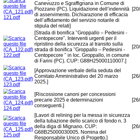
Canevuzzo e Sgraffignana in Comune di
Piozzano (PC). Liquidazione dell’indennità
[20
di asservimento. Dichiarazione di efficacia
121.pdf
dell’affidamento del servizio notarile di
stipula del relati]
[Strada di bonifica "Groppallo – Pedesini -
Centopecore". Interventi urgenti per il
ripristino della sicurezza al transito sulla
[20
strada di bonifica "Groppallo – Pedesini -
122.pdf
Centopecore " in loc. Groppallo, in comune
di Farini (PC). CUP: G88H25000110007.]
[Approvazione verbale della seduta del
Comitato Amministrativo del 20 marzo
[26
2025.]
123.pdf
[Riscossione canoni per concessioni
precarie 2025 e determinazioni
[26
conseguenti.]
124.pdf
[Lavori di relining per la messa in sicurezza
della tubazione dello scarico di fondo n. 3
della diga di Mignano. CUP:
[26
G68B25000030005. Nomina del
125.pdf
Responsabile Unico di Progetto.]