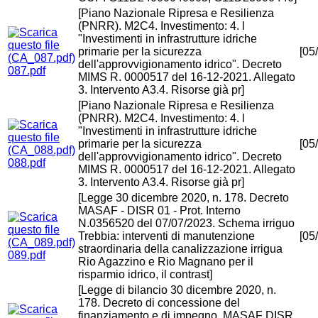
[Piano Nazionale Ripresa e Resilienza
(PNRR). M2C4. Investimento: 4. l
"Investimenti in infrastrutture idriche
primarie per la sicurezza
[05
dell'approvvigionamento idrico". Decreto
087.pdf
MIMS R. 0000517 del 16-12-2021. Allegato
3. Intervento A3.4. Risorse già pr]
[Piano Nazionale Ripresa e Resilienza
(PNRR). M2C4. Investimento: 4. l
"Investimenti in infrastrutture idriche
primarie per la sicurezza
[05
dell'approvvigionamento idrico". Decreto
088.pdf
MIMS R. 0000517 del 16-12-2021. Allegato
3. Intervento A3.4. Risorse già pr]
[Legge 30 dicembre 2020, n. 178. Decreto
MASAF - DISR 01 - Prot. Interno
N.0356520 del 07/07/2023. Schema irriguo
Trebbia: interventi di manutenzione
[05
straordinaria della canalizzazione irrigua
089.pdf
Rio Agazzino e Rio Magnano per il
risparmio idrico, il contrast]
[Legge di bilancio 30 dicembre 2020, n.
178. Decreto di concessione del
finanziamento e di impegno, MASAF DISR