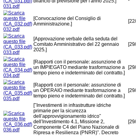
bilancio di previsione per l'anno 2025.]
031.pdf
[Convocazione del Consiglio di
[22
Amministrazione.]
032.pdf
[Approvazione verbale della seduta del
Comitato Amministrativo del 22 gennaio
[29
2025.]
033.pdf
[Rapporti con il personale: assunzione di
un IMPIEGATO mediante trasformazione a
[29
tempo pieno e indeterminato del contratto.]
034.pdf
[Rapporti con il personale: assunzione di
un OPERAIO mediante trasformazione a
[29
tempo pieno e indeterminato del contratto.]
035.pdf
["Investimenti in infrastrutture idriche
primarie per la sicurezza
dell'approvvigionamento idrico"
dell'Investimento 4.1, Missione 2,
[29
Componente C4 del Piano Nazionale di
036.pdf
Ripresa e Resilienza (PNRR)". Decreto