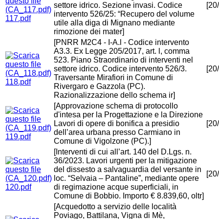
settore idrico. Sezione invasi. Codice
[20
intervento 526/25: “Recupero del volume
117.pdf
utile alla diga di Mignano mediante
rimozione dei mater]
[PNRR M2C4 - I-A.l - Codice intervento
A3.3. Ex Legge 205/2017, art. l, comma
523. Piano Straordinario di interventi nel
settore idrico. Codice intervento 526/3.
[20
Traversante Mirafiori in Comune di
118.pdf
Rivergaro e Gazzola (PC).
Razionalizzazione dello schema ir]
[Approvazione schema di protocollo
d'intesa per la Progettazione e la Direzione
Lavori di opere di bonifica a presidio
[20
dell’area urbana presso Carmiano in
119.pdf
Comune di Vigolzone (PC).]
[Interventi di cui all’art. 140 del D.Lgs. n.
36/2023. Lavori urgenti per la mitigazione
del dissesto a salvaguardia del versante in
[20
loc. “Selvaia – Pantaline”, mediante opere
120.pdf
di regimazione acque superficiali, in
Comune di Bobbio. Importo € 8.839,60, oltr]
[Acquedotto a servizio delle località
Poviago, Battilana, Vigna di Mè,