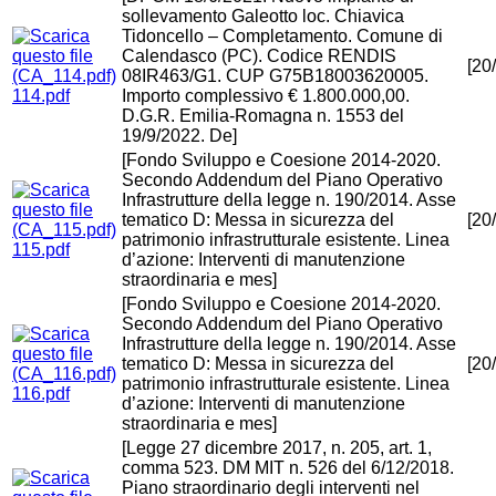
sollevamento Galeotto loc. Chiavica
Tidoncello – Completamento. Comune di
Calendasco (PC). Codice RENDIS
[20
08IR463/G1. CUP G75B18003620005.
114.pdf
Importo complessivo € 1.800.000,00.
D.G.R. Emilia-Romagna n. 1553 del
19/9/2022. De]
[Fondo Sviluppo e Coesione 2014-2020.
Secondo Addendum del Piano Operativo
Infrastrutture della legge n. 190/2014. Asse
tematico D: Messa in sicurezza del
[20
patrimonio infrastrutturale esistente. Linea
115.pdf
d’azione: Interventi di manutenzione
straordinaria e mes]
[Fondo Sviluppo e Coesione 2014-2020.
Secondo Addendum del Piano Operativo
Infrastrutture della legge n. 190/2014. Asse
tematico D: Messa in sicurezza del
[20
patrimonio infrastrutturale esistente. Linea
116.pdf
d’azione: Interventi di manutenzione
straordinaria e mes]
[Legge 27 dicembre 2017, n. 205, art. 1,
comma 523. DM MIT n. 526 del 6/12/2018.
Piano straordinario degli interventi nel