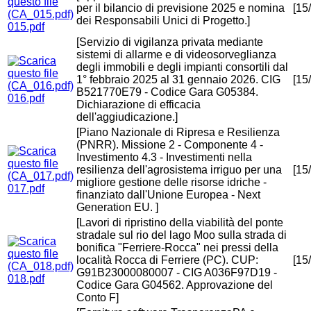
per il bilancio di previsione 2025 e nomina
[15
dei Responsabili Unici di Progetto.]
015.pdf
[Servizio di vigilanza privata mediante
sistemi di allarme e di videosorveglianza
degli immobili e degli impianti consortili dal
1° febbraio 2025 al 31 gennaio 2026. CIG
[15
B521770E79 - Codice Gara G05384.
016.pdf
Dichiarazione di efficacia
dell'aggiudicazione.]
[Piano Nazionale di Ripresa e Resilienza
(PNRR). Missione 2 - Componente 4 -
Investimento 4.3 - Investimenti nella
resilienza dell'agrosistema irriguo per una
[15
migliore gestione delle risorse idriche -
017.pdf
finanziato dall'Unione Europea - Next
Generation EU. ]
[Lavori di ripristino della viabilità del ponte
stradale sul rio del lago Moo sulla strada di
bonifica "Ferriere-Rocca" nei pressi della
località Rocca di Ferriere (PC). CUP:
[15
G91B23000080007 - CIG A036F97D19 -
018.pdf
Codice Gara G04562. Approvazione del
Conto F]