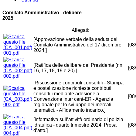
Comitato Amministrativo - delibere
2025
Allegati:
[Approvazione verbale della seduta del
Comitato Amministrativo del 17 dicembre
[08
2024.]
001.pdf
[Ratifica delle delibere del Presidente (nn.
[08
16, 17, 18, 19 e 20).]
002.pdf
[Riscossione contributi consortili - Stampa
e postalizzazione richieste contributi
consortili mediante adesione a
[08
Convenzione Inter cent-ER - Agenzia
003.pdf
regionale per lo sviluppo dei mercati
telematici. - Affidamento incarico.]
[Informativa sull’attività ordinaria di polizia
idraulica - quarto trimestre 2024. Presa
[08
d’atto.]
004.pdf