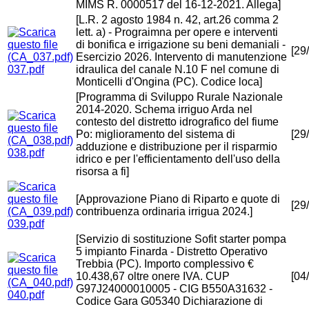
MIMS R. 0000517 del 16-12-2021. Allega]
[L.R. 2 agosto 1984 n. 42, art.26 comma 2
lett. a) - Prograimna per opere e interventi
di bonifica e irrigazione su beni demaniali -
[29
Esercizio 2026. Intervento di manutenzione
037.pdf
idraulica del canale N.10 F nel comune di
Monticelli d'Ongina (PC). Codice loca]
[Programma di Sviluppo Rurale Nazionale
2014-2020. Schema irriguo Arda nel
contesto del distretto idrografico del fiume
Po: miglioramento del sistema di
[29
adduzione e distribuzione per il risparmio
038.pdf
idrico e per l'efficientamento dell'uso della
risorsa a fi]
[Approvazione Piano di Riparto e quote di
[29
contribuenza ordinaria irrigua 2024.]
039.pdf
[Servizio di sostituzione Sofit starter pompa
5 impianto Finarda - Distretto Operativo
Trebbia (PC). Importo complessivo €
10.438,67 oltre onere IVA. CUP
[04
G97J24000010005 - CIG B550A31632 -
040.pdf
Codice Gara G05340 Dichiarazione di