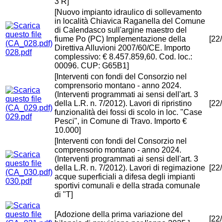
3 R]
[Nuovo impianto idraulico di sollevamento
in località Chiavica Raganella del Comune
di Calendasco sull'argine maestro del
fiume Po (PC) Implementazione della
[22
Direttiva Alluvioni 2007/60/CE. Importo
028.pdf
complessivo: € 8.457.859,60. Cod. loc.:
00096. CUP: G65B1]
[Interventi con fondi del Consorzio nel
comprensorio montano - anno 2024.
(Interventi programmati ai sensi dell'art. 3
della L.R. n. 7/2012). Lavori di ripristino
[22
funzionalità dei fossi di scolo in loc. "Case
029.pdf
Pesci", in Comune di Travo. Importo €
10.000]
[Interventi con fondi del Consorzio nel
comprensorio montano - anno 2024.
(Interventi programmati ai sensi dell'art. 3
della L.R. n. 7/2012). Lavori di regimazione
[22
acque superficiali a difesa degli impianti
030.pdf
sportivi comunali e della strada comunale
di "T]
[Adozione della prima variazione del
[22