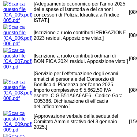
[Adeguamento economico per l'anno 2025
delle spese di istruttoria e dei canoni
[08
concessori di Polizia Idraulica all’indice
005.pdf
ISTAT.]
[Iscrizione a ruolo contributi IRRIGAZIONE
[08
2023 residui. Apposizione visto.]
006.pdf
[Iscrizione a ruolo contributi ordinari di
[08
BONIFICA 2024 residui. Apposizione visto.]
007.pdf
[Servizio per l'effettuazione degli esami
ematici al personale del Consorzio di
Bonifica di Piacenza per l'anno 2025.
Importo complessivo € 5.662,50 IVA
[08
esente. CIG B51A6A6AE6 - Codice Gara
008.pdf
G05386. Dichiarazione di efficacia
dell'affidamento.]
[Approvazione verbale della seduta del
Comitato Amministrativo del 8 gennaio
[15
2025.]
009.pdf