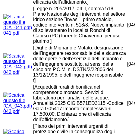
efficacia dell'affidamento.]
[Legge n. 205/2017, art. l, comma 518.
Piano Nazionale degli interventi nel settore
idrico sezione "invasi", primo stralcio,
codice intervento n. 518/8. Nuovo impianto
[04
di sollevamento in località Ronchi di
041.pdf
Caorso (PC) torrente Chiavenna, per uso
plurimo ]
[Dighe di Mignano e Molato: designazione
dell'ingegnere responsabile della sicurezza
delle opere e dell'esercizio dell'impianto e
dell'ingegnere sostituto, ai sensi della
[04
circolare P.C.M. n. DSTN/2/22806 del
042.pdf
13/12/1995, e dell'ingegnere responsabile
t]
[Acquedotti rurali di bonifica nel
comprensorio montano. Servizi di
laboratorio per l'analisi delle acque.
Annualità 2025 CIG B571ED3115 -Codice
[04
Gara G05417 Importo complessivo €
043.pdf
17.500,00. Dichiarazione di efficacia
dell'affidamento.]
[Piano dei primi interventi urgenti di
protezione civile in consegueiiza degli