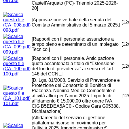
097.pdf
Castell'Arquato (PC)- Triennio 2025-2026-
20]
[Approvazione verbale della seduta del
[12
Comitato Amministrativo del 5 marzo 2025.]
098.pdf
[Rapporti con il personale: assunzione a
tempo pieno e determinato di un impiegato
[12
Tecnico.]
099.pdf
[Rapporti con il personale. Anticipazione
quota accantonata a titolo di “Estensione
[12
del fondo di previdenza” ai sensi dell’art.
100.pdf
146 del CCNL.]
[D. Lgs. 81/2008. Servizio di Prevenzione e
Protezione del Consorzio di Bonifica di
Piacenza. Nomina Medico Competente e
attività affini per l’anno 2025. Importo di
[12
affidamento € 15.000,00 oltre onere IVA.
101.pdf
CIG B5EDEA5AC0 - Codice Gara G05388.
Dichiarazione]
[Affidamento del servizio di gestione
piattaforma risorse in movimento per
l’attività 2025. Importo complessivo €