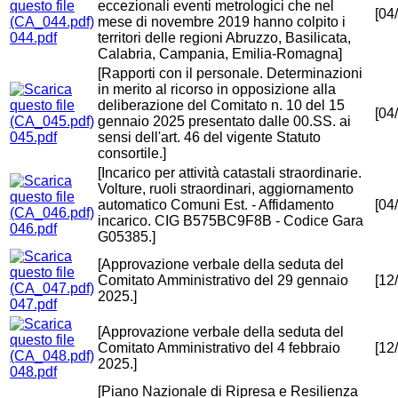
eccezionali eventi metrologici che nel
[04
mese di novembre 2019 hanno colpito i
044.pdf
territori delle regioni Abruzzo, Basilicata,
Calabria, Campania, Emilia-Romagna]
[Rapporti con il personale. Determinazioni
in merito al ricorso in opposizione alla
deliberazione del Comitato n. 10 del 15
[04
gennaio 2025 presentato dalle 00.SS. ai
045.pdf
sensi dell'art. 46 del vigente Statuto
consortile.]
[Incarico per attività catastali straordinarie.
Volture, ruoli straordinari, aggiornamento
automatico Comuni Est. - Affidamento
[04
incarico. CIG B575BC9F8B - Codice Gara
046.pdf
G05385.]
[Approvazione verbale della seduta del
Comitato Amministrativo del 29 gennaio
[12
2025.]
047.pdf
[Approvazione verbale della seduta del
Comitato Amministrativo del 4 febbraio
[12
2025.]
048.pdf
[Piano Nazionale di Ripresa e Resilienza