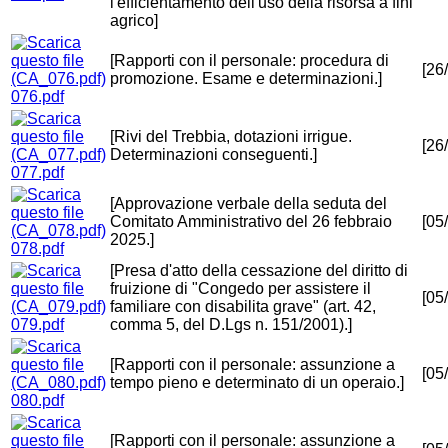
l'efficientamento dell'uso della risorsa a fini
agrico]
[Rapporti con il personale: procedura di
[26
promozione. Esame e determinazioni.]
076.pdf
[Rivi del Trebbia, dotazioni irrigue.
[26
Determinazioni conseguenti.]
077.pdf
[Approvazione verbale della seduta del
Comitato Amministrativo del 26 febbraio
[05
2025.]
078.pdf
[Presa d'atto della cessazione del diritto di
fruizione di "Congedo per assistere il
[05
familiare con disabilita grave" (art. 42,
079.pdf
comma 5, del D.Lgs n. 151/2001).]
[Rapporti con il personale: assunzione a
[05
tempo pieno e determinato di un operaio.]
080.pdf
[Rapporti con il personale: assunzione a