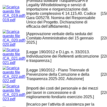
[Fornitura software TrasparenzaPA e
Legality Whistleblowing e servizi di
importazione e riorganizzazione dati.
Importo complessivo € 14.115,40. Codice
[15
Gara G05278. Nomina del Responsabile
019.pdf
Unico del Progetto. Dichiarazione di
efficacia dell'affidamento.]
[Approvazione verbale della seduta del
Comitato Amministrativo del 15 gennaio
[22
2025.]
020.pdf
[Legge 190/2012 e D.Lgs. n. 33/2013.
Individuazione dei Referenti anticorruzione
[22
e trasparenza.]
021.pdf
[Legge 190/2012 - Piano Triennale di
Prevenzione della Corruzione e della
[22
Trasparenza 2025-202. Adozione]
022.pdf
[Importi dei costi del personale e dei mezzi
per lavori in concessione e di
[22
miglioramento fondiario esercizio 2025.]
023.pdf
[Incarico per l'attivita di assistenza per la