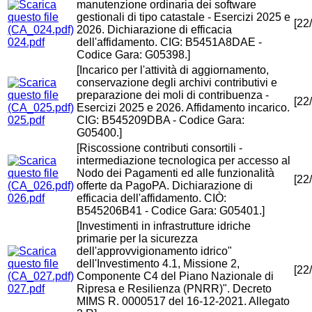
manutenzione ordinaria dei software
gestionali di tipo catastale - Esercizi 2025 e
[22
2026. Dichiarazione di efficacia
024.pdf
dell'affidamento. CIG: B5451A8DAE -
Codice Gara: G05398.]
[Incarico per l'attività di aggiornamento,
conservazione degli archivi contributivi e
preparazione dei moli di contribuenza -
[22
Esercizi 2025 e 2026. Affidamento incarico.
025.pdf
CIG: B545209DBA - Codice Gara:
G05400.]
[Riscossione contributi consortili -
intermediazione tecnologica per accesso al
Nodo dei Pagamenti ed alle funzionalità
[22
offerte da PagoPA. Dichiarazione di
026.pdf
efficacia dell'affidamento. CIÒ:
B545206B41 - Codice Gara: G05401.]
[Investimenti in infrastrutture idriche
primarie per la sicurezza
dell'approvvigionamento idrico"
dell'Investimento 4.1, Missione 2,
[22
Componente C4 del Piano Nazionale di
027.pdf
Ripresa e Resilienza (PNRR)". Decreto
MIMS R. 0000517 del 16-12-2021. Allegato