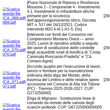
[Piano Nazionale di Ripresa e Resilienza
Missione 2 - Componente 4 - Investimento
4.1. Investimenti in infrastmtture idriche
primarie per la sicurezza
[26
dell'approvvigionamento idrico. Decreto
069.pdf
MIT n. 517 del 16/12/2021. Codice
intervento M2C4-I4.1-A1-5. Dis]
[Interventi con fondi del Consorzio nel
Comprensorio Montano Ovest — anno
2025. Lavori di ripristino asfalto a seguito
dei lavori di sostituzione delle condotte
[26
degli acquedotti rurali di bonifica di "Costa
070.pdf
Caminata-Roncaiolo-Pradella" e "Cà
Comaro-Agne]
[Accordo quadro per l'esecuzione di lavori,
servizi e forniture per la manutenzione
ordinaria della diga del Molato, della
traversa del Lentino e delle relative opere
[26
accessorie nel Comune di Alta Val Tidone
071.pdf
(PC) - Triennio 2025-2026-2027. CUP:
G27J250000]
[Diga di Mignano - Sostituzione linee di
comando da remoto delle valvole degli
scarichi profondi. CUP: G67J25000000005