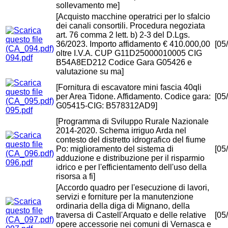
sollevamento me]
[Acquisto macchine operatrici per lo sfalcio
dei canali consortili. Procedura negoziata
art. 76 comma 2 lett. b) 2-3 del D.Lgs.
36/2023. Importo affidamento € 410.000,00
[05
oltre I.V.A. CUP G11D25000010005 CIG
094.pdf
B54A8ED212 Codice Gara G05426 e
valutazione su ma]
[Fornitura di escavatore mini fascia 40qli
per Area Tidone. Affidamento. Codice gara:
[05
G05415-CIG: B578312AD9]
095.pdf
[Programma di Sviluppo Rurale Nazionale
2014-2020. Schema irriguo Arda nel
contesto del distretto idrografico del fiume
Po: miglioramento del sistema di
[05
adduzione e distribuzione per il risparmio
096.pdf
idrico e per l'efficientamento dell'uso della
risorsa a fi]
[Accordo quadro per l'esecuzione di lavori,
servizi e forniture per la manutenzione
ordinaria della diga di Mignano, della
traversa di Castell'Arquato e delle relative
[05
opere accessorie nei comuni di Vernasca e