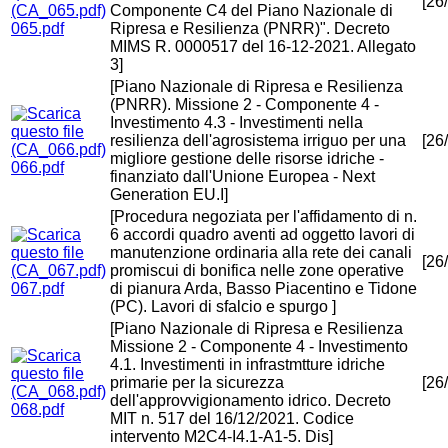
[26
Componente C4 del Piano Nazionale di
065.pdf
Ripresa e Resilienza (PNRR)". Decreto
MIMS R. 0000517 del 16-12-2021. Allegato
3]
[Piano Nazionale di Ripresa e Resilienza
(PNRR). Missione 2 - Componente 4 -
Investimento 4.3 - Investimenti nella
resilienza dell'agrosistema irriguo per una
[26
migliore gestione delle risorse idriche -
066.pdf
finanziato dall'Unione Europea - Next
Generation EU.I]
[Procedura negoziata per l'affidamento di n.
6 accordi quadro aventi ad oggetto lavori di
manutenzione ordinaria alla rete dei canali
[26
promiscui di bonifica nelle zone operative
067.pdf
di pianura Arda, Basso Piacentino e Tidone
(PC). Lavori di sfalcio e spurgo ]
[Piano Nazionale di Ripresa e Resilienza
Missione 2 - Componente 4 - Investimento
4.1. Investimenti in infrastmtture idriche
primarie per la sicurezza
[26
dell'approvvigionamento idrico. Decreto
068.pdf
MIT n. 517 del 16/12/2021. Codice
intervento M2C4-I4.1-A1-5. Dis]