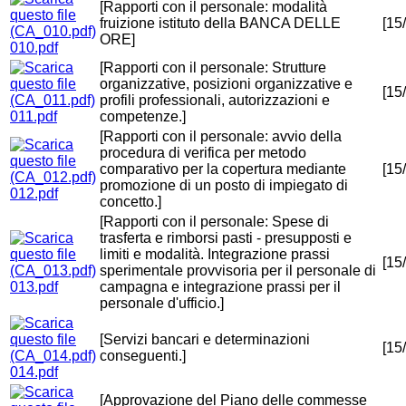
[Rapporti con il personale: modalità
fruizione istituto della BANCA DELLE
[15
ORE]
010.pdf
[Rapporti con il personale: Strutture
organizzative, posizioni organizzative e
[15
profili professionali, autorizzazioni e
011.pdf
competenze.]
[Rapporti con il personale: avvio della
procedura di verifica per metodo
comparativo per la copertura mediante
[15
promozione di un posto di impiegato di
012.pdf
concetto.]
[Rapporti con il personale: Spese di
trasferta e rimborsi pasti - presupposti e
limiti e modalità. Integrazione prassi
[15
sperimentale provvisoria per il personale di
013.pdf
campagna e integrazione prassi per il
personale d'ufficio.]
[Servizi bancari e determinazioni
[15
conseguenti.]
014.pdf
[Approvazione del Piano delle commesse