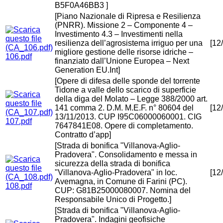
B5F0A46BB3 ]
[Piano Nazionale di Ripresa e Resilienza
(PNRR). Missione 2 – Componente 4 –
Investimento 4.3 – Investimenti nella
resilienza dell’agrosistema irriguo per una
[12
migliore gestione delle risorse idriche –
106.pdf
finanziato dall’Unione Europea – Next
Generation EU.Int]
[Opere di difesa delle sponde del torrente
Tidone a valle dello scarico di superficie
della diga del Molato – Legge 388/2000 art.
141 comma 2. D.M. M.E.F. n° 80604 del
[12
13/11/2013. CUP I95C06000060001. CIG
107.pdf
7647841E08. Opere di completamento.
Contratto d’app]
[Strada di bonifica "Villanova-Aglio-
Pradovera". Consolidamento e messa in
sicurezza della strada di bonifica
"Villanova-Aglio-Pradovera" in loc.
[12
Avemagna, in Comune di Farini (PC).
108.pdf
CUP: G81B25000080007. Nomina del
Responsabile Unico di Progetto.]
[Strada di bonifica "Villanova-Aglio-
Pradovera". Indagini geofisiche