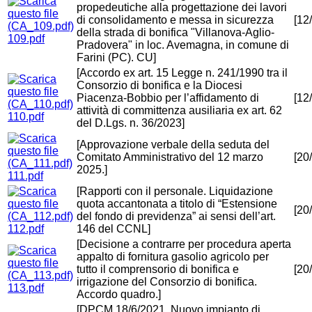
propedeutiche alla progettazione dei lavori
di consolidamento e messa in sicurezza
[12
della strada di bonifica "Villanova-Aglio-
109.pdf
Pradovera" in loc. Avemagna, in comune di
Farini (PC). CU]
[Accordo ex art. 15 Legge n. 241/1990 tra il
Consorzio di bonifica e la Diocesi
Piacenza-Bobbio per l’affidamento di
[12
attività di committenza ausiliaria ex art. 62
110.pdf
del D.Lgs. n. 36/2023]
[Approvazione verbale della seduta del
Comitato Amministrativo del 12 marzo
[20
2025.]
111.pdf
[Rapporti con il personale. Liquidazione
quota accantonata a titolo di “Estensione
[20
del fondo di previdenza” ai sensi dell’art.
112.pdf
146 del CCNL]
[Decisione a contrarre per procedura aperta
appalto di fornitura gasolio agricolo per
tutto il comprensorio di bonifica e
[20
irrigazione del Consorzio di bonifica.
113.pdf
Accordo quadro.]
[DPCM 18/6/2021. Nuovo impianto di