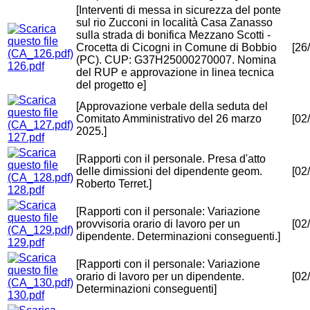
[Interventi di messa in sicurezza del ponte
sul rio Zucconi in località Casa Zanasso
sulla strada di bonifica Mezzano Scotti -
Crocetta di Cicogni in Comune di Bobbio
[26
(PC). CUP: G37H25000270007. Nomina
126.pdf
del RUP e approvazione in linea tecnica
del progetto e]
[Approvazione verbale della seduta del
Comitato Amministrativo del 26 marzo
[02
2025.]
127.pdf
[Rapporti con il personale. Presa d'atto
delle dimissioni del dipendente geom.
[02
Roberto Terret.]
128.pdf
[Rapporti con il personale: Variazione
provvisoria orario di lavoro per un
[02
dipendente. Determinazioni conseguenti.]
129.pdf
[Rapporti con il personale: Variazione
orario di lavoro per un dipendente.
[02
Determinazioni conseguenti]
130.pdf