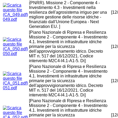
(PNRR). Missione 2 - Componente 4 -
Investimento 4.3 - Investimenti nella
resilienza dell'agrosistema irriguo per una
[12
migliore gestione delle risorse idriche -
049.pdf
finanziato dall'Unione Europea - Next
Generation EU. ]
[Piano Nazionale di Ripresa e Resilienza
Missione 2 - Componente 4 - Investimento
4.1. Investimenti in infrastrutture idriche
primarie per la sicurezza
[12
dell'approvvigionamento idrico. Decreto
050.pdf
MIT n. 517 del 16/12/2021. Codice
intervento M2C4-I4.1-A1-5. Di]
[Piano Nazionale di Ripresa e Resilienza
Missione 2 - Componente 4 - Investimento
4.1. Investimenti in infrastrutture idriche
primarie per la sicurezza
[12
dell'approvvigionamento idrico. Decreto
051.pdf
MIT n. 517 del 16/12/2021. Codice
intervento M2C4-I4.1-A1-5. Di]
[Piano Nazionale di Ripresa e Resilienza
Missione 2 - Componente 4 - Investimento
4.1. Investimenti in infrastrutture idriche
primarie per la sicurezza
[12