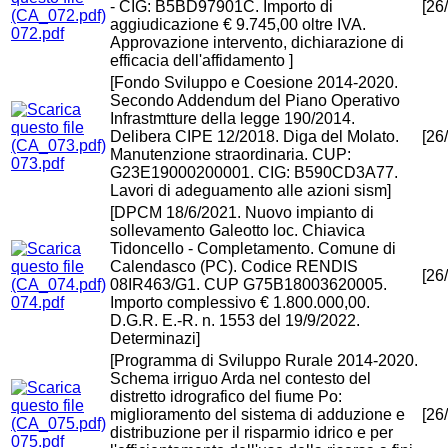
- CIG: B5BD97901C. Importo di
[26
aggiudicazione € 9.745,00 oltre IVA.
072.pdf
Approvazione intervento, dichiarazione di
efficacia dell'affidamento ]
[Fondo Sviluppo e Coesione 2014-2020.
Secondo Addendum del Piano Operativo
Infrastmtture della legge 190/2014.
Delibera CIPE 12/2018. Diga del Molato.
[26
Manutenzione straordinaria. CUP:
073.pdf
G23E19000200001. CIG: B590CD3A77.
Lavori di adeguamento alle azioni sism]
[DPCM 18/6/2021. Nuovo impianto di
sollevamento Galeotto loc. Chiavica
Tidoncello - Completamento. Comune di
Calendasco (PC). Codice RENDIS
[26
08IR463/G1. CUP G75B18003620005.
074.pdf
Importo complessivo € 1.800.000,00.
D.G.R. E.-R. n. 1553 del 19/9/2022.
Determinazi]
[Programma di Sviluppo Rurale 2014-2020.
Schema irriguo Arda nel contesto del
distretto idrografico del fiume Po:
miglioramento del sistema di adduzione e
[26
distribuzione per il risparmio idrico e per
075.pdf