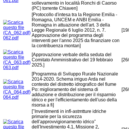
061.pdf
sollevamento in località Ronchi di Caorso
(PC) torrente Chiaven]
[Protocollo d'intesa tra la Regione Emilia -
Romagna, UNCEM e ANBI Emilia -
Romagna in attuazione dell'art. 3 della
Legge Regionale 6 luglio 2012, n. 7.
[19
Approvazione del programma degli
062.pdf
interventi per l'anno 2025 da finanziare con
la contribuenza montan]
[Approvazione verbale della seduta del
Comitato Amministrativo del 19 febbraio
[26
2025.]
063.pdf
[Programma di Sviluppo Rurale Nazionale
2014-2020. Schema irriguo Arda nel
contesto del distretto idrografico del fiume
Po: miglioramento del sistema di
[26
adduzione e distribuzione per il risparmio
064.pdf
idrico e per l'efficientamento dell'uso della
risorsa a fi]
["Investimenti in infì-astmtture idriche
primarie per la sicurezza
dell'approvvigionamento idrico"
dell'Investimento 4.1, Missione 2,