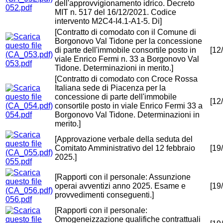
dell'approvvigionamento idrico. Decreto
052.pdf
MIT n. 517 del 16/12/2021. Codice
intervento M2C4-I4.1-A1-5. Di]
[Contratto di comodato con il Comune di
Borgonovo Val Tidone per la concessione
di parte dell'immobile consortile posto in
[12
viale Enrico Fermi n. 33 a Borgonovo Val
053.pdf
Tidone. Determinazioni in merito.]
[Contratto di comodato con Croce Rossa
Italiana sede di Piacenza per la
concessione di parte dell'immobile
[12
consortile posto in viale Enrico Fermi 33 a
054.pdf
Borgonovo Val Tidone. Determinazioni in
merito.]
[Approvazione verbale della seduta del
Comitato Amministrativo del 12 febbraio
[19
2025.]
055.pdf
[Rapporti con il personale: Assunzione
operai avventizi anno 2025. Esame e
[19
provvedimenti conseguenti.]
056.pdf
[Rapporti con il personale:
Omogeneizzazione qualifiche contrattuali