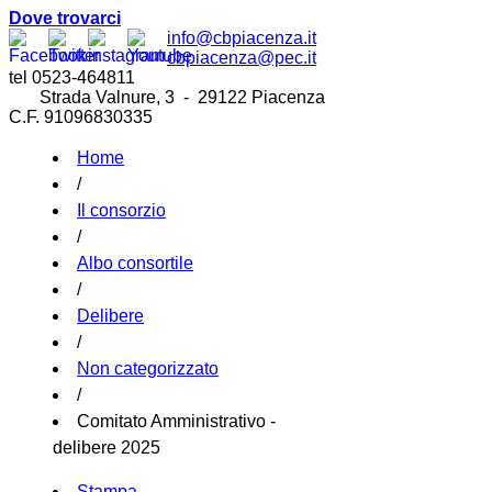
Dove trovarci
info@cbpiacenza.it
cbpiacenza@pec.it
tel 0523-464811
Strada Valnure, 3 - 29122 Piacenza
C.F. 91096830335
Home
/
Il consorzio
/
Albo consortile
/
Delibere
/
Non categorizzato
/
Comitato Amministrativo -
delibere 2025
Stampa