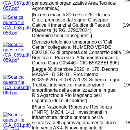
[19
per posizioni organizzative Area Tecnica-
057.pdf
Agronomica.]
[Ricorso ex art.li 316 e ss e281 decies
C.p.c. promosso dal signor Giuseppe
Cattivelli innanzi al Giudice di Pace di
[19
Piacenza (N.RG. 2790/2024).
058.pdf
Determinazioni conseguenti.]
[Servizio telefonico temporaneo di 'Call
Center' collegato al NUMERO VERDE
800219162 di proprietà del Consorzio della
[19
Bonifica di Piacenza. Affidamento incarico.
059.pdf
Codice Gara G05446 - CIG B5A2BEF896]
[Legge 30 dicembre 2020, n. 178. Decreto
MASAF - DISR 01 - Prot. Interno
N.0356520 del 07/07/2023. Schema irriguo
Trebbia: interventi di manutenzione
[19
straordinaria della canalizzazione irrigua
060.pdf
Rio Agazzino e Rio Magnano per il
risparmio idrico, il contrast]
[Piano Nazionale Ripresa e Resilienza
(PNRR). M2C4. 14.1 "Investimenti in
infrastmtture idriche primarie per la
sicurezza dell'approvvigionamento idrico".
[19
Intervento A3.4. Nuovo impianto di