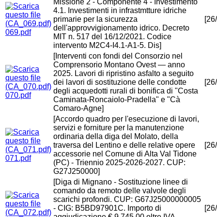
Missione 2 - Componente 4 - Investimento
4.1. Investimenti in infrastmtture idriche
primarie per la sicurezza
[26
dell'approvvigionamento idrico. Decreto
069.pdf
MIT n. 517 del 16/12/2021. Codice
intervento M2C4-I4.1-A1-5. Dis]
[Interventi con fondi del Consorzio nel
Comprensorio Montano Ovest — anno
2025. Lavori di ripristino asfalto a seguito
dei lavori di sostituzione delle condotte
[26
degli acquedotti rurali di bonifica di "Costa
070.pdf
Caminata-Roncaiolo-Pradella" e "Cà
Comaro-Agne]
[Accordo quadro per l'esecuzione di lavori,
servizi e forniture per la manutenzione
ordinaria della diga del Molato, della
traversa del Lentino e delle relative opere
[26
accessorie nel Comune di Alta Val Tidone
071.pdf
(PC) - Triennio 2025-2026-2027. CUP:
G27J250000]
[Diga di Mignano - Sostituzione linee di
comando da remoto delle valvole degli
scarichi profondi. CUP: G67J25000000005
- CIG: B5BD97901C. Importo di
[26
aggiudicazione € 9.745,00 oltre IVA.