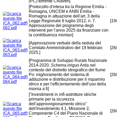
(PC) torrente Chiaven]
[Protocollo d'intesa tra la Regione Emilia -
Romagna, UNCEM e ANBI Emilia -
Romagna in attuazione dell'art. 3 della
Legge Regionale 6 luglio 2012, n. 7.
[19
Approvazione del programma degli
062.pdf
interventi per l'anno 2025 da finanziare con
la contribuenza montan]
[Approvazione verbale della seduta del
Comitato Amministrativo del 19 febbraio
[26
2025.]
063.pdf
[Programma di Sviluppo Rurale Nazionale
2014-2020. Schema irriguo Arda nel
contesto del distretto idrografico del fiume
Po: miglioramento del sistema di
[26
adduzione e distribuzione per il risparmio
064.pdf
idrico e per l'efficientamento dell'uso della
risorsa a fi]
["Investimenti in infì-astmtture idriche
primarie per la sicurezza
dell'approvvigionamento idrico"
dell'Investimento 4.1, Missione 2,
[26
Componente C4 del Piano Nazionale di