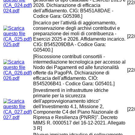
[22
2026. Dichiarazione di efficacia
024.pdf
dell'affidamento. CIG: B5451A8DAE -
Codice Gara: G05398.]
[Incarico per l'attività di aggiornamento,
conservazione degli archivi contributivi e
preparazione dei moli di contribuenza -
[22
Esercizi 2025 e 2026. Affidamento incarico.
025.pdf
CIG: B545209DBA - Codice Gara:
G05400.]
[Riscossione contributi consortili -
intermediazione tecnologica per accesso al
Nodo dei Pagamenti ed alle funzionalità
[22
offerte da PagoPA. Dichiarazione di
026.pdf
efficacia dell'affidamento. CIÒ:
B545206B41 - Codice Gara: G05401.]
[Investimenti in infrastrutture idriche
primarie per la sicurezza
dell'approvvigionamento idrico"
dell'Investimento 4.1, Missione 2,
[22
Componente C4 del Piano Nazionale di
027.pdf
Ripresa e Resilienza (PNRR)". Decreto
MIMS R. 0000517 del 16-12-2021. Allegato
3 R]
[Nuovo impianto idraulico di sollevamento