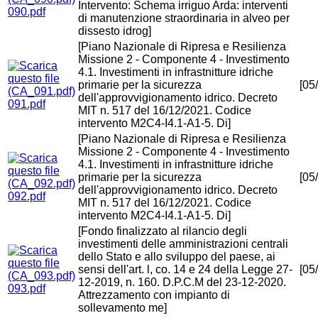
Intervento: Schema irriguo Arda: interventi
090.pdf
di manutenzione straordinaria in alveo per
dissesto idrog]
[Piano Nazionale di Ripresa e Resilienza
Missione 2 - Componente 4 - Investimento
4.1. Investimenti in infrastnitture idriche
primarie per la sicurezza
[05
dell'approvvigionamento idrico. Decreto
091.pdf
MIT n. 517 del 16/12/2021. Codice
intervento M2C4-I4.1-A1-5. Di]
[Piano Nazionale di Ripresa e Resilienza
Missione 2 - Componente 4 - Investimento
4.1. Investimenti in infrastnitture idriche
primarie per la sicurezza
[05
dell'approvvigionamento idrico. Decreto
092.pdf
MIT n. 517 del 16/12/2021. Codice
intervento M2C4-I4.1-A1-5. Di]
[Fondo finalizzato al rilancio degli
investimenti delle amministrazioni centrali
dello Stato e allo sviluppo del paese, ai
sensi dell'art. l, co. 14 e 24 della Legge 27-
[05
12-2019, n. 160. D.P.C.M del 23-12-2020.
093.pdf
Attrezzamento con impianto di
sollevamento me]