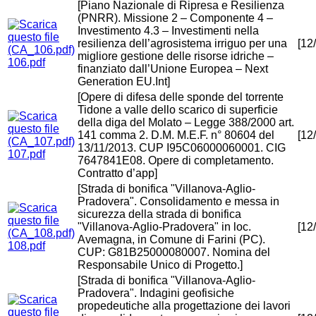
[Piano Nazionale di Ripresa e Resilienza
(PNRR). Missione 2 – Componente 4 –
Investimento 4.3 – Investimenti nella
resilienza dell’agrosistema irriguo per una
[12
migliore gestione delle risorse idriche –
106.pdf
finanziato dall’Unione Europea – Next
Generation EU.Int]
[Opere di difesa delle sponde del torrente
Tidone a valle dello scarico di superficie
della diga del Molato – Legge 388/2000 art.
141 comma 2. D.M. M.E.F. n° 80604 del
[12
13/11/2013. CUP I95C06000060001. CIG
107.pdf
7647841E08. Opere di completamento.
Contratto d’app]
[Strada di bonifica "Villanova-Aglio-
Pradovera". Consolidamento e messa in
sicurezza della strada di bonifica
"Villanova-Aglio-Pradovera" in loc.
[12
Avemagna, in Comune di Farini (PC).
108.pdf
CUP: G81B25000080007. Nomina del
Responsabile Unico di Progetto.]
[Strada di bonifica "Villanova-Aglio-
Pradovera". Indagini geofisiche
propedeutiche alla progettazione dei lavori