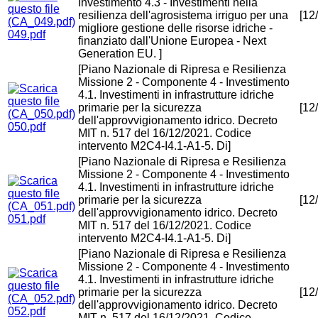
Investimento 4.3 - Investimenti nella
resilienza dell'agrosistema irriguo per una
[12
migliore gestione delle risorse idriche -
049.pdf
finanziato dall'Unione Europea - Next
Generation EU. ]
[Piano Nazionale di Ripresa e Resilienza
Missione 2 - Componente 4 - Investimento
4.1. Investimenti in infrastrutture idriche
primarie per la sicurezza
[12
dell'approvvigionamento idrico. Decreto
050.pdf
MIT n. 517 del 16/12/2021. Codice
intervento M2C4-I4.1-A1-5. Di]
[Piano Nazionale di Ripresa e Resilienza
Missione 2 - Componente 4 - Investimento
4.1. Investimenti in infrastrutture idriche
primarie per la sicurezza
[12
dell'approvvigionamento idrico. Decreto
051.pdf
MIT n. 517 del 16/12/2021. Codice
intervento M2C4-I4.1-A1-5. Di]
[Piano Nazionale di Ripresa e Resilienza
Missione 2 - Componente 4 - Investimento
4.1. Investimenti in infrastrutture idriche
primarie per la sicurezza
[12
dell'approvvigionamento idrico. Decreto
052.pdf
MIT n. 517 del 16/12/2021. Codice