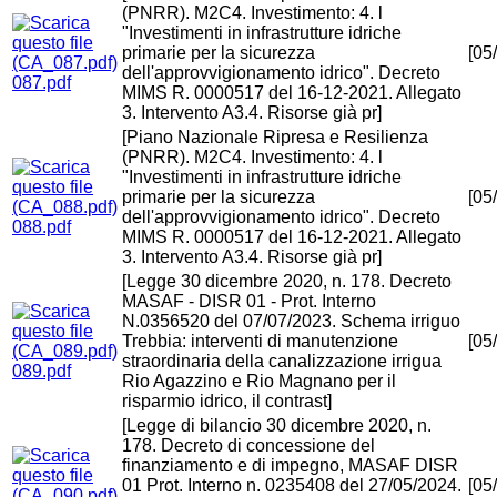
(PNRR). M2C4. Investimento: 4. l
"Investimenti in infrastrutture idriche
primarie per la sicurezza
[05
dell'approvvigionamento idrico". Decreto
087.pdf
MIMS R. 0000517 del 16-12-2021. Allegato
3. Intervento A3.4. Risorse già pr]
[Piano Nazionale Ripresa e Resilienza
(PNRR). M2C4. Investimento: 4. l
"Investimenti in infrastrutture idriche
primarie per la sicurezza
[05
dell'approvvigionamento idrico". Decreto
088.pdf
MIMS R. 0000517 del 16-12-2021. Allegato
3. Intervento A3.4. Risorse già pr]
[Legge 30 dicembre 2020, n. 178. Decreto
MASAF - DISR 01 - Prot. Interno
N.0356520 del 07/07/2023. Schema irriguo
Trebbia: interventi di manutenzione
[05
straordinaria della canalizzazione irrigua
089.pdf
Rio Agazzino e Rio Magnano per il
risparmio idrico, il contrast]
[Legge di bilancio 30 dicembre 2020, n.
178. Decreto di concessione del
finanziamento e di impegno, MASAF DISR
01 Prot. Interno n. 0235408 del 27/05/2024.
[05