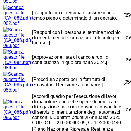
081.pdf
[Rapporti con il personale: assunzione a
[05
tempo pieno e determinato di un operaio.]
082.pdf
[Rapporti con il personale: termine tirocinio
di orientamento e formazione retribuito per
[05
laureati.]
083.pdf
[Approvazione lista di carico e ruoli di
[05
contribuenza irrigua ordinaria 2024.]
084.pdf
[Procedura aperta per la fornitura di
[05
escavatori. Decisione a contrarre.]
085.pdf
[Accordi quadro per l'esecuzione di lavori
di manutenzione delle opere di bonifica e
di irrigazione nel comprensorio consortile e
[05
di servizi di manutenzione degli automezzi
086.pdf
consortili. Contratti attuativi Annualità 2025.
CUP: G11D24000040005, G11D23000440]
[Piano Nazionale Ripresa e Resilienza