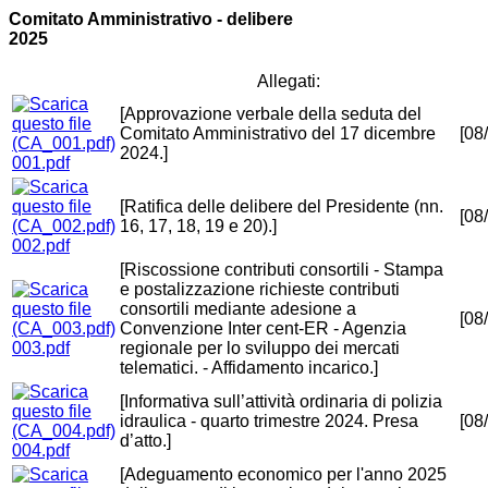
Comitato Amministrativo - delibere
2025
Allegati:
[Approvazione verbale della seduta del
Comitato Amministrativo del 17 dicembre
[08
2024.]
001.pdf
[Ratifica delle delibere del Presidente (nn.
[08
16, 17, 18, 19 e 20).]
002.pdf
[Riscossione contributi consortili - Stampa
e postalizzazione richieste contributi
consortili mediante adesione a
[08
Convenzione Inter cent-ER - Agenzia
003.pdf
regionale per lo sviluppo dei mercati
telematici. - Affidamento incarico.]
[Informativa sull’attività ordinaria di polizia
idraulica - quarto trimestre 2024. Presa
[08
d’atto.]
004.pdf
[Adeguamento economico per l'anno 2025