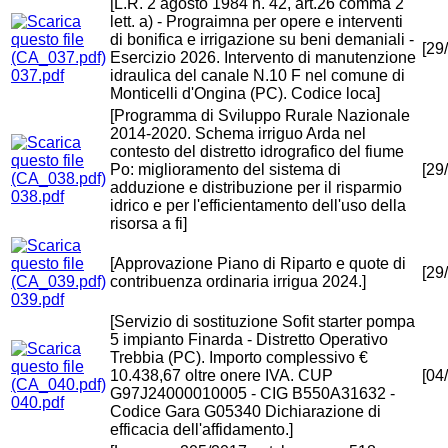
[L.R. 2 agosto 1984 n. 42, art.26 comma 2
lett. a) - Prograimna per opere e interventi
di bonifica e irrigazione su beni demaniali -
[29
Esercizio 2026. Intervento di manutenzione
037.pdf
idraulica del canale N.10 F nel comune di
Monticelli d'Ongina (PC). Codice loca]
[Programma di Sviluppo Rurale Nazionale
2014-2020. Schema irriguo Arda nel
contesto del distretto idrografico del fiume
Po: miglioramento del sistema di
[29
adduzione e distribuzione per il risparmio
038.pdf
idrico e per l'efficientamento dell'uso della
risorsa a fi]
[Approvazione Piano di Riparto e quote di
[29
contribuenza ordinaria irrigua 2024.]
039.pdf
[Servizio di sostituzione Sofit starter pompa
5 impianto Finarda - Distretto Operativo
Trebbia (PC). Importo complessivo €
10.438,67 oltre onere IVA. CUP
[04
G97J24000010005 - CIG B550A31632 -
040.pdf
Codice Gara G05340 Dichiarazione di
efficacia dell'affidamento.]