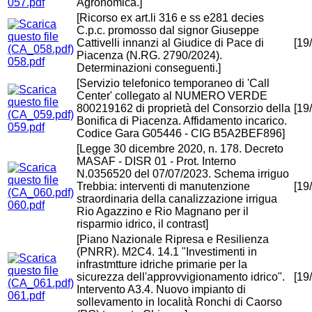
057.pdf
Agronomica.]
[Ricorso ex art.li 316 e ss e281 decies
C.p.c. promosso dal signor Giuseppe
Cattivelli innanzi al Giudice di Pace di
[19
Piacenza (N.RG. 2790/2024).
058.pdf
Determinazioni conseguenti.]
[Servizio telefonico temporaneo di 'Call
Center' collegato al NUMERO VERDE
800219162 di proprietà del Consorzio della
[19
Bonifica di Piacenza. Affidamento incarico.
059.pdf
Codice Gara G05446 - CIG B5A2BEF896]
[Legge 30 dicembre 2020, n. 178. Decreto
MASAF - DISR 01 - Prot. Interno
N.0356520 del 07/07/2023. Schema irriguo
Trebbia: interventi di manutenzione
[19
straordinaria della canalizzazione irrigua
060.pdf
Rio Agazzino e Rio Magnano per il
risparmio idrico, il contrast]
[Piano Nazionale Ripresa e Resilienza
(PNRR). M2C4. 14.1 "Investimenti in
infrastmtture idriche primarie per la
sicurezza dell'approvvigionamento idrico".
[19
Intervento A3.4. Nuovo impianto di
061.pdf
sollevamento in località Ronchi di Caorso