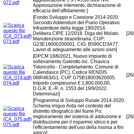
072.pdf
Approvazione intervento, dichiarazione di
efficacia dell'affidamento ]
[Fondo Sviluppo e Coesione 2014-2020.
Secondo Addendum del Piano Operativo
Infrastmtture della legge 190/2014.
Delibera CIPE 12/2018. Diga del Molato.
[26
Manutenzione straordinaria. CUP:
073.pdf
G23E19000200001. CIG: B590CD3A77.
Lavori di adeguamento alle azioni sism]
[DPCM 18/6/2021. Nuovo impianto di
sollevamento Galeotto loc. Chiavica
Tidoncello - Completamento. Comune di
Calendasco (PC). Codice RENDIS
[26
08IR463/G1. CUP G75B18003620005.
074.pdf
Importo complessivo € 1.800.000,00.
D.G.R. E.-R. n. 1553 del 19/9/2022.
Determinazi]
[Programma di Sviluppo Rurale 2014-2020.
Schema irriguo Arda nel contesto del
distretto idrografico del fiume Po:
miglioramento del sistema di adduzione e
[26
distribuzione per il risparmio idrico e per
075.pdf
l'efficientamento dell'uso della risorsa a fini
agrico]