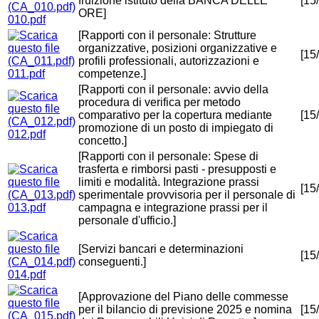
fruizione istituto della BANCA DELLE
[15
ORE]
010.pdf
[Rapporti con il personale: Strutture
organizzative, posizioni organizzative e
[15
profili professionali, autorizzazioni e
011.pdf
competenze.]
[Rapporti con il personale: avvio della
procedura di verifica per metodo
comparativo per la copertura mediante
[15
promozione di un posto di impiegato di
012.pdf
concetto.]
[Rapporti con il personale: Spese di
trasferta e rimborsi pasti - presupposti e
limiti e modalità. Integrazione prassi
[15
sperimentale provvisoria per il personale di
013.pdf
campagna e integrazione prassi per il
personale d'ufficio.]
[Servizi bancari e determinazioni
[15
conseguenti.]
014.pdf
[Approvazione del Piano delle commesse
per il bilancio di previsione 2025 e nomina
[15