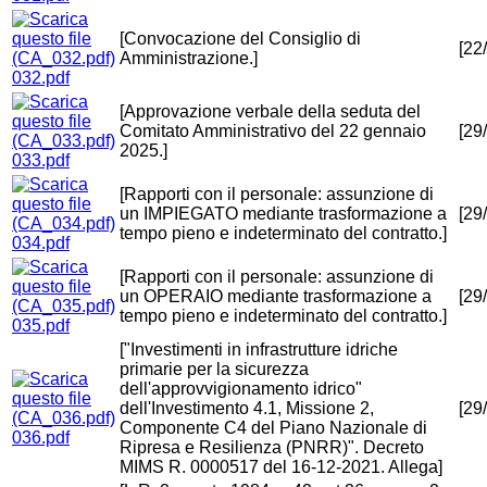
[Convocazione del Consiglio di
[22
Amministrazione.]
032.pdf
[Approvazione verbale della seduta del
Comitato Amministrativo del 22 gennaio
[29
2025.]
033.pdf
[Rapporti con il personale: assunzione di
un IMPIEGATO mediante trasformazione a
[29
tempo pieno e indeterminato del contratto.]
034.pdf
[Rapporti con il personale: assunzione di
un OPERAIO mediante trasformazione a
[29
tempo pieno e indeterminato del contratto.]
035.pdf
["Investimenti in infrastrutture idriche
primarie per la sicurezza
dell'approvvigionamento idrico"
dell'Investimento 4.1, Missione 2,
[29
Componente C4 del Piano Nazionale di
036.pdf
Ripresa e Resilienza (PNRR)". Decreto
MIMS R. 0000517 del 16-12-2021. Allega]