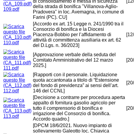
di consolidamento e messa in sicurezza
[12
della strada di bonifica "Villanova-Aglio-
109.pdf
Pradovera" in loc. Avemagna, in comune di
Farini (PC). CU]
[Accordo ex art. 15 Legge n. 241/1990 tra il
Consorzio di bonifica e la Diocesi
Piacenza-Bobbio per l’affidamento di
[12
attività di committenza ausiliaria ex art. 62
110.pdf
del D.Lgs. n. 36/2023]
[Approvazione verbale della seduta del
Comitato Amministrativo del 12 marzo
[20
2025.]
111.pdf
[Rapporti con il personale. Liquidazione
quota accantonata a titolo di “Estensione
[20
del fondo di previdenza” ai sensi dell’art.
112.pdf
146 del CCNL]
[Decisione a contrarre per procedura aperta
appalto di fornitura gasolio agricolo per
tutto il comprensorio di bonifica e
[20
irrigazione del Consorzio di bonifica.
113.pdf
Accordo quadro.]
[DPCM 18/6/2021. Nuovo impianto di
sollevamento Galeotto loc. Chiavica