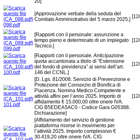
20]
[Approvazione verbale della seduta del
[12
Comitato Amministrativo del 5 marzo 2025.]
098.pdf
[Rapporti con il personale: assunzione a
tempo pieno e determinato di un impiegato
[12
Tecnico.]
099.pdf
[Rapporti con il personale. Anticipazione
quota accantonata a titolo di “Estensione
[12
del fondo di previdenza” ai sensi dell’art.
100.pdf
146 del CCNL.]
[D. Lgs. 81/2008. Servizio di Prevenzione e
Protezione del Consorzio di Bonifica di
Piacenza. Nomina Medico Competente e
attività affini per l’anno 2025. Importo di
[12
affidamento € 15.000,00 oltre onere IVA.
101.pdf
CIG B5EDEA5AC0 - Codice Gara G05388.
Dichiarazione]
[Affidamento del servizio di gestione
piattaforma risorse in movimento per
l’attività 2025. Importo complessivo €
30.419,20 oltre onere IVA. CIG
[12