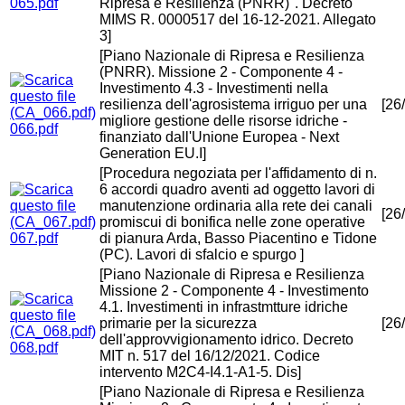
065.pdf
Ripresa e Resilienza (PNRR)". Decreto
MIMS R. 0000517 del 16-12-2021. Allegato
3]
[Piano Nazionale di Ripresa e Resilienza
(PNRR). Missione 2 - Componente 4 -
Investimento 4.3 - Investimenti nella
resilienza dell'agrosistema irriguo per una
[26
migliore gestione delle risorse idriche -
066.pdf
finanziato dall'Unione Europea - Next
Generation EU.I]
[Procedura negoziata per l'affidamento di n.
6 accordi quadro aventi ad oggetto lavori di
manutenzione ordinaria alla rete dei canali
[26
promiscui di bonifica nelle zone operative
067.pdf
di pianura Arda, Basso Piacentino e Tidone
(PC). Lavori di sfalcio e spurgo ]
[Piano Nazionale di Ripresa e Resilienza
Missione 2 - Componente 4 - Investimento
4.1. Investimenti in infrastmtture idriche
primarie per la sicurezza
[26
dell'approvvigionamento idrico. Decreto
068.pdf
MIT n. 517 del 16/12/2021. Codice
intervento M2C4-I4.1-A1-5. Dis]
[Piano Nazionale di Ripresa e Resilienza