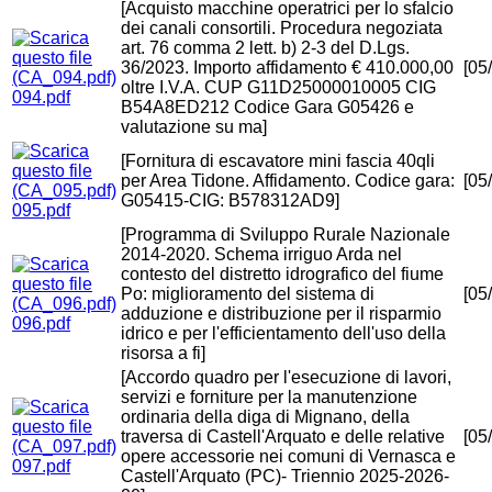
[Acquisto macchine operatrici per lo sfalcio
dei canali consortili. Procedura negoziata
art. 76 comma 2 lett. b) 2-3 del D.Lgs.
36/2023. Importo affidamento € 410.000,00
[05
oltre I.V.A. CUP G11D25000010005 CIG
094.pdf
B54A8ED212 Codice Gara G05426 e
valutazione su ma]
[Fornitura di escavatore mini fascia 40qli
per Area Tidone. Affidamento. Codice gara:
[05
G05415-CIG: B578312AD9]
095.pdf
[Programma di Sviluppo Rurale Nazionale
2014-2020. Schema irriguo Arda nel
contesto del distretto idrografico del fiume
Po: miglioramento del sistema di
[05
adduzione e distribuzione per il risparmio
096.pdf
idrico e per l'efficientamento dell'uso della
risorsa a fi]
[Accordo quadro per l'esecuzione di lavori,
servizi e forniture per la manutenzione
ordinaria della diga di Mignano, della
traversa di Castell'Arquato e delle relative
[05
opere accessorie nei comuni di Vernasca e
097.pdf
Castell'Arquato (PC)- Triennio 2025-2026-