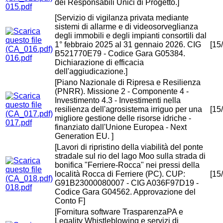
dei Responsabili Unici di Progetto.]
015.pdf
[Servizio di vigilanza privata mediante
sistemi di allarme e di videosorveglianza
degli immobili e degli impianti consortili dal
1° febbraio 2025 al 31 gennaio 2026. CIG
[15
B521770E79 - Codice Gara G05384.
016.pdf
Dichiarazione di efficacia
dell'aggiudicazione.]
[Piano Nazionale di Ripresa e Resilienza
(PNRR). Missione 2 - Componente 4 -
Investimento 4.3 - Investimenti nella
resilienza dell'agrosistema irriguo per una
[15
migliore gestione delle risorse idriche -
017.pdf
finanziato dall'Unione Europea - Next
Generation EU. ]
[Lavori di ripristino della viabilità del ponte
stradale sul rio del lago Moo sulla strada di
bonifica "Ferriere-Rocca" nei pressi della
località Rocca di Ferriere (PC). CUP:
[15
G91B23000080007 - CIG A036F97D19 -
018.pdf
Codice Gara G04562. Approvazione del
Conto F]
[Fornitura software TrasparenzaPA e
Legality Whistleblowing e servizi di