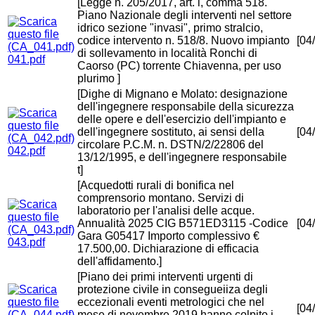
[Legge n. 205/2017, art. l, comma 518.
Piano Nazionale degli interventi nel settore
idrico sezione "invasi", primo stralcio,
codice intervento n. 518/8. Nuovo impianto
[04
di sollevamento in località Ronchi di
041.pdf
Caorso (PC) torrente Chiavenna, per uso
plurimo ]
[Dighe di Mignano e Molato: designazione
dell'ingegnere responsabile della sicurezza
delle opere e dell'esercizio dell'impianto e
dell'ingegnere sostituto, ai sensi della
[04
circolare P.C.M. n. DSTN/2/22806 del
042.pdf
13/12/1995, e dell'ingegnere responsabile
t]
[Acquedotti rurali di bonifica nel
comprensorio montano. Servizi di
laboratorio per l'analisi delle acque.
Annualità 2025 CIG B571ED3115 -Codice
[04
Gara G05417 Importo complessivo €
043.pdf
17.500,00. Dichiarazione di efficacia
dell'affidamento.]
[Piano dei primi interventi urgenti di
protezione civile in consegueiiza degli
eccezionali eventi metrologici che nel
[04
mese di novembre 2019 hanno colpito i