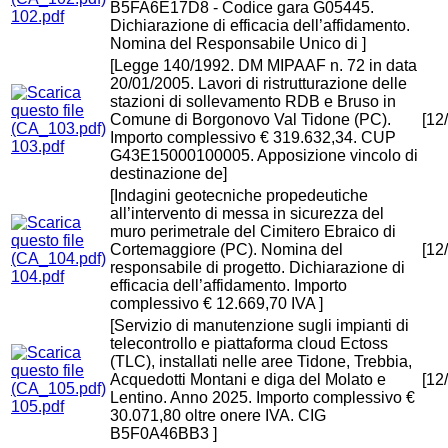
B5FA6E17D8 - Codice gara G05445.
102.pdf
Dichiarazione di efficacia dell’affidamento.
Nomina del Responsabile Unico di ]
[Legge 140/1992. DM MIPAAF n. 72 in data
20/01/2005. Lavori di ristrutturazione delle
stazioni di sollevamento RDB e Bruso in
Comune di Borgonovo Val Tidone (PC).
[12
Importo complessivo € 319.632,34. CUP
103.pdf
G43E15000100005. Apposizione vincolo di
destinazione de]
[Indagini geotecniche propedeutiche
all’intervento di messa in sicurezza del
muro perimetrale del Cimitero Ebraico di
Cortemaggiore (PC). Nomina del
[12
responsabile di progetto. Dichiarazione di
104.pdf
efficacia dell’affidamento. Importo
complessivo € 12.669,70 IVA ]
[Servizio di manutenzione sugli impianti di
telecontrollo e piattaforma cloud Ectoss
(TLC), installati nelle aree Tidone, Trebbia,
Acquedotti Montani e diga del Molato e
[12
Lentino. Anno 2025. Importo complessivo €
105.pdf
30.071,80 oltre onere IVA. CIG
B5F0A46BB3 ]