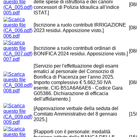
delle spese di istruttoria e dei canoni
[08
concessori di Polizia Idraulica all’indice
005.pdf
ISTAT.]
[Iscrizione a ruolo contributi IRRIGAZIONE
[08
2023 residui. Apposizione visto.]
006.pdf
[Iscrizione a ruolo contributi ordinari di
[08
BONIFICA 2024 residui. Apposizione visto.]
007.pdf
[Servizio per l'effettuazione degli esami
ematici al personale del Consorzio di
Bonifica di Piacenza per l'anno 2025.
Importo complessivo € 5.662,50 IVA
[08
esente. CIG B51A6A6AE6 - Codice Gara
008.pdf
G05386. Dichiarazione di efficacia
dell'affidamento.]
[Approvazione verbale della seduta del
Comitato Amministrativo del 8 gennaio
[15
2025.]
009.pdf
[Rapporti con il personale: modalità