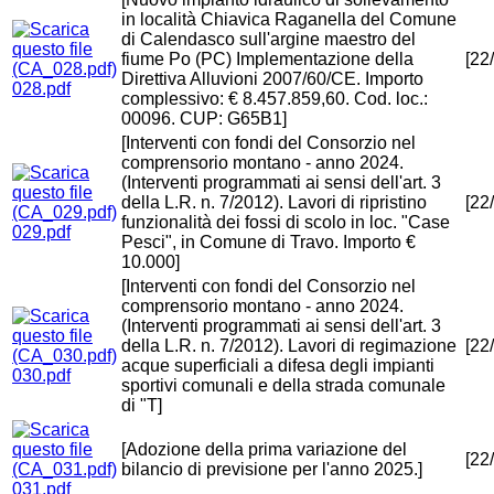
in località Chiavica Raganella del Comune
di Calendasco sull'argine maestro del
fiume Po (PC) Implementazione della
[22
Direttiva Alluvioni 2007/60/CE. Importo
028.pdf
complessivo: € 8.457.859,60. Cod. loc.:
00096. CUP: G65B1]
[Interventi con fondi del Consorzio nel
comprensorio montano - anno 2024.
(Interventi programmati ai sensi dell'art. 3
della L.R. n. 7/2012). Lavori di ripristino
[22
funzionalità dei fossi di scolo in loc. "Case
029.pdf
Pesci", in Comune di Travo. Importo €
10.000]
[Interventi con fondi del Consorzio nel
comprensorio montano - anno 2024.
(Interventi programmati ai sensi dell'art. 3
della L.R. n. 7/2012). Lavori di regimazione
[22
acque superficiali a difesa degli impianti
030.pdf
sportivi comunali e della strada comunale
di "T]
[Adozione della prima variazione del
[22
bilancio di previsione per l'anno 2025.]
031.pdf