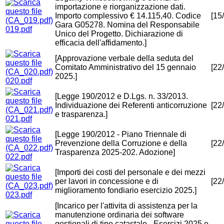
importazione e riorganizzazione dati.
Importo complessivo € 14.115,40. Codice
[15
Gara G05278. Nomina del Responsabile
019.pdf
Unico del Progetto. Dichiarazione di
efficacia dell'affidamento.]
[Approvazione verbale della seduta del
Comitato Amministrativo del 15 gennaio
[22
2025.]
020.pdf
[Legge 190/2012 e D.Lgs. n. 33/2013.
Individuazione dei Referenti anticorruzione
[22
e trasparenza.]
021.pdf
[Legge 190/2012 - Piano Triennale di
Prevenzione della Corruzione e della
[22
Trasparenza 2025-202. Adozione]
022.pdf
[Importi dei costi del personale e dei mezzi
per lavori in concessione e di
[22
miglioramento fondiario esercizio 2025.]
023.pdf
[Incarico per l'attivita di assistenza per la
manutenzione ordinaria dei software
gestionali di tipo catastale - Esercizi 2025 e