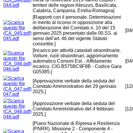
044.pdf
territori delle regioni Abruzzo, Basilicata,
Calabria, Campania, Emilia-Romagna]
[Rapporti con il personale. Determinazioni
in merito al ricorso in opposizione alla
deliberazione del Comitato n. 10 del 15
[04
gennaio 2025 presentato dalle 00.SS. ai
045.pdf
sensi dell'art. 46 del vigente Statuto
consortile.]
[Incarico per attività catastali straordinarie.
Volture, ruoli straordinari, aggiornamento
automatico Comuni Est. - Affidamento
[04
incarico. CIG B575BC9F8B - Codice Gara
046.pdf
G05385.]
[Approvazione verbale della seduta del
Comitato Amministrativo del 29 gennaio
[12
2025.]
047.pdf
[Approvazione verbale della seduta del
Comitato Amministrativo del 4 febbraio
[12
2025.]
048.pdf
[Piano Nazionale di Ripresa e Resilienza
(PNRR). Missione 2 - Componente 4 -