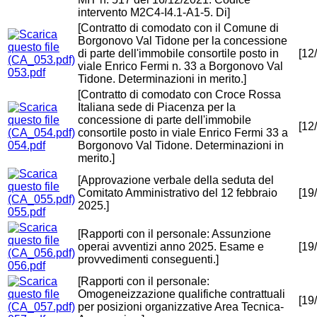
intervento M2C4-I4.1-A1-5. Di]
[Contratto di comodato con il Comune di
Borgonovo Val Tidone per la concessione
di parte dell'immobile consortile posto in
[12
viale Enrico Fermi n. 33 a Borgonovo Val
053.pdf
Tidone. Determinazioni in merito.]
[Contratto di comodato con Croce Rossa
Italiana sede di Piacenza per la
concessione di parte dell'immobile
[12
consortile posto in viale Enrico Fermi 33 a
054.pdf
Borgonovo Val Tidone. Determinazioni in
merito.]
[Approvazione verbale della seduta del
Comitato Amministrativo del 12 febbraio
[19
2025.]
055.pdf
[Rapporti con il personale: Assunzione
operai avventizi anno 2025. Esame e
[19
provvedimenti conseguenti.]
056.pdf
[Rapporti con il personale:
Omogeneizzazione qualifiche contrattuali
[19
per posizioni organizzative Area Tecnica-