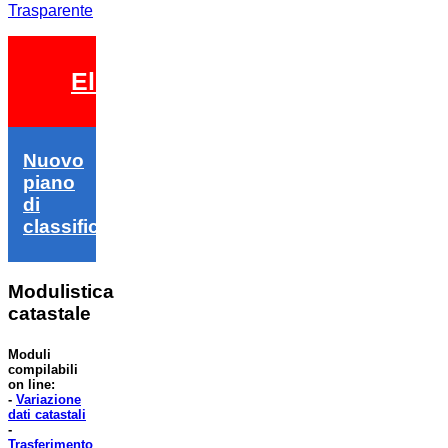
Trasparente
Elezioni 2026
Nuovo
piano
di
classifica
Modulistica
catastale
Moduli
compilabili
on line:
-
Variazione
dati catastali
-
Trasferimento