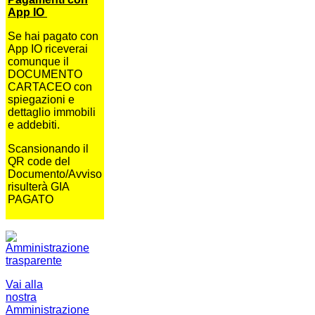
App IO
Se hai pagato con
App IO riceverai
comunque il
DOCUMENTO
CARTACEO con
spiegazioni e
dettaglio immobili
e addebiti.
Scansionando il
QR code del
Documento/Avviso
risulterà GIA
PAGATO
Vai alla
nostra
Amministrazione