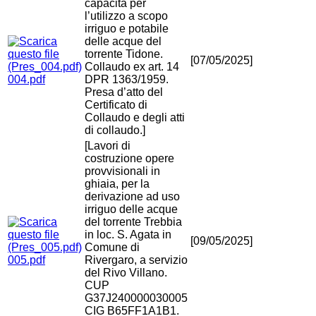
capacità per
l’utilizzo a scopo
irriguo e potabile
delle acque del
torrente Tidone.
[07/05/2025]
Collaudo ex art. 14
004.pdf
DPR 1363/1959.
Presa d’atto del
Certificato di
Collaudo e degli atti
di collaudo.]
[Lavori di
costruzione opere
provvisionali in
ghiaia, per la
derivazione ad uso
irriguo delle acque
del torrente Trebbia
in loc. S. Agata in
[09/05/2025]
Comune di
005.pdf
Rivergaro, a servizio
del Rivo Villano.
CUP
G37J240000030005
CIG B65FF1A1B1.