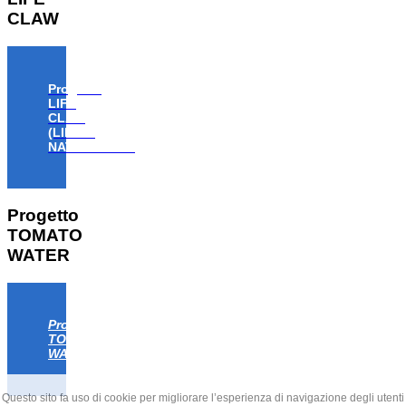
CLAW
Progetto
LIFE
CLAW
(LIFE18
NAT/IT/000806)
Progetto
TOMATO
WATER
Progetto
TOMATO
WATER
Questo sito fa uso di cookie per migliorare l’esperienza di navigazione degli utenti