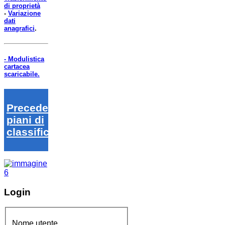
di proprietà
-
Variazione
dati
anagrafici
.
- Modulistica
cartacea
scaricabile.
Precedenti
piani di
classifica
Login
Nome utente