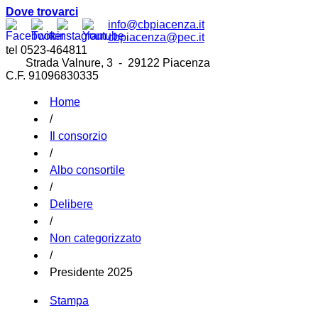
Dove trovarci
info@cbpiacenza.it
cbpiacenza@pec.it
tel 0523-464811
Strada Valnure, 3 - 29122 Piacenza
C.F. 91096830335
Home
/
Il consorzio
/
Albo consortile
/
Delibere
/
Non categorizzato
/
Presidente 2025
Stampa