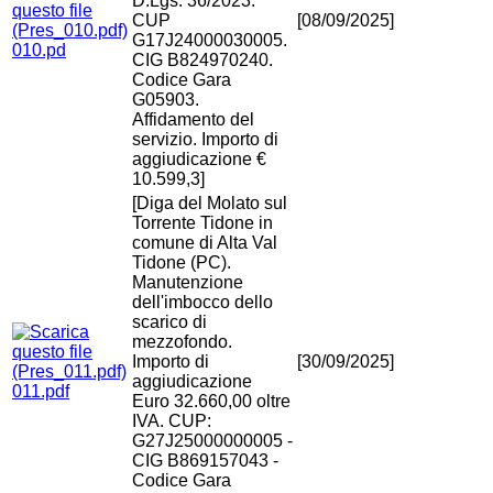
D.Lgs. 36/2023.
CUP
[08/09/2025]
G17J24000030005.
010.pd
CIG B824970240.
Codice Gara
G05903.
Affidamento del
servizio. Importo di
aggiudicazione €
10.599,3]
[Diga del Molato sul
Torrente Tidone in
comune di Alta Val
Tidone (PC).
Manutenzione
dell'imbocco dello
scarico di
mezzofondo.
Importo di
[30/09/2025]
aggiudicazione
011.pdf
Euro 32.660,00 oltre
IVA. CUP:
G27J25000000005 -
CIG B869157043 -
Codice Gara