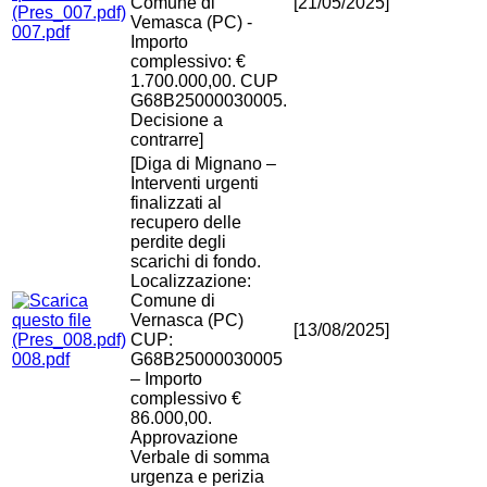
Comune di
[21/05/2025]
Vemasca (PC) -
007.pdf
Importo
complessivo: €
1.700.000,00. CUP
G68B25000030005.
Decisione a
contrarre]
[Diga di Mignano –
Interventi urgenti
finalizzati al
recupero delle
perdite degli
scarichi di fondo.
Localizzazione:
Comune di
Vernasca (PC)
[13/08/2025]
CUP:
008.pdf
G68B25000030005
– Importo
complessivo €
86.000,00.
Approvazione
Verbale di somma
urgenza e perizia