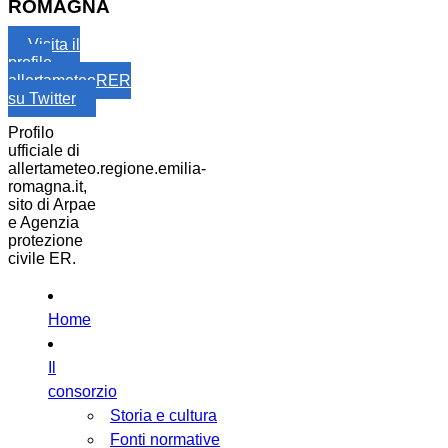
ROMAGNA
Visita il
profilo
allertameteoRER
su Twitter
Profilo
ufficiale di
allertameteo.regione.emilia-
romagna.it,
sito di Arpae
e Agenzia
protezione
civile ER.
Home
Il
consorzio
Storia e cultura
Fonti normative