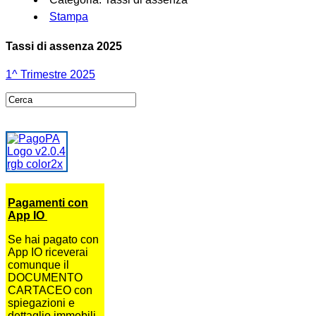
Stampa
Tassi di assenza 2025
1^ Trimestre 2025
Pagamenti con
App IO
Se hai pagato con
App IO riceverai
comunque il
DOCUMENTO
CARTACEO con
spiegazioni e
dettaglio immobili