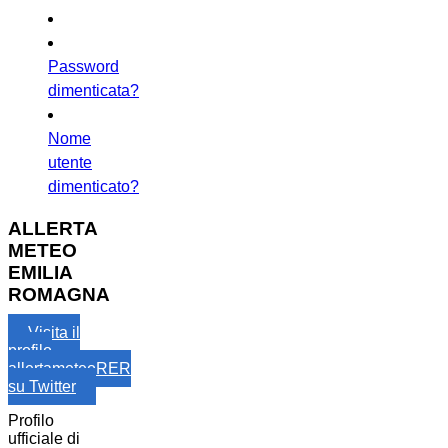
Password
dimenticata?
Nome
utente
dimenticato?
ALLERTA
METEO
EMILIA
ROMAGNA
Visita il
profilo
allertameteoRER
su Twitter
Profilo
ufficiale di