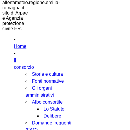
allertameteo.regione.emilia-
romagna.it,
sito di Arpae
e Agenzia
protezione
civile ER.
Home
Il
consorzio
Storia e cultura
Fonti normative
Gli organi
amministrativi
Albo consortile
Lo Statuto
Delibere
Domande frequenti
(FAQ)