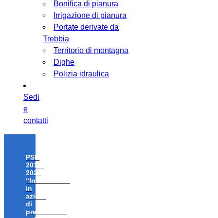
Bonifica di pianura
Irrigazione di pianura
Portate derivate da
Trebbia
Territorio di montagna
Dighe
Polizia idraulica
Sedi
e
contatti
PSR
2014-
2020
“Investimenti
in
azioni
di
prevenzione