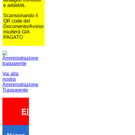
e addebiti.
Scansionando il
QR code del
Documento/Avviso
risulterà GIA
PAGATO
Vai alla
nostra
Amministrazione
Trasparente
Elezioni 2026