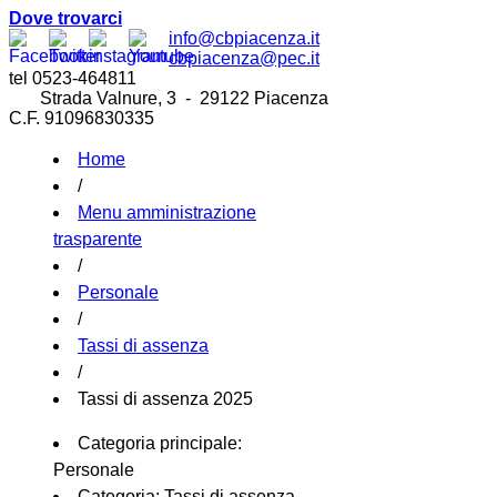
Dove trovarci
info@cbpiacenza.it
cbpiacenza@pec.it
tel 0523-464811
Strada Valnure, 3 - 29122 Piacenza
C.F. 91096830335
Home
/
Menu amministrazione
trasparente
/
Personale
/
Tassi di assenza
/
Tassi di assenza 2025
Categoria principale:
Personale
Categoria:
Tassi di assenza