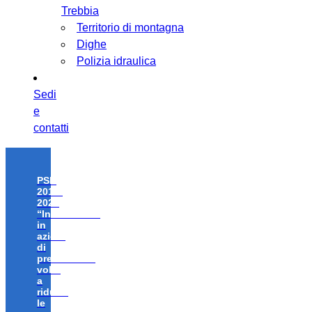
Trebbia
Territorio di montagna
Dighe
Polizia idraulica
Sedi
e
contatti
PSR
2014-
2020
“Investimenti
in
azioni
di
prevenzione
volte
a
ridurre
le