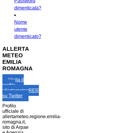
Password
dimenticata?
Nome
utente
dimenticato?
ALLERTA
METEO
EMILIA
ROMAGNA
Visita il
profilo
allertameteoRER
su Twitter
Profilo
ufficiale di
allertameteo.regione.emilia-
romagna.it,
sito di Arpae
e Agenzia