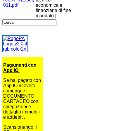
011.pdf
economica e
finanziaria di fine
mandato.]
Pagamenti con
App IO
Se hai pagato con
App IO riceverai
comunque il
DOCUMENTO
CARTACEO con
spiegazioni e
dettaglio immobili
e addebiti.
Scansionando il