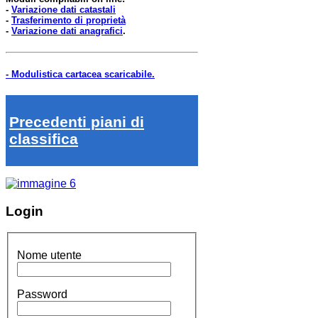
-
Variazione dati catastali
-
Trasferimento di proprietà
-
Variazione dati anagrafici
.
- Modulistica cartacea scaricabile.
Precedenti piani di
classifica
Login
Nome utente
Password