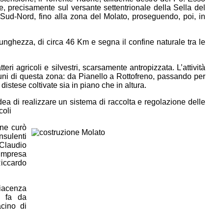
 precisamente sul versante settentrionale della Sella del
ud-Nord, fino alla zona del Molato, proseguendo, poi, in
unghezza, di circa 46 Km e segna il confine naturale tra le
ri agricoli e silvestri, scarsamente antropizzata. L’attività
muni di questa zona: da Pianello a Rottofreno, passando per
stese coltivate sia in piano che in altura.
dea di realizzare un sistema di raccolta e regolazione delle
coli
 ne curò
nsulenti
 Claudio
Impresa
Riccardo
Piacenza
, fa da
cino di