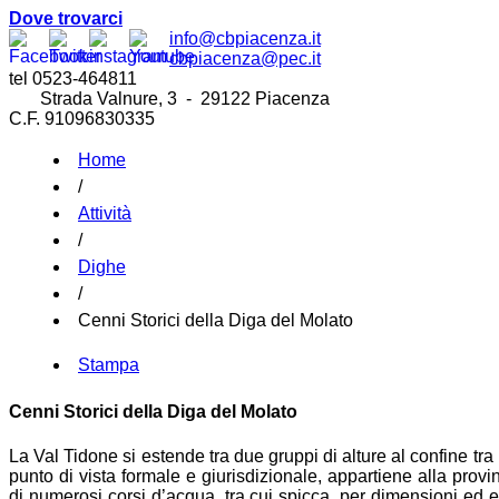
Dove trovarci
info@cbpiacenza.it
cbpiacenza@pec.it
tel 0523-464811
Strada Valnure, 3 - 29122 Piacenza
C.F. 91096830335
Home
/
Attività
/
Dighe
/
Cenni Storici della Diga del Molato
Stampa
Cenni Storici della Diga del Molato
La Val Tidone si estende tra due gruppi di alture al confine t
punto di vista formale e giurisdizionale, appartiene alla provi
di numerosi corsi d’acqua, tra cui spicca, per dimensioni ed e