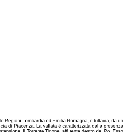
ra le Regioni Lombardia ed Emilia Romagna, e tuttavia, da un
ncia di Piacenza. La vallata è caratterizzata dalla presenza
stensione, il Torrente Tidone, affluente destro del Po. Esso