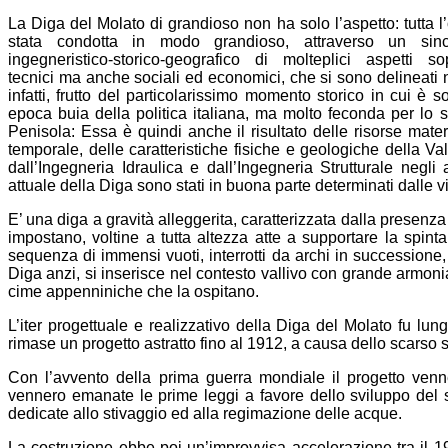
La Diga del Molato di grandioso non ha solo l’aspetto: tutta l
stata condotta in modo grandioso, attraverso un sinc
ingegneristico-storico-geografico di molteplici aspetti sop
tecnici ma anche sociali ed economici, che si sono delineati n
infatti, frutto del particolarissimo momento storico in cui è
epoca buia della politica italiana, ma molto feconda per lo sv
Penisola: Essa è quindi anche il risultato delle risorse mate
temporale, delle caratteristiche fisiche e geologiche della 
dall’Ingegneria Idraulica e dall’Ingegneria Strutturale negl
attuale della Diga sono stati in buona parte determinati dalle 
E’ una diga a gravità alleggerita, caratterizzata dalla presenza 
impostano, voltine a tutta altezza atte a supportare la spinta
sequenza di immensi vuoti, interrotti da archi in successione
Diga anzi, si inserisce nel contesto vallivo con grande armon
cime appenniniche che la ospitano.
L’iter progettuale e realizzativo della Diga del Molato fu l
rimase un progetto astratto fino al 1912, a causa dello scarso 
Con l’avvento della prima guerra mondiale il progetto ve
vennero emanate le prime leggi a favore dello sviluppo del set
dedicate allo stivaggio ed alla regimazione delle acque.
La costruzione ebbe poi un’improvvisa accelerazione tra il 1