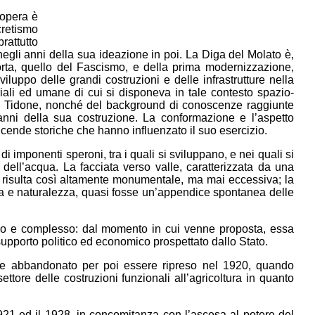
’opera è
retismo
rattutto
egli anni della sua ideazione in poi. La Diga del Molato è,
 sorta, quello del Fascismo, e della prima modernizzazione,
iluppo delle grandi costruzioni e delle infrastrutture nella
riali ed umane di cui si disponeva in tale contesto spazio-
Val Tidone, nonché del background di conoscenze raggiunte
i anni della sua costruzione. La conformazione e l’aspetto
vicende storiche che hanno influenzato il suo esercizio.
di imponenti speroni, tra i quali si sviluppano, e nei quali si
 dell’acqua. La facciata verso valle, caratterizzata da una
, risulta così altamente monumentale, ma mai eccessiva; la
ia e naturalezza, quasi fosse un’appendice spontanea delle
ungo e complesso: dal momento in cui venne proposta, essa
supporto politico ed economico prospettato dallo Stato.
nne abbandonato per poi essere ripreso nel 1920, quando
tore delle costruzioni funzionali all’agricoltura in quanto
921 ed il 1928, in concomitanza con l’ascesa al potere del