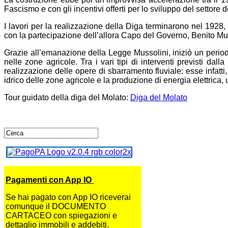
Fascismo e con gli incentivi offerti per lo sviluppo del settore de
I lavori per la realizzazione della Diga terminarono nel 1928
con la partecipazione dell’allora Capo del Governo, Benito Mu
Grazie all’emanazione della Legge Mussolini, iniziò un periodo d
nelle zone agricole. Tra i vari tipi di interventi previsti dal
realizzazione delle opere di sbarramento fluviale: esse infa
idrico delle zone agricole e la produzione di energia elettrica, u
Tour guidato della diga del Molato:
Diga del Molato
Pagamenti con App IO
Se hai pagato con App IO riceverai
comunque il DOCUMENTO
CARTACEO con spiegazioni e
dettaglio immobili e addebiti.