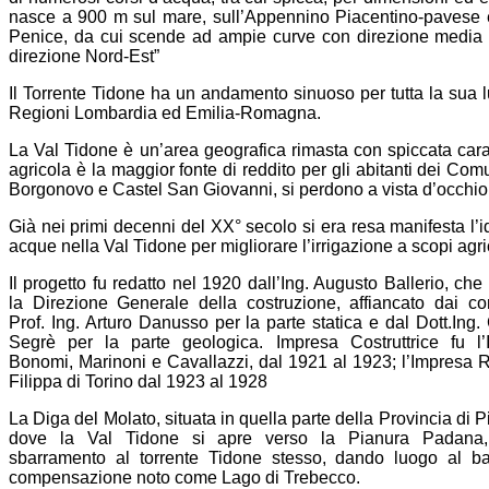
nasce a 900 m sul mare, sull’Appennino Piacentino-pavese e,
Penice, da cui scende ad ampie curve con direzione media S
direzione Nord-Est”
Il Torrente Tidone ha un andamento sinuoso per tutta la sua l
Regioni Lombardia ed Emilia-Romagna.
La Val Tidone è un’area geografica rimasta con spiccata caratte
agricola è la maggior fonte di reddito per gli abitanti dei Co
Borgonovo e Castel San Giovanni, si perdono a vista d’occhio di
Già nei primi decenni del XX° secolo si era resa manifesta l’i
acque nella Val Tidone per migliorare l’irrigazione a scopi agri
Il progetto fu redatto nel 1920 dall’Ing. Augusto Ballerio, che
la Direzione Generale della costruzione, affiancato dai co
Prof. Ing. Arturo Danusso per la parte statica e dal Dott.Ing.
Segrè per la parte geologica. Impresa Costruttrice fu l’
Bonomi, Marinoni e Cavallazzi, dal 1921 al 1923; l’Impresa 
Filippa di Torino dal 1923 al 1928
La Diga del Molato, situata in quella parte della Provincia di 
dove la Val Tidone si apre verso la Pianura Padana
sbarramento al torrente Tidone stesso, dando luogo al ba
compensazione noto come Lago di Trebecco.