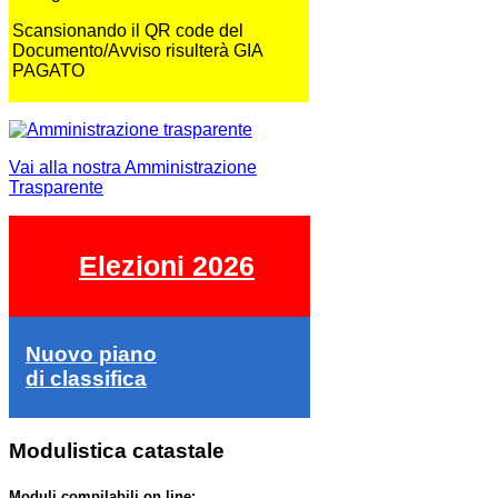
Scansionando il QR code del
Documento/Avviso risulterà GIA
PAGATO
Vai alla nostra Amministrazione
Trasparente
Elezioni 2026
Nuovo piano
di classifica
Modulistica catastale
Moduli compilabili on line: