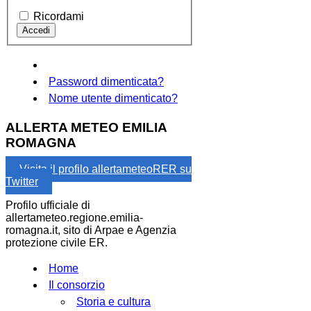
Ricordami
Password dimenticata?
Nome utente dimenticato?
ALLERTA METEO EMILIA
ROMAGNA
Visita il profilo allertameteoRER su
Twitter
Profilo ufficiale di
allertameteo.regione.emilia-
romagna.it, sito di Arpae e Agenzia
protezione civile ER.
Home
Il consorzio
Storia e cultura