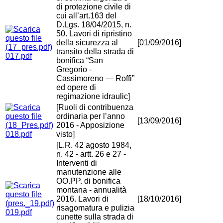
di protezione civile di
cui all’art.163 del
D.Lgs. 18/04/2015, n.
50. Lavori di ripristino
della sicurezza al
[01/09/2016]
transito della strada di
017.pdf
bonifica “San
Gregorio -
Cassimoreno — Roffi”
ed opere di
regimazione idraulic]
[Ruoli di contribuenza
ordinaria per l’anno
[13/09/2016]
2016 - Apposizione
018.pdf
visto]
[L.R. 42 agosto 1984,
n. 42 - artt. 26 e 27 -
Interventi di
manutenzione alle
OO.PP. di bonifica
montana - annualità
2016. Lavori di
[18/10/2016]
risagomatura e pulizia
019.pdf
cunette sulla strada di