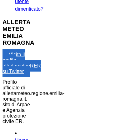
utente
dimenticato?
ALLERTA
METEO
EMILIA
ROMAGNA
Visita il
profilo
allertameteoRER
su Twitter
Profilo
ufficiale di
allertameteo.regione.emilia-
romagna.it,
sito di Arpae
e Agenzia
protezione
civile ER.