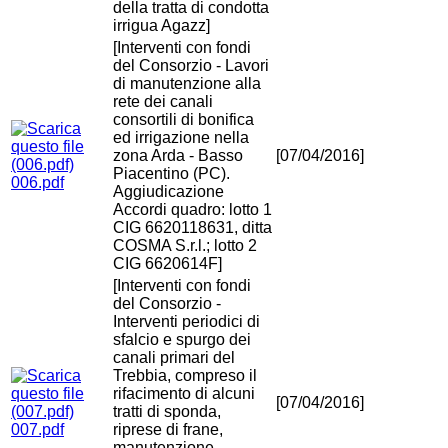
della tratta di condotta
irrigua Agazz]
[Interventi con fondi
del Consorzio - Lavori
di manutenzione alla
rete dei canali
consortili di bonifica
ed irrigazione nella
zona Arda - Basso
[07/04/2016]
Piacentino (PC).
006.pdf
Aggiudicazione
Accordi quadro: lotto 1
CIG 6620118631, ditta
COSMA S.r.l.; lotto 2
CIG 6620614F]
[Interventi con fondi
del Consorzio -
Interventi periodici di
sfalcio e spurgo dei
canali primari del
Trebbia, compreso il
rifacimento di alcuni
[07/04/2016]
tratti di sponda,
007.pdf
riprese di frane,
manutenzione