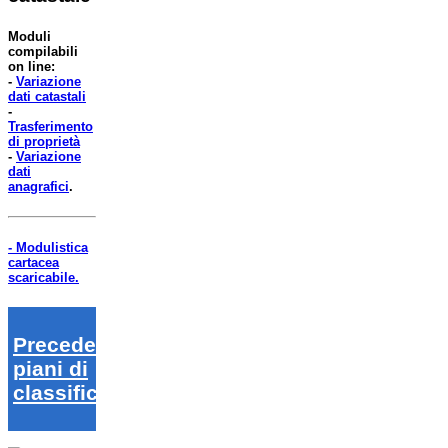
Moduli
compilabili
on line:
-
Variazione
dati catastali
-
Trasferimento
di proprietà
-
Variazione
dati
anagrafici
.
- Modulistica
cartacea
scaricabile.
Precedenti
piani di
classifica