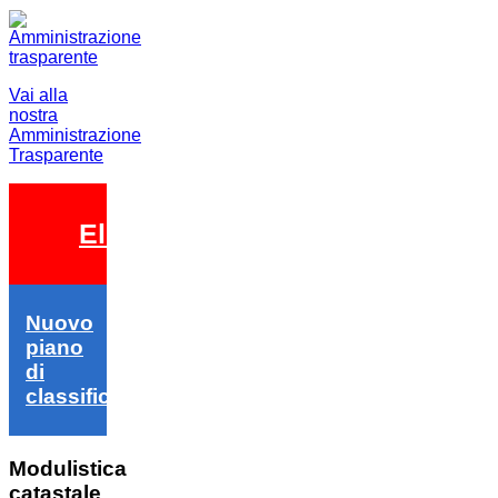
Vai alla
nostra
Amministrazione
Trasparente
Elezioni 2026
Nuovo
piano
di
classifica
Modulistica
catastale