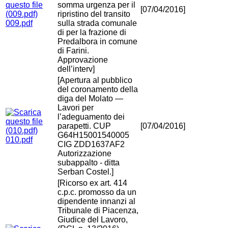
somma urgenza per il
[07/04/2016]
ripristino del transito
009.pdf
sulla strada comunale
di per la frazione di
Predalbora in comune
di Farini.
Approvazione
dell’interv]
[Apertura al pubblico
del coronamento della
diga del Molato —
Lavori per
l’adeguamento dei
parapetti. CUP
[07/04/2016]
G64H15001540005
010.pdf
CIG ZDD1637AF2
Autorizzazione
subappalto - ditta
Serban Costel.]
[Ricorso ex art. 414
c.p.c. promosso da un
dipendente innanzi al
Tribunale di Piacenza,
Giudice del Lavoro,