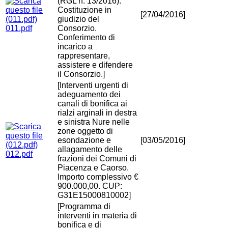
(RGL n. 13/2016).
Costituzione in
[27/04/2016]
giudizio del
011.pdf
Consorzio.
Conferimento di
incarico a
rappresentare,
assistere e difendere
il Consorzio.]
[Interventi urgenti di
adeguamento dei
canali di bonifica ai
rialzi arginali in destra
e sinistra Nure nelle
zone oggetto di
esondazione e
[03/05/2016]
allagamento delle
012.pdf
frazioni dei Comuni di
Piacenza e Caorso.
Importo complessivo €
900.000,00. CUP:
G31E15000810002]
[Programma di
interventi in materia di
bonifica e di