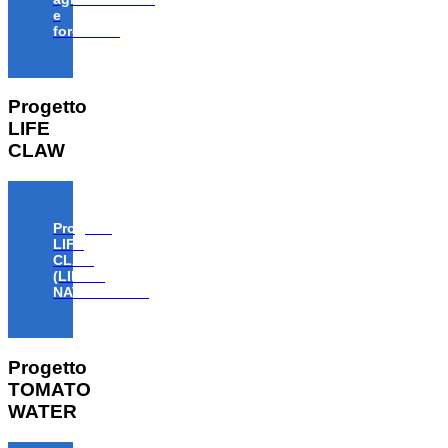
e
forestale”
Progetto
LIFE
CLAW
Progetto
LIFE
CLAW
(LIFE18
NAT/IT/000806)
Progetto
TOMATO
WATER