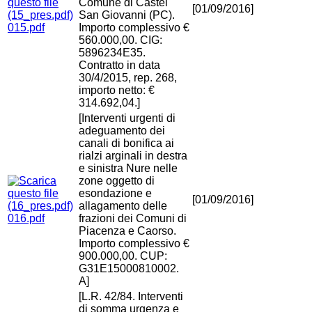
Comune di Castel
[01/09/2016]
San Giovanni (PC).
015.pdf
Importo complessivo €
560.000,00. CIG:
5896234E35.
Contratto in data
30/4/2015, rep. 268,
importo netto: €
314.692,04.]
[Interventi urgenti di
adeguamento dei
canali di bonifica ai
rialzi arginali in destra
e sinistra Nure nelle
zone oggetto di
esondazione e
[01/09/2016]
allagamento delle
016.pdf
frazioni dei Comuni di
Piacenza e Caorso.
Importo complessivo €
900.000,00. CUP:
G31E15000810002.
A]
[L.R. 42/84. Interventi
di somma urgenza e