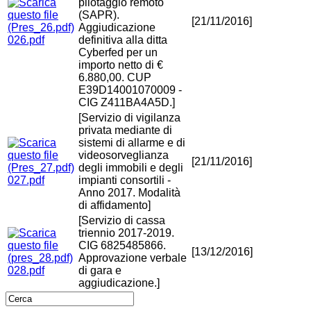
pilotaggio remoto
(SAPR).
[21/11/2016]
Aggiudicazione
026.pdf
definitiva alla ditta
Cyberfed per un
importo netto di €
6.880,00. CUP
E39D14001070009 -
CIG Z411BA4A5D.]
[Servizio di vigilanza
privata mediante di
sistemi di allarme e di
videosorveglianza
[21/11/2016]
degli immobili e degli
027.pdf
impianti consortili -
Anno 2017. Modalità
di affidamento]
[Servizio di cassa
triennio 2017-2019.
CIG 6825485866.
[13/12/2016]
Approvazione verbale
028.pdf
di gara e
aggiudicazione.]