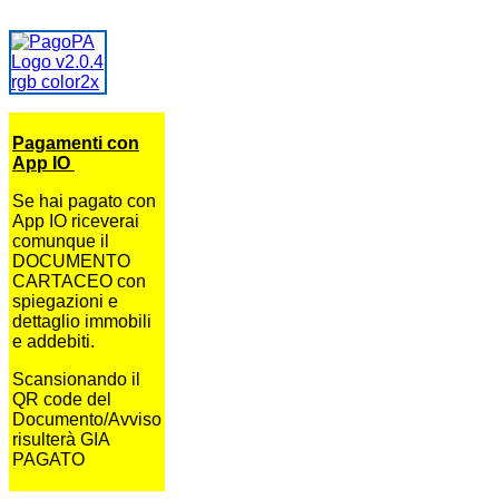
Pagamenti con
App IO
Se hai pagato con
App IO riceverai
comunque il
DOCUMENTO
CARTACEO con
spiegazioni e
dettaglio immobili
e addebiti.
Scansionando il
QR code del
Documento/Avviso
risulterà GIA
PAGATO