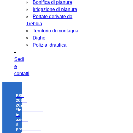
Bonifica di pianura
Irrigazione di pianura
Portate derivate da
Trebbia
Territorio di montagna
Dighe
Polizia idraulica
Sedi
e
contatti
PSR
2014-
2020
“Investimenti
in
azioni
di
prevenzione