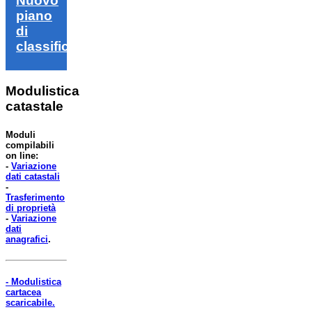
Nuovo
piano
di
classifica
Modulistica
catastale
Moduli
compilabili
on line:
-
Variazione
dati catastali
-
Trasferimento
di proprietà
-
Variazione
dati
anagrafici
.
- Modulistica
cartacea
scaricabile.