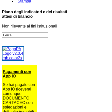
Stampa
Piano degli indicatori e dei risultati
attesi di bilancio
Non rilevante ai fini istituzionali
Pagamenti con
App IO
Se hai pagato con
App IO riceverai
comunque il
DOCUMENTO
CARTACEO con
spiegazioni e
dettaglio immobili