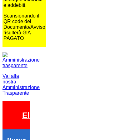
e addebiti.
Scansionando il
QR code del
Documento/Avviso
risulterà GIA
PAGATO
Vai alla
nostra
Amministrazione
Trasparente
Elezioni 2026