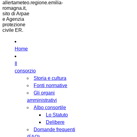
allertameteo.regione.emilia-
romagna.it,
sito di Arpae
e Agenzia
protezione
civile ER.
Home
Il
consorzio
Storia e cultura
Fonti normative
Gli organi
amministrativi
Albo consortile
Lo Statuto
Delibere
Domande frequenti
(FAQ)