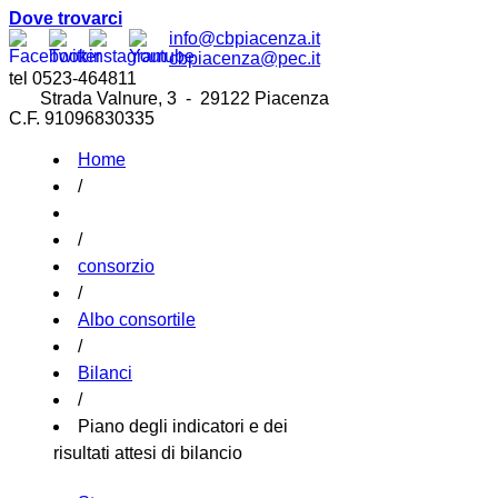
Dove trovarci
info@cbpiacenza.it
cbpiacenza@pec.it
tel 0523-464811
Strada Valnure, 3 - 29122 Piacenza
C.F. 91096830335
Home
/
/
consorzio
/
Albo consortile
/
Bilanci
/
Piano degli indicatori e dei
risultati attesi di bilancio