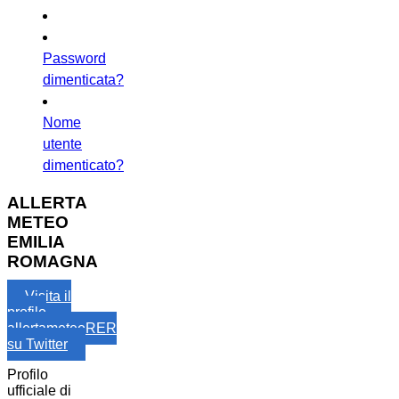
Password
dimenticata?
Nome
utente
dimenticato?
ALLERTA
METEO
EMILIA
ROMAGNA
Visita il
profilo
allertameteoRER
su Twitter
Profilo
ufficiale di