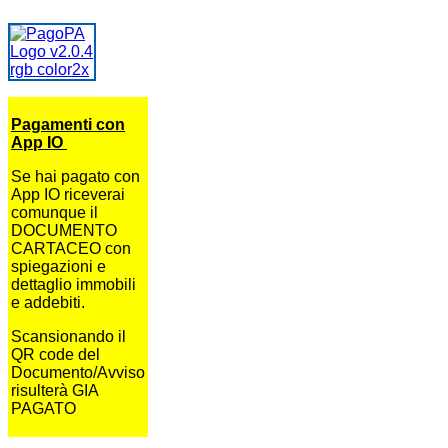
Pagamenti con
App IO
Se hai pagato con
App IO riceverai
comunque il
DOCUMENTO
CARTACEO con
spiegazioni e
dettaglio immobili
e addebiti.
Scansionando il
QR code del
Documento/Avviso
risulterà GIA
PAGATO