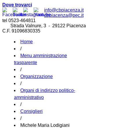
Dove trovarci
info@cbpiacenza.it
cbpiacenza@pec.it
tel 0523-464811
Strada Valnure, 3 - 29122 Piacenza
C.F. 91096830335
Home
/
Menu amministrazione
trasparente
/
Organizzazione
/
Organi di indirizzo politico-
amministrativo
/
Consiglieri
/
Michele Maria Lodigiani