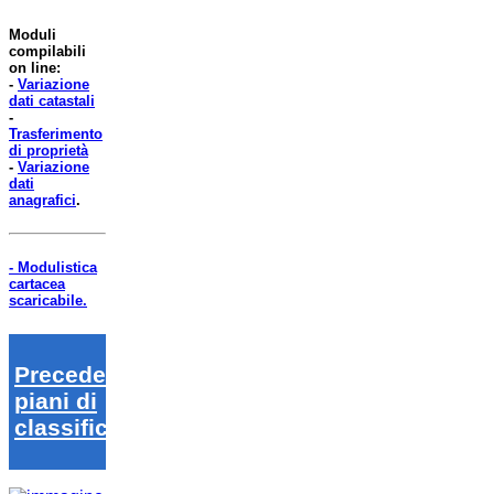
Moduli
compilabili
on line:
-
Variazione
dati catastali
-
Trasferimento
di proprietà
-
Variazione
dati
anagrafici
.
- Modulistica
cartacea
scaricabile.
Precedenti
piani di
classifica