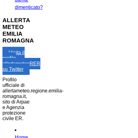
dimenticato?
ALLERTA
METEO
EMILIA
ROMAGNA
Visita il
profilo
allertameteoRER
su Twitter
Profilo
ufficiale di
allertameteo.regione.emilia-
romagna.it,
sito di Arpae
e Agenzia
protezione
civile ER.
Home