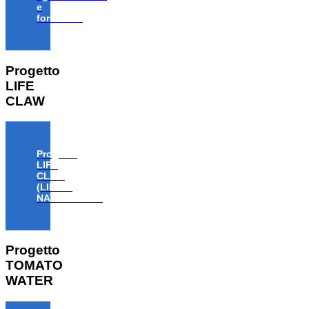
e
forestale”
Progetto
LIFE
CLAW
Progetto
LIFE
CLAW
(LIFE18
NAT/IT/000806)
Progetto
TOMATO
WATER