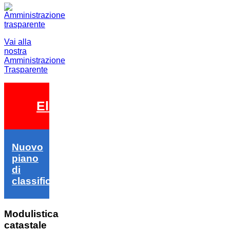
Vai alla
nostra
Amministrazione
Trasparente
Elezioni 2026
Nuovo
piano
di
classifica
Modulistica
catastale