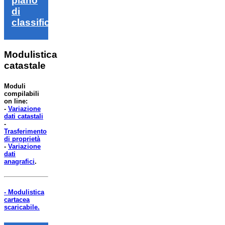
piano
di
classifica
Modulistica
catastale
Moduli
compilabili
on line:
-
Variazione
dati catastali
-
Trasferimento
di proprietà
-
Variazione
dati
anagrafici
.
- Modulistica
cartacea
scaricabile.