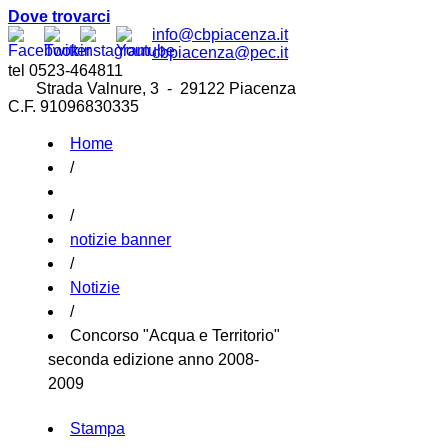
Dove trovarci
info@cbpiacenza.it
cbpiacenza@pec.it
tel 0523-464811
Strada Valnure, 3 - 29122 Piacenza
C.F. 91096830335
Home
/
/
notizie banner
/
Notizie
/
Concorso "Acqua e Territorio"
seconda edizione anno 2008-
2009
Stampa