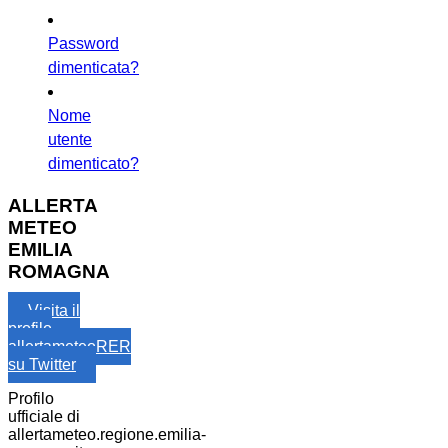
Password
dimenticata?
Nome
utente
dimenticato?
ALLERTA
METEO
EMILIA
ROMAGNA
Visita il
profilo
allertameteoRER
su Twitter
Profilo
ufficiale di
allertameteo.regione.emilia-