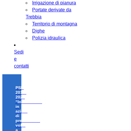
Irrigazione di pianura
Portate derivate da
Trebbia
Territorio di montagna
Dighe
Polizia idraulica
Sedi
e
contatti
PSR
2014-
2020
“Investimenti
in
azioni
di
prevenzione
volte
a