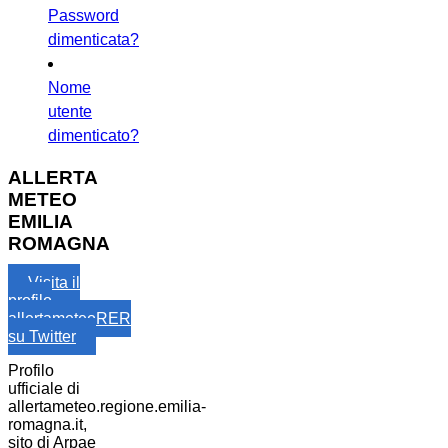
Password
dimenticata?
Nome
utente
dimenticato?
ALLERTA
METEO
EMILIA
ROMAGNA
Visita il
profilo
allertameteoRER
su Twitter
Profilo
ufficiale di
allertameteo.regione.emilia-
romagna.it,
sito di Arpae