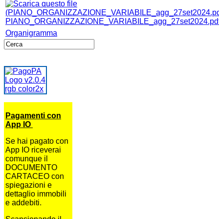
PIANO_ORGANIZZAZIONE_VARIABILE_agg_27set2024.pd
Organigramma
Pagamenti con
App IO
Se hai pagato con
App IO riceverai
comunque il
DOCUMENTO
CARTACEO con
spiegazioni e
dettaglio immobili
e addebiti.