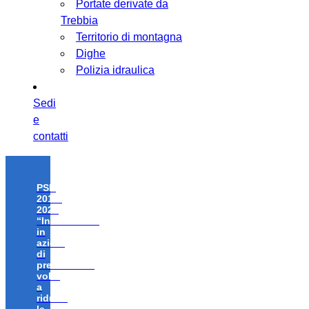
Portate derivate da
Trebbia
Territorio di montagna
Dighe
Polizia idraulica
Sedi
e
contatti
PSR
2014-
2020
“Investimenti
in
azioni
di
prevenzione
volte
a
ridurre