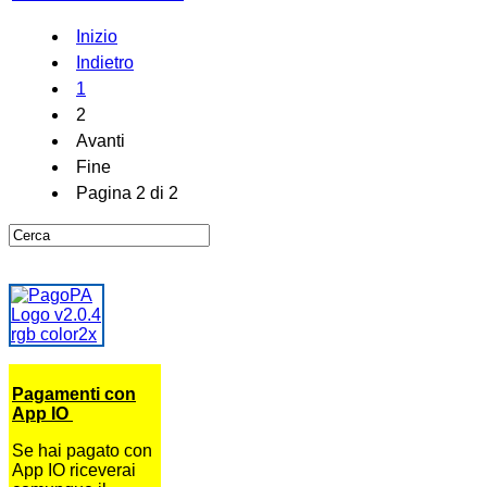
Inizio
Indietro
1
2
Avanti
Fine
Pagina 2 di 2
Pagamenti con
App IO
Se hai pagato con
App IO riceverai