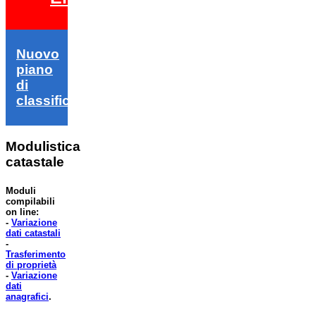
Nuovo
piano
di
classifica
Modulistica
catastale
Moduli
compilabili
on line:
-
Variazione
dati catastali
-
Trasferimento
di proprietà
-
Variazione
dati
anagrafici
.