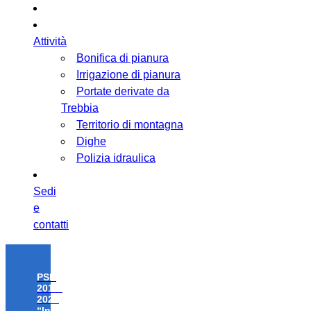
Attività
Bonifica di pianura
Irrigazione di pianura
Portate derivate da
Trebbia
Territorio di montagna
Dighe
Polizia idraulica
Sedi
e
contatti
PSR
2014-
2020
“Investimenti