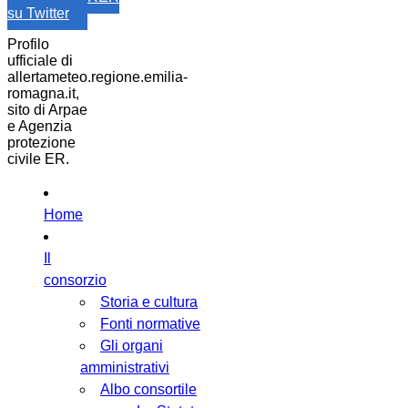
su Twitter
Profilo
ufficiale di
allertameteo.regione.emilia-
romagna.it,
sito di Arpae
e Agenzia
protezione
civile ER.
Home
Il
consorzio
Storia e cultura
Fonti normative
Gli organi
amministrativi
Albo consortile