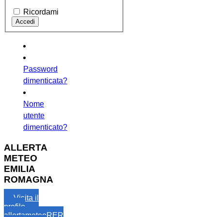
Ricordami
Password
dimenticata?
Nome
utente
dimenticato?
ALLERTA
METEO
EMILIA
ROMAGNA
Visita il
profilo
allertameteoRER