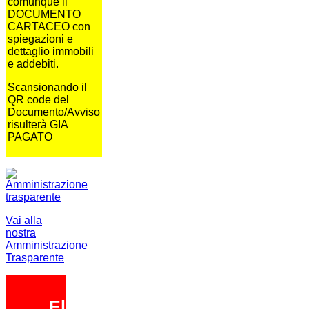
comunque il
DOCUMENTO
CARTACEO con
spiegazioni e
dettaglio immobili
e addebiti.
Scansionando il
QR code del
Documento/Avviso
risulterà GIA
PAGATO
Vai alla
nostra
Amministrazione
Trasparente
Elezioni 2026