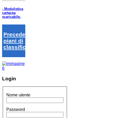
- Modulistica
cartacea
scaricabile.
Precedenti
piani di
classifica
Login
Nome utente
Password