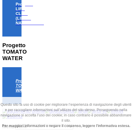
Progetto
LIFE
CLAW
(LIFE18
NAT/IT/000806)
Progetto
TOMATO
WATER
Progetto
TOMATO
WATER
Questo sito fa uso di cookie per migliorare l’esperienza di navigazione degli utenti
e per raccogliere informazioni sull’utilizzo del sito stesso. Proseguendo nella
navigazione si accetta l’uso dei cookie; in caso contrario è possibile abbandonare
il sito.
Per maggiori informazioni o negare il consenso, leggere l'informativa estesa.
Menu