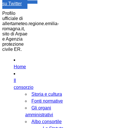
su Twitter
Profilo
ufficiale di
allertameteo.regione.emilia-
romagna.it,
sito di Arpae
e Agenzia
protezione
civile ER.
Home
Il
consorzio
Storia e cultura
Fonti normative
Gli organi
amministrativi
Albo consortile