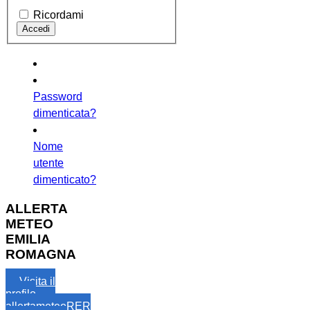
Ricordami
Password
dimenticata?
Nome
utente
dimenticato?
ALLERTA
METEO
EMILIA
ROMAGNA
Visita il
profilo
allertameteoRER