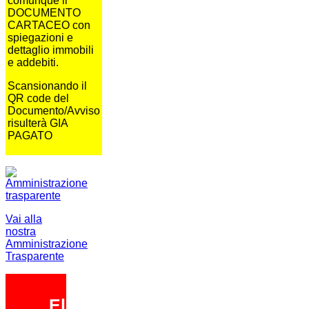
comunque il
DOCUMENTO
CARTACEO con
spiegazioni e
dettaglio immobili
e addebiti.
Scansionando il
QR code del
Documento/Avviso
risulterà GIA
PAGATO
Vai alla
nostra
Amministrazione
Trasparente
Elezioni 2026