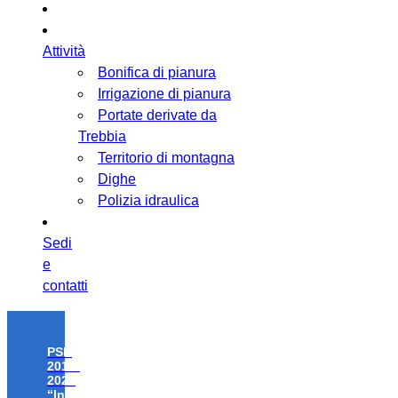
Attività
Bonifica di pianura
Irrigazione di pianura
Portate derivate da
Trebbia
Territorio di montagna
Dighe
Polizia idraulica
Sedi
e
contatti
PSR
2014-
2020
“Investimenti