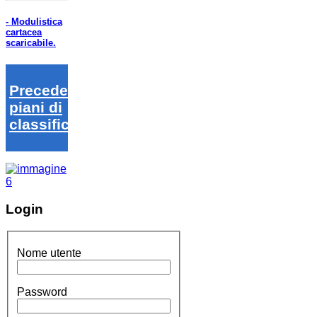
- Modulistica
cartacea
scaricabile.
Precedenti
piani di
classifica
Login
Nome utente
Password