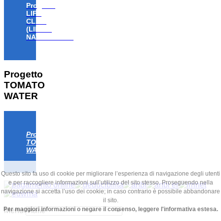
Progetto
LIFE
CLAW
(LIFE18
NAT/IT/000806)
Progetto
TOMATO
WATER
Progetto
TOMATO
WATER
Questo sito fa uso di cookie per migliorare l’esperienza di navigazione degli utenti
e per raccogliere informazioni sull’utilizzo del sito stesso. Proseguendo nella
navigazione si accetta l’uso dei cookie; in caso contrario è possibile abbandonare
il sito.
Per maggiori informazioni o negare il consenso, leggere l'informativa estesa.
Menu