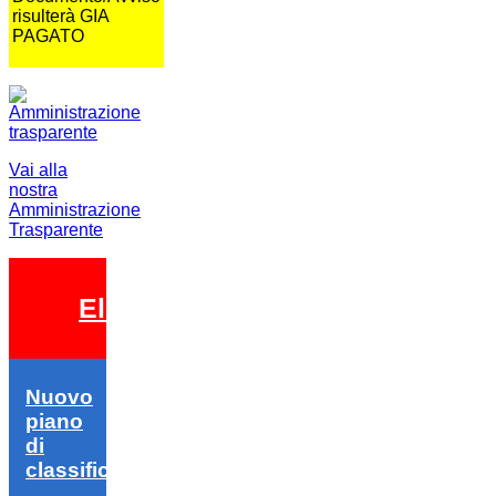
risulterà GIA
PAGATO
Vai alla
nostra
Amministrazione
Trasparente
Elezioni 2026
Nuovo
piano
di
classifica