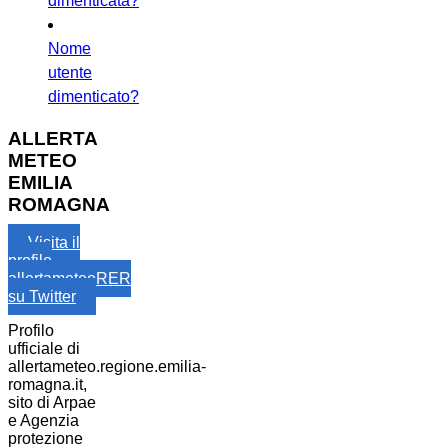
dimenticata?
Nome
utente
dimenticato?
ALLERTA
METEO
EMILIA
ROMAGNA
Visita il
profilo
allertameteoRER
su Twitter
Profilo
ufficiale di
allertameteo.regione.emilia-
romagna.it,
sito di Arpae
e Agenzia
protezione