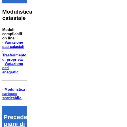
Modulistica
catastale
Moduli
compilabili
on line:
-
Variazione
dati catastali
-
Trasferimento
di proprietà
-
Variazione
dati
anagrafici
.
- Modulistica
cartacea
scaricabile.
Precedenti
piani di