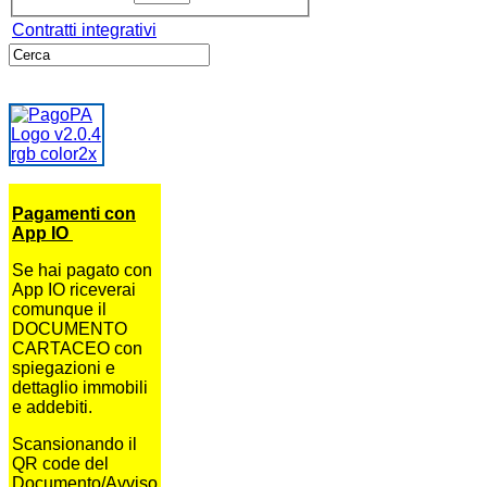
Contratti integrativi
Pagamenti con
App IO
Se hai pagato con
App IO riceverai
comunque il
DOCUMENTO
CARTACEO con
spiegazioni e
dettaglio immobili
e addebiti.
Scansionando il
QR code del
Documento/Avviso