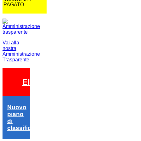
PAGATO
Vai alla
nostra
Amministrazione
Trasparente
Elezioni 2026
Nuovo
piano
di
classifica