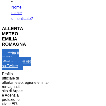
Nome
utente
dimenticato?
ALLERTA
METEO
EMILIA
ROMAGNA
Visita il
profilo
allertameteoRER
su Twitter
Profilo
ufficiale di
allertameteo.regione.emilia-
romagna.it,
sito di Arpae
e Agenzia
protezione
civile ER.