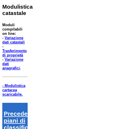
Modulistica
catastale
Moduli
compilabili
on line:
-
Variazione
dati catastali
-
Trasferimento
di proprietà
-
Variazione
dati
anagrafici
.
- Modulistica
cartacea
scaricabile.
Precedenti
piani di
classifica