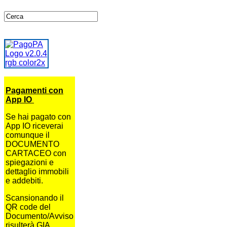
Pagamenti con
App IO
Se hai pagato con
App IO riceverai
comunque il
DOCUMENTO
CARTACEO con
spiegazioni e
dettaglio immobili
e addebiti.
Scansionando il
QR code del
Documento/Avviso
risulterà GIA