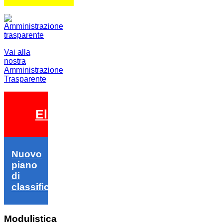
Vai alla
nostra
Amministrazione
Trasparente
Elezioni 2026
Nuovo
piano
di
classifica
Modulistica