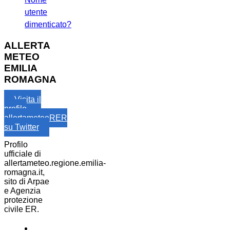
utente
dimenticato?
ALLERTA
METEO
EMILIA
ROMAGNA
Visita il
profilo
allertameteoRER
su Twitter
Profilo
ufficiale di
allertameteo.regione.emilia-
romagna.it,
sito di Arpae
e Agenzia
protezione
civile ER.