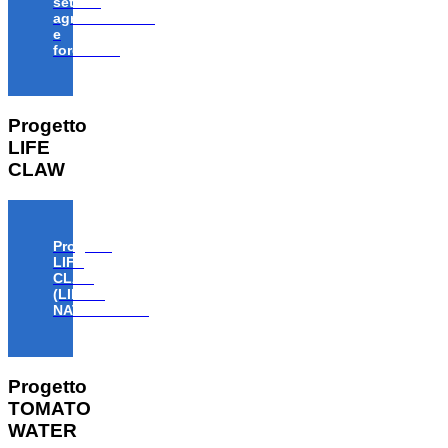
settore
agroalimentare
e
forestale”
Progetto
LIFE
CLAW
Progetto
LIFE
CLAW
(LIFE18
NAT/IT/000806)
Progetto
TOMATO
WATER