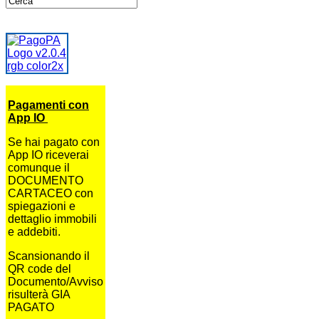
Pagamenti con
App IO
Se hai pagato con
App IO riceverai
comunque il
DOCUMENTO
CARTACEO con
spiegazioni e
dettaglio immobili
e addebiti.
Scansionando il
QR code del
Documento/Avviso
risulterà GIA
PAGATO