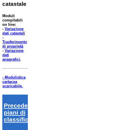
catastale
Moduli
compilabili
on line:
-
Variazione
dati catastali
-
Trasferimento
di proprietà
-
Variazione
dati
anagrafici
.
- Modulistica
cartacea
scaricabile.
Precedenti
piani di
classifica