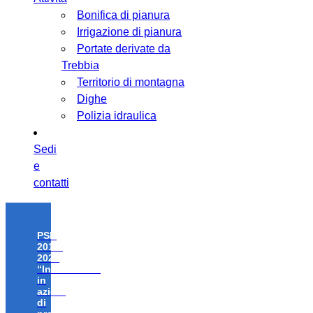
Bonifica di pianura
Irrigazione di pianura
Portate derivate da
Trebbia
Territorio di montagna
Dighe
Polizia idraulica
Sedi
e
contatti
PSR
2014-
2020
“Investimenti
in
azioni
di