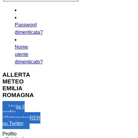
Password
dimenticata?
Nome
utente
dimenticato?
ALLERTA
METEO
EMILIA
ROMAGNA
Visita il
profilo
allertameteoRER
su Twitter
Profilo