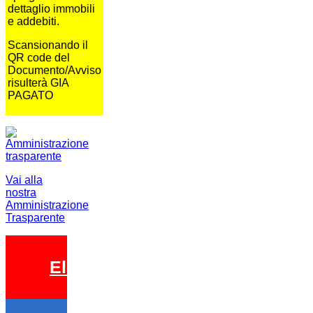
dettaglio immobili
e addebiti.
Scansionando il
QR code del
Documento/Avviso
risulterà GIA
PAGATO
Vai alla
nostra
Amministrazione
Trasparente
Elezioni 2026