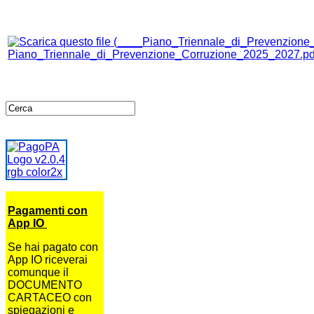
Piano_Triennale_di_Prevenzione_Corruzione_2025_2027.pd
Pagamenti con
App IO
Se hai pagato con
App IO riceverai
comunque il
DOCUMENTO
CARTACEO con
spiegazioni e