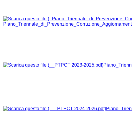
Piano_Triennale_di_Prevenzione_Corruzione_Aggiornamen
Piano_Trienn
Piano_Trie