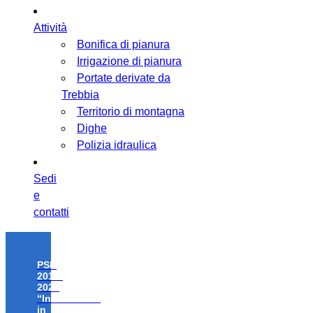
Attività
Bonifica di pianura
Irrigazione di pianura
Portate derivate da
Trebbia
Territorio di montagna
Dighe
Polizia idraulica
Sedi
e
contatti
PSR
2014-
2020
“Investimenti
in