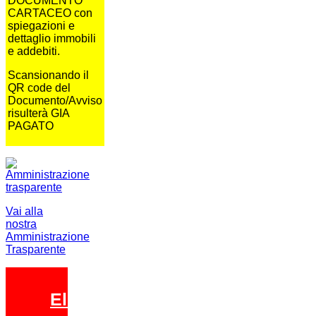
DOCUMENTO
CARTACEO con
spiegazioni e
dettaglio immobili
e addebiti.
Scansionando il
QR code del
Documento/Avviso
risulterà GIA
PAGATO
Vai alla
nostra
Amministrazione
Trasparente
Elezioni 2026