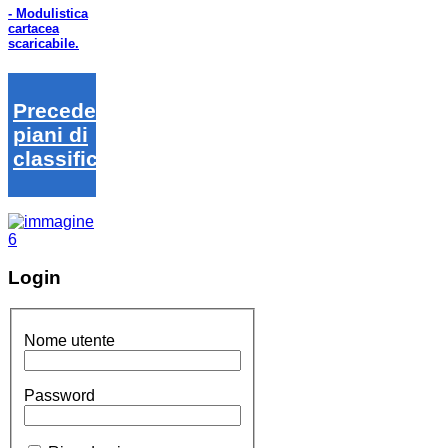
- Modulistica
cartacea
scaricabile.
Precedenti
piani di
classifica
Login
Nome utente
Password