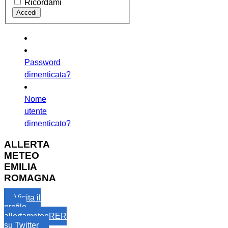
Ricordami
Password
dimenticata?
Nome
utente
dimenticato?
ALLERTA
METEO
EMILIA
ROMAGNA
Visita il
profilo
allertameteoRER
su Twitter