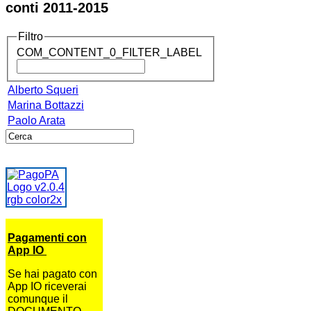
conti 2011-2015
Filtro
COM_CONTENT_0_FILTER_LABEL
Alberto Squeri
Marina Bottazzi
Paolo Arata
Pagamenti con
App IO
Se hai pagato con
App IO riceverai
comunque il